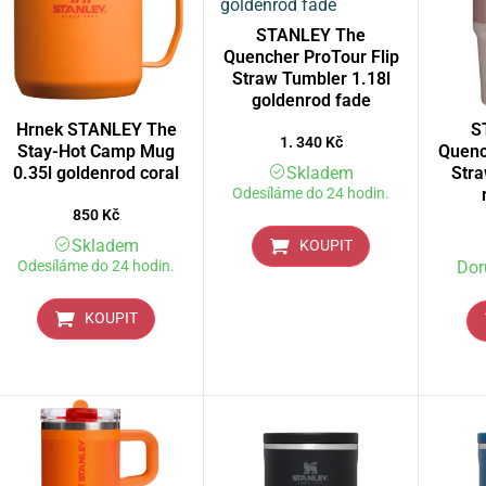
STANLEY The
Quencher ProTour Flip
Straw Tumbler 1.18l
goldenrod fade
Hrnek STANLEY The
S
1. 340
Kč
Stay-Hot Camp Mug
Quenc
0.35l goldenrod coral
Skladem
Stra
Odesíláme do 24 hodin.
850
Kč
Skladem
KOUPIT
Odesíláme do 24 hodin.
Dor
KOUPIT