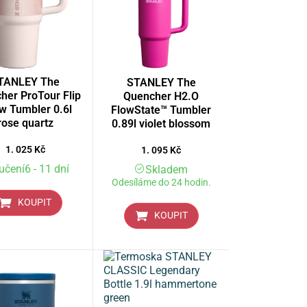
TANLEY The
STANLEY The
her ProTour Flip
Quencher H2.O
w Tumbler 0.6l
FlowState™ Tumbler
rose quartz
0.89l violet blossom
1. 025
Kč
1. 095
Kč
učení6 - 11 dní
Skladem
Odesíláme do 24 hodin.
KOUPIT
KOUPIT