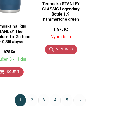
Termoska STANLEY
CLASSIC Legendary
Bottle 1.9l
hammertone green
moska na jídlo
1. 875
Kč
TANLEY The
ture To-Go food
Vyprodáno
r 0,35l abyss
VÍCE INFO
875
Kč
učení6 - 11 dní
KOUPIT
1
2
3
4
5
→