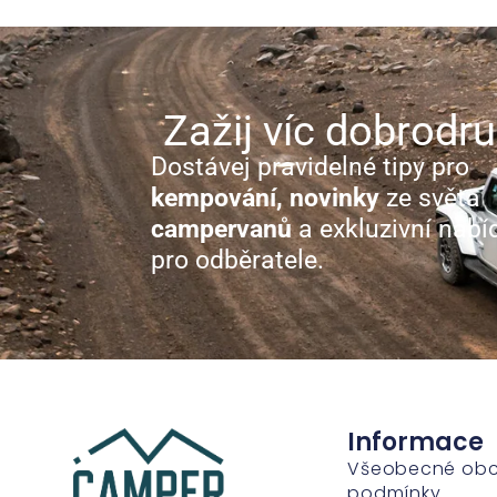
Zažij víc dobrodru
Dostávej pravidelné tipy pro
kempování, novinky
ze světa
campervanů
a exkluzivní nabí
pro odběratele.
Informace
Všeobecné ob
podmínky