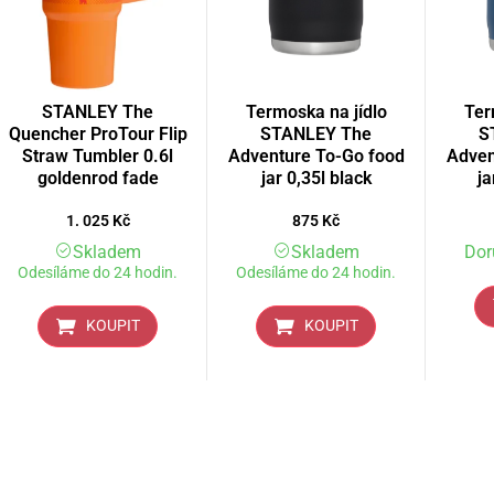
STANLEY The
Termoska na jídlo
Ter
Quencher ProTour Flip
STANLEY The
S
Straw Tumbler 0.6l
Adventure To-Go food
Adven
goldenrod fade
jar 0,35l black
ja
1. 025
Kč
875
Kč
Skladem
Skladem
Dor
Odesíláme do 24 hodin.
Odesíláme do 24 hodin.
KOUPIT
KOUPIT