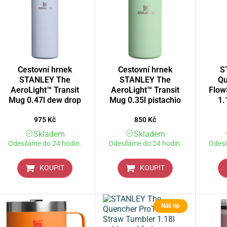
Cestovní hrnek
Cestovní hrnek
S
STANLEY The
STANLEY The
Qu
AeroLight™ Transit
AeroLight™ Transit
Flow
Mug 0.47l dew drop
Mug 0.35l pistachio
1.
975
Kč
850
Kč
Skladem
Skladem
Odesíláme do 24 hodin.
Odesíláme do 24 hodin.
Odesí
KOUPIT
KOUPIT
Náš tip