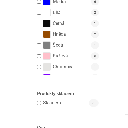
Modrá
6
Bílá
2
Černá
1
Hnědá
2
Šedá
1
Růžová
5
Chromová
1
Fialová
3
Červená
2
Produkty skladem
Béžová
2
Skladem
71
Cena