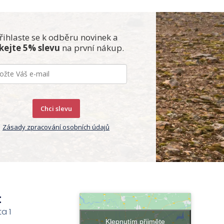
řihlaste se k odběru novinek a
skejte 5% slevu
na první nákup.
Chci slevu
Zásady zpracování osobních údajů
t
ta 1
Klepnutím přijměte