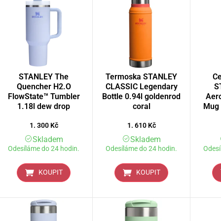
STANLEY The
Termoska STANLEY
Ce
Quencher H2.O
CLASSIC Legendary
S
FlowState™ Tumbler
Bottle 0.94l goldenrod
Aero
1.18l dew drop
coral
Mug 
1. 300
Kč
1. 610
Kč
Skladem
Skladem
Odesíláme do 24 hodin.
Odesíláme do 24 hodin.
Odesí
KOUPIT
KOUPIT