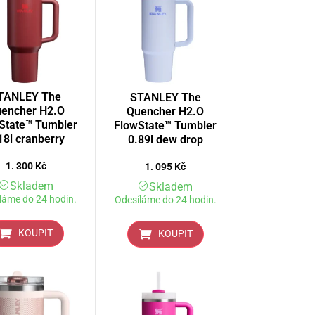
TANLEY The
STANLEY The
encher H2.O
Quencher H2.O
State™ Tumbler
FlowState™ Tumbler
18l cranberry
0.89l dew drop
1. 300
Kč
1. 095
Kč
Skladem
Skladem
láme do 24 hodin.
Odesíláme do 24 hodin.
KOUPIT
KOUPIT