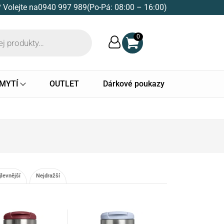
 Volejte na
0940 997 989
(Po-Pá: 08:00 – 16:00)
0
 MYTÍ
OUTLET
Dárkové poukazy
jlevnější
Nejdražší