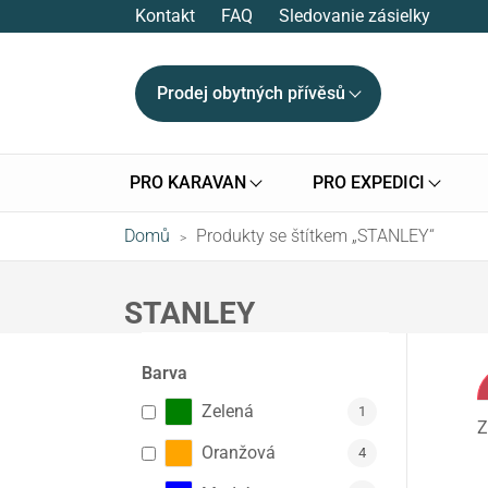
Kontakt
FAQ
Sledovanie zásielky
Prodej obytných přívěsů
PRO KARAVAN
PRO EXPEDICI
Domů
Produkty se štítkem „STANLEY“
>
STANLEY
Barva
Zelená
1
Z
Oranžová
4