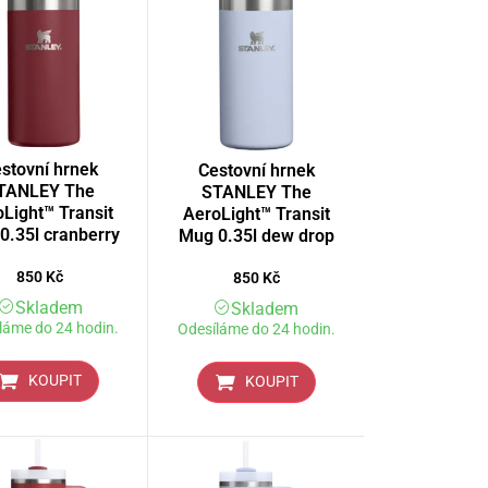
stovní hrnek
Cestovní hrnek
TANLEY The
STANLEY The
Light™ Transit
AeroLight™ Transit
0.35l cranberry
Mug 0.35l dew drop
850
Kč
850
Kč
Skladem
Skladem
láme do 24 hodin.
Odesíláme do 24 hodin.
KOUPIT
KOUPIT