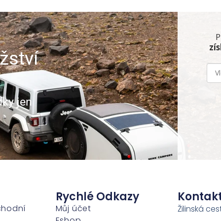
P
zí
žství
dky jen
Rychlé Odkazy
Kontak
chodní
Můj účet
Žilinská ces
Eshop