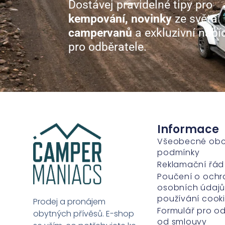
Dostávej pravidelné tipy pro
kempování, novinky
ze světa
campervanů
a exkluzivní nabí
pro odběratele.
Informace
Všeobecné ob
podmínky
Reklamační řád
Poučení o ochr
osobních údajů
používání cook
Prodej a pronájem
Formulář pro o
obytných přívěsů. E-shop
od smlouvy