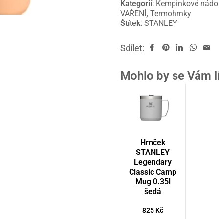
Kategorií:
Kempinkové nádo
VAŘENÍ
,
Termohrnky
Štítek:
STANLEY
Sdílet:
Mohlo by se Vám l
Hrnček
STANLEY
Legendary
Classic Camp
Mug 0.35l
šedá
825
Kč