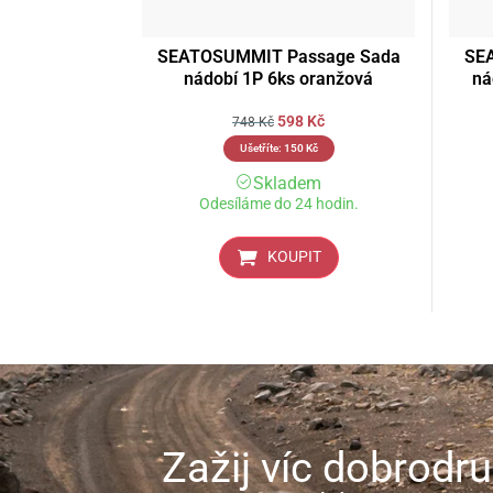
SEATOSUMMIT Passage Sada
SE
nádobí 1P 6ks oranžová
ná
598
Kč
748
Kč
Ušetříte:
150
Kč
Skladem
Odesíláme do 24 hodin.
KOUPIT
Zažij víc dobrodru