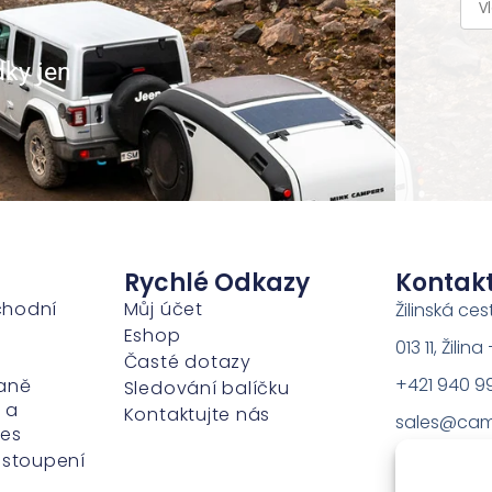
dky jen
Rychlé Odkazy
Kontak
chodní
Můj účet
Žilinská ces
Eshop
013 11, Žili
Časté dotazy
+421 940 9
aně
Sledování balíčku
 a
Kontaktujte nás
sales@cam
ies
dstoupení