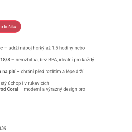
do košíku
ce
– udrží nápoj horký až 1,5 hodiny nebo
 18/8
– nerozbitná, bez BPA, ideální pro každý
 na pití
– chrání před rozlitím a lépe drží
istý úchop i v rukavicích
rod Coral
– moderní a výrazný design pro
339