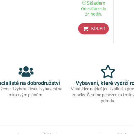
Skladem
Odesíláme do
24 hodin.
KOUPIT
cialisté na dobrodružství
Vybavení, které vydrží r
eme ti vybrat ideální vybavení na
V nabídce najdeš jen kvalitní a pr
míru tvým plánům.
značky. Šetříme peněženku i mil
přírodu.