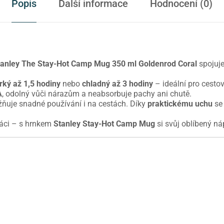
Popis
Další informace
Hodnocení (0)
tanley The Stay-Hot Camp Mug 350 ml Goldenrod Coral
spojuje
rký až 1,5 hodiny
nebo
chladný až 3 hodiny
– ideální pro cesto
A
, odolný vůči nárazům a neabsorbuje pachy ani chutě.
žňuje snadné používání i na cestách. Díky
praktickému uchu
se 
práci – s hrnkem
Stanley Stay-Hot Camp Mug
si svůj oblíbený n