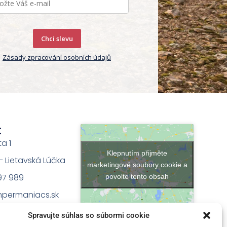
Chci slevu
Zásady zpracování osobních údajů
t
ta 1
Klepnutím přijměte
na – Lietavská Lúčka
marketingové soubory cookie a
97 989
povolte tento obsah
permaniacs.sk
Spravujte súhlas so súbormi cookie