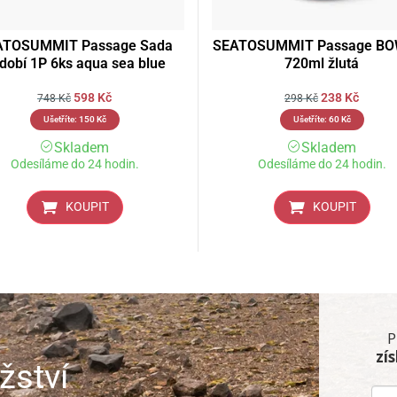
ATOSUMMIT Passage Sada
SEATOSUMMIT Passage B
dobí 1P 6ks aqua sea blue
720ml žlutá
598
Kč
238
Kč
748
Kč
298
Kč
Ušetříte:
150
Kč
Ušetříte:
60
Kč
Skladem
Skladem
Odesíláme do 24 hodin.
Odesíláme do 24 hodin.
KOUPIT
KOUPIT
P
zí
žství