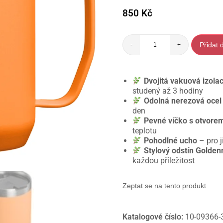
850
Kč
Přidat 
-
+
Dvojitá vakuová izola
studený až 3 hodiny
Odolná nerezová ocel
den
Pevné víčko s otvorem
teplotu
Pohodlné ucho
– pro j
Stylový odstín Golden
každou příležitost
Zeptat se na tento produkt
Katalogové číslo:
10-09366-