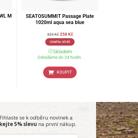
OWL M
SEATOSUMMIT Passage Plate
1020ml aqua sea blue
258
Kč
323
Kč
Ušetříte:
65
Kč
Skladem
Odesíláme do 24 hodin.
KOUPIT
řihlaste se k odběru novinek a
skejte 5% slevu
na první nákup.