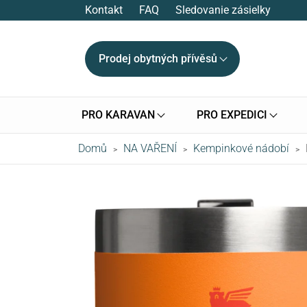
Kontakt
FAQ
Sledovanie zásielky
Prodej obytných přívěsů
PRO KARAVAN
PRO EXPEDICI
Domů
NA VAŘENÍ
Kempinkové nádobí
>
>
>