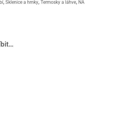
bí
,
Sklenice a hrnky
,
Termosky a láhve
,
NA
íbit…