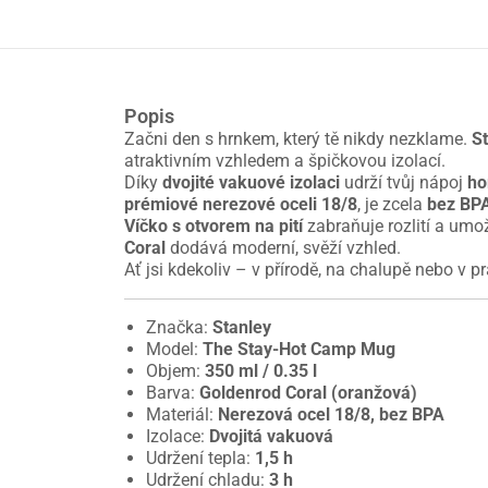
Popis
Začni den s hrnkem, který tě nikdy nezklame.
S
atraktivním vzhledem a špičkovou izolací.
Díky
dvojité vakuové izolaci
udrží tvůj nápoj
ho
prémiové nerezové oceli 18/8
, je zcela
bez BP
Víčko s otvorem na pití
zabraňuje rozlití a umo
Coral
dodává moderní, svěží vzhled.
Ať jsi kdekoliv – v přírodě, na chalupě nebo v 
Značka:
Stanley
Model:
The Stay-Hot Camp Mug
Objem:
350 ml / 0.35 l
Barva:
Goldenrod Coral (oranžová)
Materiál:
Nerezová ocel 18/8, bez BPA
Izolace:
Dvojitá vakuová
Udržení tepla:
1,5 h
Udržení chladu:
3 h