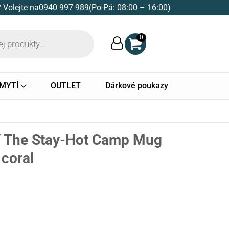
 Volejte na
0940 997 989
(Po-Pá: 08:00 – 16:00)
0
 MYTÍ
OUTLET
Dárkové poukazy
 The Stay-Hot Camp Mug
 coral