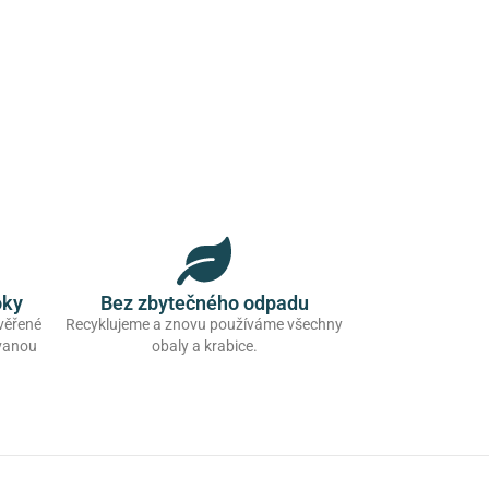
oky
Bez zbytečného odpadu
ověřené
Recyklujeme a znovu používáme všechny
ovanou
obaly a krabice.