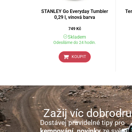
STANLEY Go Everyday Tumbler
Te
0,29 l, vínová barva
749
Kč
Skladem
Odesíláme do 24 hodin.
KOUPIT
Zažij víc dobrodru
Dostávej pravidelné tipy pro
kempování, novinky
ze světa