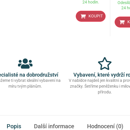
24 hodin.
Odesíl
24 h
KOUPIT
K
cialisté na dobrodružství
Vybavení, které vydrží r
eme ti vybrat ideální vybavení na
V nabídce najdeš jen kvalitní a pr
míru tvým plánům.
značky. Šetříme peněženku i mil
přírodu.
Popis
Další informace
Hodnocení (0)