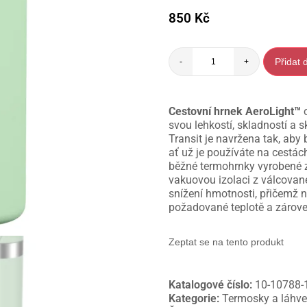
850
Kč
Přidat 
-
+
Cestovní hrnek AeroLight™
o
svou lehkostí, skladností a
Transit je navržena tak, aby
ať už je používáte na cestác
běžné termohrnky vyrobené z
vakuovou izolaci z válcovan
snížení hmotnosti, přičemž 
požadované teplotě a zárov
Zeptat se na tento produkt
Katalogové číslo:
10-10788-
Kategorie:
Termosky a láhv