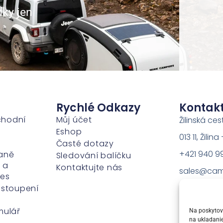
dky jen
Rychlé Odkazy
Kontak
chodní
Můj účet
Žilinská ces
Eshop
013 11, Žili
Časté dotazy
+421 940 9
aně
Sledování balíčku
 a
Kontaktujte nás
sales@cam
ies
dstoupení
mulář
Na poskytova
na ukladanie