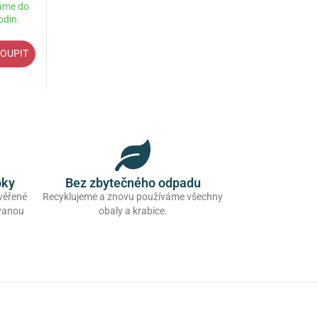
áme do
odin.
OUPIT
oky
Bez zbytečného odpadu
ověřené
Recyklujeme a znovu používáme všechny
ovanou
obaly a krabice.