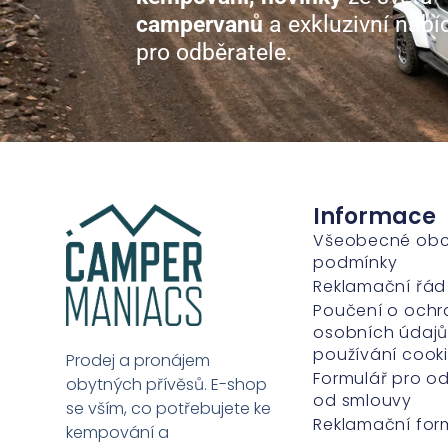
campervanů
a exkluzivní nabí
pro odběratele.
Informace
Všeobecné ob
podmínky
Reklamační řád
Poučení o ochr
osobních údajů
používání cook
Prodej a pronájem
Formulář pro o
obytných přívěsů. E-shop
od smlouvy
se vším, co potřebujete ke
Reklamační for
kempování a