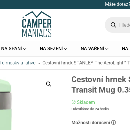
Máte dotaz?
NA SPANÍ
NA SEZENÍ
NA VAŘENÍ
NA
Termosky a láhve
Cestovní hrnek STANLEY The AeroLight™ Tr
>
Cestovní hrnek
Transit Mug 0.3
Skladem
Odesíláme do 24 hodin.
Možnosti doručení ⓘ