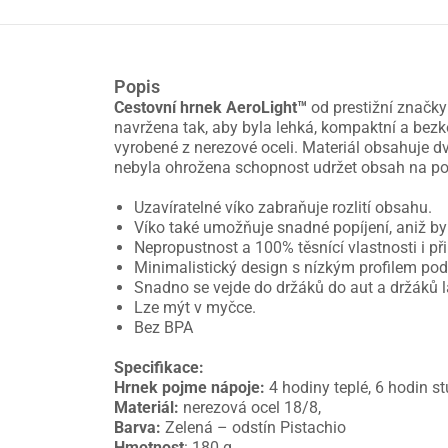
Popis
Cestovní hrnek AeroLight™
od prestižní značky
navržena tak, aby byla lehká, kompaktní a bezk
vyrobené z nerezové oceli. Materiál obsahuje d
nebyla ohrožena schopnost udržet obsah na po
Uzavíratelné víko zabraňuje rozlití obsahu.
Víko také umožňuje snadné popíjení, aniž by 
Nepropustnost a 100% těsnící vlastnosti i př
Minimalistický design s nízkým profilem po
Snadno se vejde do držáků do aut a držáků l
Lze mýt v myčce.
Bez BPA
Specifikace:
Hrnek pojme nápoje:
4 hodiny teplé, 6 hodin s
Materiál:
nerezová ocel 18/8,
Barva:
Zelená – odstín Pistachio
Hmotnost
: 180 g