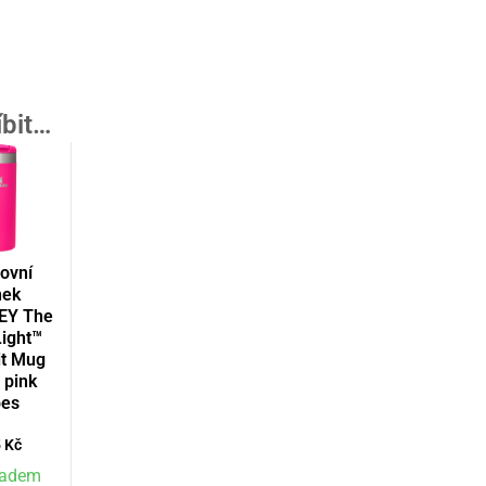
íbit…
ovní
nek
EY The
ight™
it Mug
 pink
bes
5
Kč
ladem