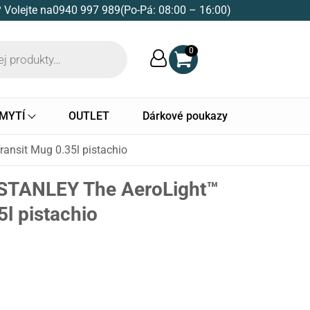
 Volejte na
0940 997 989
(Po-Pá: 08:00 – 16:00)
0
 MYTÍ
OUTLET
Dárkové poukazy
ansit Mug 0.35l pistachio
 STANLEY The AeroLight™
5l pistachio