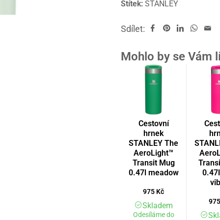
Štítek:
STANLEY
Sdílet:
Mohlo by se Vám l
Cestovní
Cest
hrnek
hr
STANLEY The
STANL
AeroLight™
AeroL
Transit Mug
Trans
0.47l meadow
0.47l
vi
975
Kč
97
Skladem
Odesíláme do
Sk