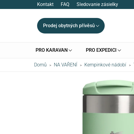
Kontakt
FAQ
Sledovanie zásielky
Prodej obytných přívěsů
PRO KARAVAN
PRO EXPEDICI
Domů
NA VAŘENÍ
Kempinkové nádobí
>
>
>