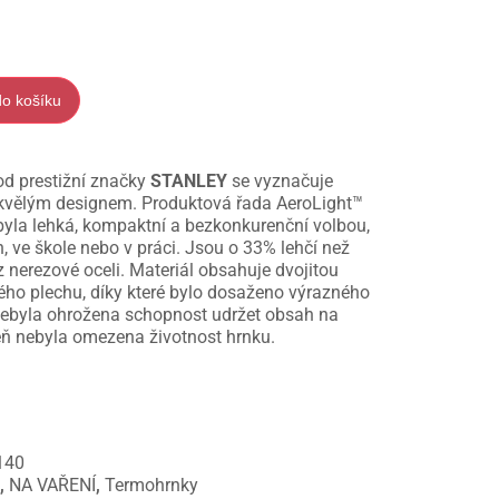
do košíku
d prestižní značky
STANLEY
se vyznačuje
 skvělým designem. Produktová řada AeroLight™
 byla lehká, kompaktní a bezkonkurenční volbou,
h, ve škole nebo v práci. Jsou o 33% lehčí než
 nerezové oceli. Materiál obsahuje dvojitou
ého plechu, díky které bylo dosaženo výrazného
nebyla ohrožena schopnost udržet obsah na
eň nebyla omezena životnost hrnku.
140
e
,
NA VAŘENÍ
,
Termohrnky