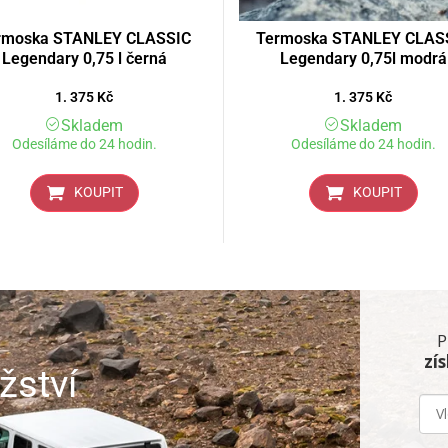
rmoska STANLEY CLASSIC
Termoska STANLEY CLAS
Legendary 0,75 l černá
Legendary 0,75l modrá
1. 375
Kč
1. 375
Kč
Skladem
Skladem
Odesíláme do 24 hodin.
Odesíláme do 24 hodin.
KOUPIT
KOUPIT
P
zí
žství