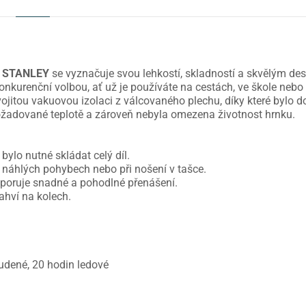
STANLEY
se vyznačuje svou lehkostí, skladností a skvělým de
onkurenční volbou, ať už je používáte na cestách, ve škole nebo
vojitou vakuovou izolaci z válcovaného plechu, díky které bylo
žadované teplotě a zároveň nebyla omezena životnost hrnku.
bylo nutné skládat celý díl.
i náhlých pohybech nebo při nošení v tašce.
dporuje snadné a pohodlné přenášení.
ahví na kolech.
tudené, 20 hodin ledové