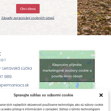
Chci slevu
Zásady zpracování osobních údajů
t
ta 1
Klepnutím přijměte
na – Lietavská Lúčka
marketingové soubory cookie a
97 989
povolte tento obsah
permaniacs.sk
Spravujte súhlas so súbormi cookie
nie tých najlepších skúseností používame technológie, ako sú súbory cookie
 a/alebo prístup k informáciám o zariadení. Súhlas s týmito technológiami