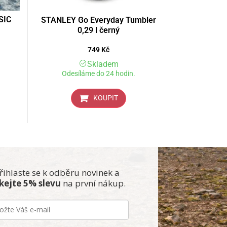
SIC
STANLEY Go Everyday Tumbler
0,29 l černý
749
Kč
Skladem
Odesíláme do 24 hodin.
KOUPIT
řihlaste se k odběru novinek a
skejte 5% slevu
na první nákup.