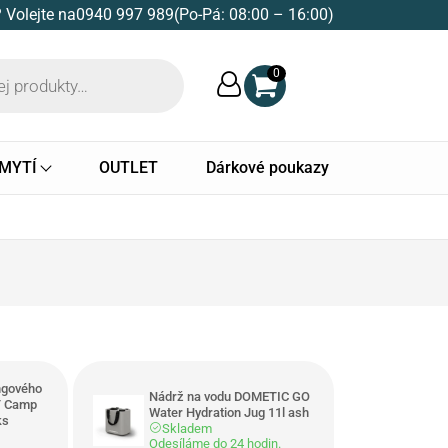
 Volejte na
0940 997 989
(Po-Pá: 08:00 – 16:00)
0
 MYTÍ
OUTLET
Dárkové poukazy
ngového
Nádrž na vodu DOMETIC GO
T Camp
Water Hydration Jug 11l ash
ks
Skladem
Odesíláme do 24 hodin.