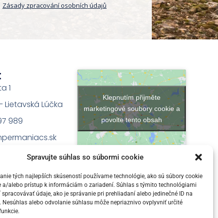
Zásady zpracování osobních údajů
t
ta 1
Klepnutím přijměte
na – Lietavská Lúčka
marketingové soubory cookie a
97 989
povolte tento obsah
permaniacs.sk
Spravujte súhlas so súbormi cookie
nie tých najlepších skúseností používame technológie, ako sú súbory cookie
 a/alebo prístup k informáciám o zariadení. Súhlas s týmito technológiami
pracovávať údaje, ako je správanie pri prehliadaní alebo jedinečné ID na
e. Nesúhlas alebo odvolanie súhlasu môže nepriaznivo ovplyvniť určité
funkcie.