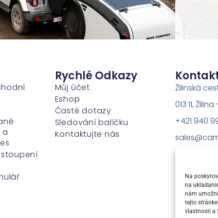
Rychlé Odkazy
Kontak
chodní
Můj účet
Žilinská ces
Eshop
013 11, Žili
Časté dotazy
+421 940 9
aně
Sledování balíčku
 a
Kontaktujte nás
sales@cam
ies
dstoupení
mulář
Na poskytova
na ukladanie
nám umožní s
tejto stránk
vlastnosti a 