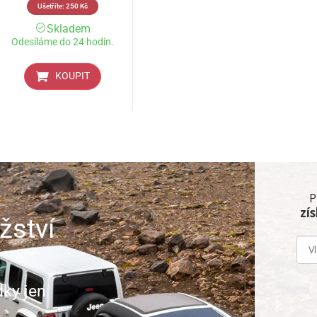
Ušetříte:
250
Kč
Skladem
Odesíláme do 24 hodin.
KOUPIT
P
zí
žství
dky jen