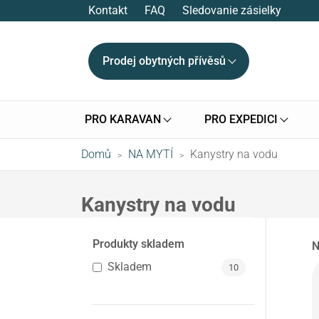
Kontakt
FAQ
Sledovanie zásielky
Prodej obytných přívěsů
PRO KARAVAN
PRO EXPEDICI
Domů
NA MYTÍ
Kanystry na vodu
>
>
Kanystry na vodu
Produkty skladem
N
Skladem
10