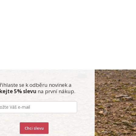
řihlaste se k odběru novinek a
skejte 5% slevu
na první nákup.
Chci slevu