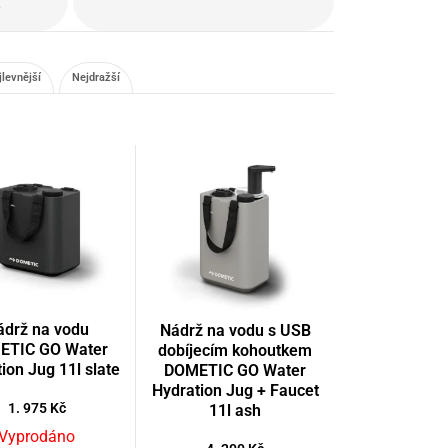
.
jlevnější
Nejdražší
ádrž na vodu
Nádrž na vodu s USB
ETIC GO Water
dobíjecím kohoutkem
ion Jug 11l slate
DOMETIC GO Water
Hydration Jug + Faucet
1. 975
Kč
11l ash
Vyprodáno