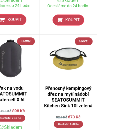
Skladem
Skladem
láme do 24 hodin.
Odesíláme do 24 hodin.
KOUPIT
KOUPIT
Sleva!
Sleva!
Vak na vodu
Přenosný kempingový
EATOSUMMIT
dřez na mytí nádobí
tercell X 6L
SEATOSUMMIT
Kitchen Sink 10l zelená
898
Kč
. 123
Kč
673
Kč
823
Kč
Ušetříte:
225
Kč
Ušetříte:
150
Kč
Skladem