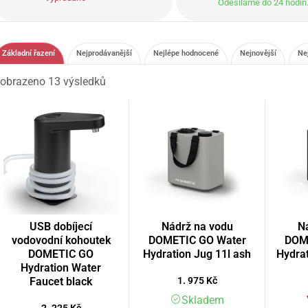
Odesíláme do 24 hodin
Základní řazení
Nejprodávanější
Nejlépe hodnocené
Nejnovější
Ne
obrazeno 13 výsledků
USB dobíjecí
Nádrž na vodu
N
vodovodní kohoutek
DOMETIC GO Water
DOM
DOMETIC GO
Hydration Jug 11l ash
Hydrat
Hydration Water
Faucet black
1. 975
Kč
Skladem