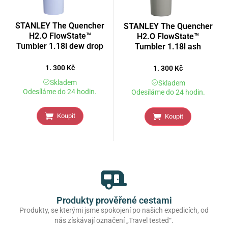
STANLEY The Quencher
STANLEY The Quencher
H2.O FlowState™
H2.O FlowState™
Tumbler 1.18l dew drop
Tumbler 1.18l ash
1. 300
Kč
1. 300
Kč
Skladem
Skladem
Odesíláme do 24 hodin.
Odesíláme do 24 hodin.
Koupit
Koupit
Produkty prověřené cestami
Produkty, se kterými jsme spokojení po našich expedicích, od
nás získávají označení „Travel tested“.