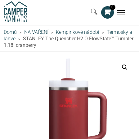
0
Domů
NA VAŘENÍ
Kempinkové nádobí
Termosky a
>
>
>
láhve
STANLEY The Quencher H2.O FlowState™ Tumbler
>
1.18l cranberry