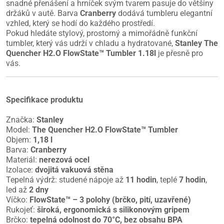
snadné přenášení a hrníček svým tvarem pasuje do většiny
držáků v autě. Barva
Cranberry
dodává tumbleru elegantní
vzhled, který se hodí do každého prostředí.
Pokud hledáte stylový, prostorný a mimořádně funkční
tumbler, který vás udrží v chladu a hydratované,
Stanley The
Quencher H2.O FlowState™ Tumbler 1.18l
je přesně pro
vás.
Specifikace produktu
Značka:
Stanley
Model:
The Quencher H2.O FlowState™ Tumbler
Objem:
1,18 l
Barva:
Cranberry
Materiál:
nerezová ocel
Izolace:
dvojitá vakuová stěna
Tepelná výdrž: studené nápoje až
11 hodin
, teplé
7 hodin
,
led až
2 dny
Víčko:
FlowState™ – 3 polohy (brčko, pití, uzavřené)
Rukojeť:
široká, ergonomická s silikonovým gripem
Brčko:
tepelná odolnost do 70°C, bez obsahu BPA