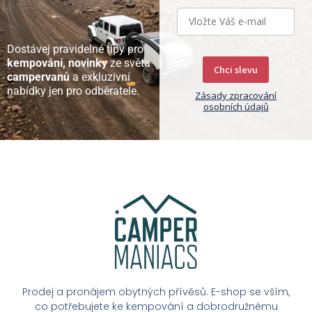
Dostávej pravidelné tipy pro
kempování, novinky
ze světa
Chci slevu
campervanů
a exkluzivní
nabídky jen pro odběratele.
Zásady zpracování
osobních údajů
Prodej a pronájem obytných přívěsů. E-shop se vším,
co potřebujete ke kempování a dobrodružnému