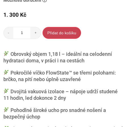
Možnosti doručení ⓘ
1. 300
Kč
Přidat do košíku
-
+
Obrovský objem 1,18 l – ideální na celodenní
hydrataci doma, v práci i na cestách
Pokročilé víčko FlowState™ se třemi polohami:
brčko, na pití nebo úplně uzavřené
Dvojitá vakuová izolace – nápoje udrží studené
11 hodin, led dokonce 2 dny
Pohodlné široké ucho pro snadné nošení a
bezpečný úchop