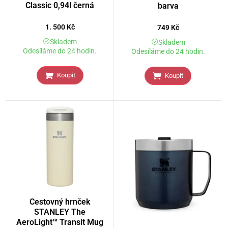
Classic 0,94l černá
barva
1. 500
Kč
749
Kč
Skladem
Skladem
Odesíláme do 24 hodin.
Odesíláme do 24 hodin.
Koupit
Koupit
Cestovný hrnček
STANLEY The
AeroLight™ Transit Mug