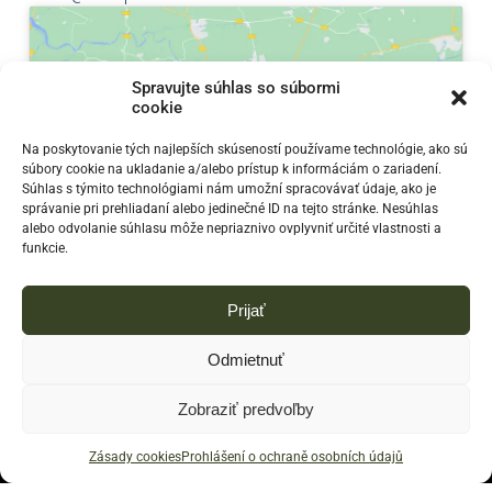
Spravujte súhlas so súbormi
cookie
Klepnutím přijměte marketingové soubory
Na poskytovanie tých najlepších skúseností používame technológie, ako sú
súbory cookie na ukladanie a/alebo prístup k informáciám o zariadení.
cookie a povolte tento obsah
Súhlas s týmito technológiami nám umožní spracovávať údaje, ako je
správanie pri prehliadaní alebo jedinečné ID na tejto stránke. Nesúhlas
alebo odvolanie súhlasu môže nepriaznivo ovplyvniť určité vlastnosti a
funkcie.
Prijať
Odmietnuť
Zobraziť predvoľby
© 2023
Campermaniacs - Predaj a prenájom obytných
prívesov. E-shop so všetkým, čo potrebujete na kempovanie
Zásady cookies
Prohlášení o ochraně osobních údajů
a dobrodružné cestovanie.
|
Vytvorilo Finestudio.sk - Weby,