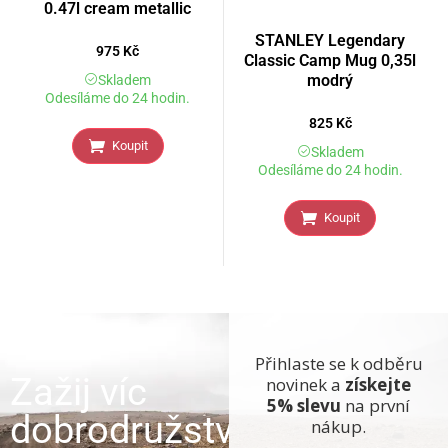
0.47l cream metallic
STANLEY Legendary
975
Kč
Classic Camp Mug 0,35l
modrý
Skladem
Odesíláme do 24 hodin.
825
Kč
Koupit
Skladem
Odesíláme do 24 hodin.
Koupit
Přihlaste se k odběru
Zažij víc
novinek a
získejte
5% slevu
na první
dobrodružství
nákup.