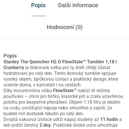
Popis
Další informace
Hodnocení (0)
Popis
Stanley The Quencher H2.O FlowState™ Tumbler
1,18 l
Cranberry
je dokonalá volba pro ty, kteří chtějí zůstat
hydratovaní po celý den. Tento ikonický tumbler spojuje
vysoký objem, špičkovou izolaci a praktický design, který
oceníte doma, v kanceláři i na cestách.
Díky inovativnímu víčku
FlowState™
nabízí tři režimy
používání – otvor pro brčko, klasické pití a zcela uzavřenou
polohu pro bezpečné přenášení. Objem 1,18 litru je ideální
na vodu, osvěžující nápoje nebo smoothie a zajistí, že
budete mít dostatek tekutin po celý den.
Dvojitá vakuová izolace udrží nápoj studený až
11 hodin
a
led vydrží čerstvý
2 dny
. Praktické široké ucho umožňuje