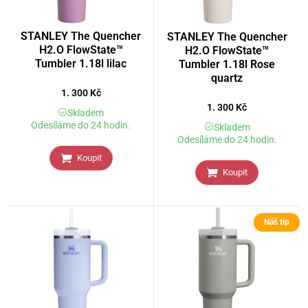
STANLEY The Quencher
STANLEY The Quencher
H2.O FlowState™
H2.O FlowState™
Tumbler 1.18l lilac
Tumbler 1.18l Rose
quartz
1. 300
Kč
1. 300
Kč
Skladem
Odesíláme do 24 hodin.
Skladem
Odesíláme do 24 hodin.
Koupit
Koupit
Náš tip