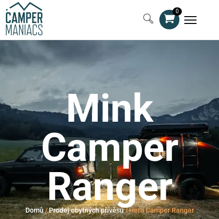
0
Mink
Camper
Ranger
Domů
/
Prodej obytných přívěsů
/
Hero Camper Ranger