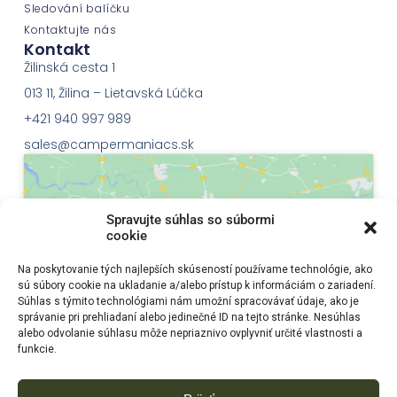
Sledování balíčku
Kontaktujte nás
Kontakt
Žilinská cesta 1
013 11, Žilina – Lietavská Lúčka
+421 940 997 989
sales@campermaniacs.sk
Spravujte súhlas so súbormi
cookie
Klepnutím přijměte marketingové soubory
Na poskytovanie tých najlepších skúseností používame technológie, ako
sú súbory cookie na ukladanie a/alebo prístup k informáciám o zariadení.
cookie a povolte tento obsah
Súhlas s týmito technológiami nám umožní spracovávať údaje, ako je
správanie pri prehliadaní alebo jedinečné ID na tejto stránke. Nesúhlas
alebo odvolanie súhlasu môže nepriaznivo ovplyvniť určité vlastnosti a
funkcie.