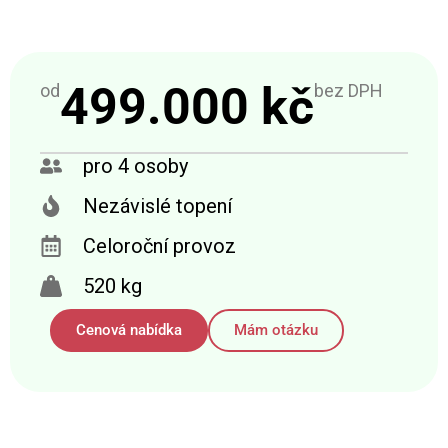
499.000 kč
od
bez DPH
pro 4 osoby
Nezávislé topení
Celoroční provoz
520 kg
Cenová nabídka
Mám otázku