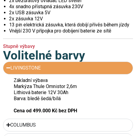
2x bezdrátový ovladač LED světel
4x snadno přístupná zásuvka 230V
2x USB zásuvka 5V
2x zásuvka 12V
13 pin elektrická zásuvka, která dobíjí přívěs během jízdy
Vnější 230 V přípojka pro dobíjení baterie ze sítě
Stupně výbavy
Volitelné barvy
LIVINGSTONE
Základní výbava
Markýza Thule Omnistor 2,6m
Lithiová baterie 12V 30Ah
Barva: bledě šedá/bílá
Cena od 499.000 Kč bez DPH
COLUMBUS