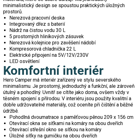
minimalistický design se spoustou praktických úložných
prostorů.
Nerezová pracovní deska
Integrovaný dřez s baterií
Nádrž na čistou vodu 30 L
5 prostorných hliníkových zásuvek
Nerezová kolejnice pro zavěšení nádobí
Kompresorová chladnička 22 L
Elektrické připojení na 5V/12V/230V
LED osvětlení
Komfortní interiér
Hero Camper má interiér zařízený ve stylu severského
minimalismu. Je prostorný, jednoduchý a funkční, ale zároveň
útulný a pohodlný. Uvnitř se cítíte jako doma, ovšem vždy v
těsném spojení s přírodou. V interiéru jsou použity kvalitní a
dobře udržovatelné materiály, což oceníte při čištění a běžné
údržbě.
Pohodlná dvoumatrace s paměťovou pěnou 209 x 156 cm
Otevírací okna se síťkami na komáry na obou dveřích
Otevírací střešní okno se síťkou na komáry
Úložné síťky na gumičku na obou dveřích