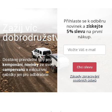
Přihlaste se k odběru
Zažij víc
novinek a
získejte
5% slevu
na první
dobrodružství
nákup.
Dostávej pravidelné tipy pro
kempování, novinky
ze světa
Chci slevu
campervanů
a exkluzivní
nabídky jen pro odběratele.
Zásady zpracování
osobních údajů