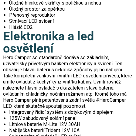
Úložné hliníkové skříňky s poličkou u nohou
Úložný prostor za opěrkou
Přenosný reproduktor
Stmívací LED svícení
Hlásič CO2
Elektronika a led
osvětlení
Hero Camper se standardně dodává se základním,
uživatelsky přívětivým balíkem elektroniky a svícení. Ten
obsahuje hlavní baterii s několika způsoby jejího nabíjení.
Také kompletní venkovní i vnitřní LED osvětlení přívěsu, které
umíte ovládat z kuchyňky iz vnitřku kabiny. Uvnitř rovněž
naleznete hlavní ovladač s ukazatelem stavu baterie,
ovládáním chladničky, nočním režimem atp. Kromě toho má
Hero Camper plně patentovaná zadní světla #HeroCamper
LED, která skutečně upoutají pozornost.
Integrovaný řídicí systém s dotykovým displejem
125W zabudovaný solární panel
Lithiová baterie M-Lite 12V 30AH
Nabíječka baterií Trident 12V 10A