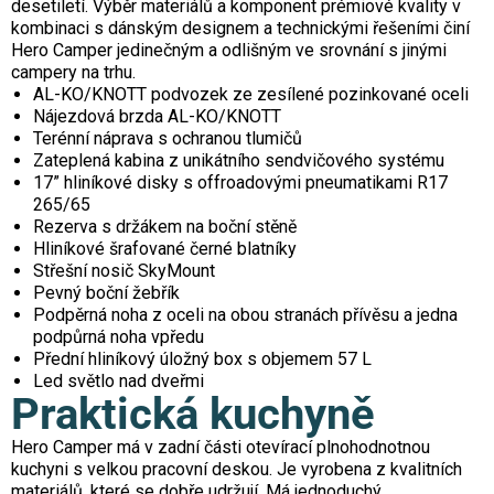
desetiletí. Výběr materiálů a komponent prémiové kvality v
kombinaci s dánským designem a technickými řešeními činí
Hero Camper jedinečným a odlišným ve srovnání s jinými
campery na trhu.
AL-KO/KNOTT podvozek ze zesílené pozinkované oceli
Nájezdová brzda AL-KO/KNOTT
Terénní náprava s ochranou tlumičů
Zateplená kabina z unikátního sendvičového systému
17” hliníkové disky s offroadovými pneumatikami R17
265/65
Rezerva s držákem na boční stěně
Hliníkové šrafované černé blatníky
Střešní nosič SkyMount
Pevný boční žebřík
Podpěrná noha z oceli na obou stranách přívěsu a jedna
podpůrná noha vpředu
Přední hliníkový úložný box s objemem 57 L
Led světlo nad dveřmi
Praktická kuchyně
Hero Camper má v zadní části otevírací plnohodnotnou
kuchyni s velkou pracovní deskou. Je vyrobena z kvalitních
materiálů, které se dobře udržují. Má jednoduchý