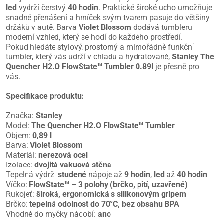
led
vydrží čerstvý
40 hodin
. Praktické široké ucho umožňuje
snadné přenášení a hrníček svým tvarem pasuje do většiny
držáků v autě. Barva
Violet Blossom
dodává tumbleru
moderní vzhled, který se hodí do každého prostředí.
Pokud hledáte stylový, prostorný a mimořádně funkční
tumbler, který vás udrží v chladu a hydratované,
Stanley The
Quencher H2.O FlowState™ Tumbler 0.89l
je přesně pro
vás.
Specifikace produktu:
Značka:
Stanley
Model:
The Quencher H2.O FlowState™ Tumbler
Objem:
0,89 l
Barva:
Violet Blossom
Materiál:
nerezová ocel
Izolace:
dvojitá vakuová stěna
Tepelná výdrž:
studené
nápoje až
9 hodin
,
led
až
40 hodin
Víčko:
FlowState™ – 3 polohy (brčko, pití, uzavřené)
Rukojeť:
široká, ergonomická s silikonovým gripem
Brčko:
tepelná odolnost do 70°C, bez obsahu BPA
Vhodné do myčky nádobí:
ano