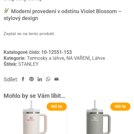
Moderní provedení v odstínu Violet Blossom –
stylový design
Zeptat se na tento produkt
Katalogové číslo:
10-12551-153
Kategorie:
Termosky a láhve
,
NA VAŘENÍ
,
Láhve
Štítek:
STANLEY
Sdílet:
Mohlo by se Vám líbit…
Náš tip
Náš tip