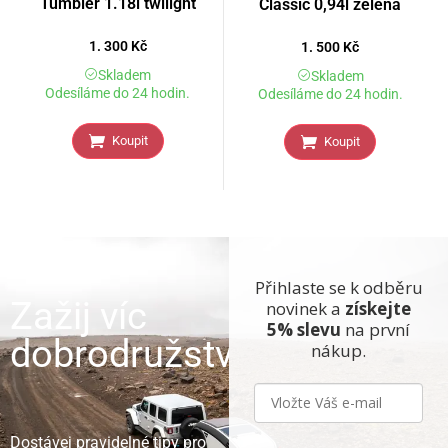
Tumbler 1.18l twilight
Classic 0,94l zelená
1. 300
Kč
1. 500
Kč
Skladem
Skladem
Odesíláme do 24 hodin.
Odesíláme do 24 hodin.
Koupit
Koupit
Přihlaste se k odběru
Zažij víc
novinek a
získejte
5% slevu
na první
dobrodružství
nákup.
Dostávej pravidelné tipy pro