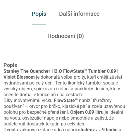
Popis
Další informace
Hodnocení (0)
Popis
Stanley The Quencher H2.O FlowState™ Tumbler
0,89 l
Violet Blossom
je dokonalá volba pro ty, kteří chtějí zůstat
hydratovaní po celý den. Tento ikonický tumbler spojuje
vysoký objem, špičkovou izolaci a praktický design, který
oceníte doma, v kanceláři i na cestách.
Díky inovativnímu víčku
FlowState™
nabízí tři režimy
používání – otvor pro brčko, klasické pití a zcela uzavřenou
polohu pro bezpečné přenášení.
Objem 0,89 litru
je ideální
na vodu, osvěžující nápoje nebo smoothie a zajistí, že
budete mít dostatek tekutin po celý den.
Dvojitá vakuová izolace udrží nápoj
studený
až
9 hodin
a