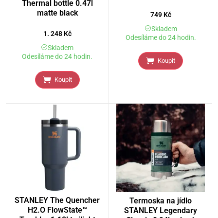
Thermal bottle 0.47l
matte black
749
Kč
Skladem
1. 248
Kč
Odesíláme do 24 hodin.
Skladem
Odesíláme do 24 hodin.
Koupit
Koupit
STANLEY The Quencher
Termoska na jídlo
H2.O FlowState™
STANLEY Legendary