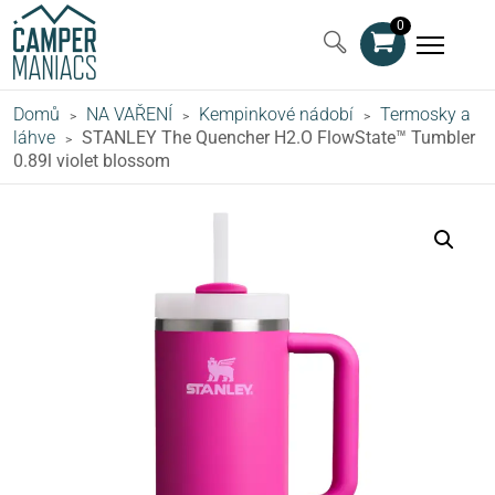
0
Domů
NA VAŘENÍ
Kempinkové nádobí
Termosky a
>
>
>
láhve
STANLEY The Quencher H2.O FlowState™ Tumbler
>
0.89l violet blossom