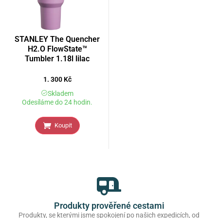
STANLEY The Quencher
H2.O FlowState™
Tumbler 1.18l lilac
1. 300
Kč
Skladem
Odesíláme do 24 hodin.
Koupit
Produkty prověřené cestami
Produkty, se kterými jsme spokojení po našich expedicích, od