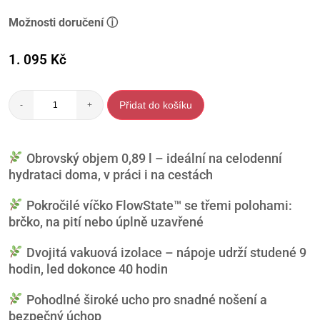
Možnosti doručení ⓘ
1. 095
Kč
Přidat do košíku
-
+
Obrovský objem 0,89 l – ideální na celodenní
hydrataci doma, v práci i na cestách
Pokročilé víčko FlowState™ se třemi polohami:
brčko, na pití nebo úplně uzavřené
Dvojitá vakuová izolace – nápoje udrží studené 9
hodin, led dokonce 40 hodin
Pohodlné široké ucho pro snadné nošení a
bezpečný úchop