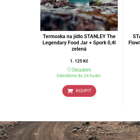
Termoska na jídlo STANLEY The
ST
Legendary Food Jar + Spork 0,4l
FlowS
zelená
1. 125
Kč
Skladem
Odesíláme do 24 hodin.
KOUPIT