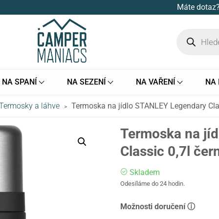
Máte dotaz?
NA SPANÍ
NA SEZENÍ
NA VAŘENÍ
NA
Termosky a láhve
Termoska na jídlo STANLEY Legendary Clas
>
Termoska na jí
Classic 0,7l čer
Skladem
Odesíláme do 24 hodin.
Možnosti doručení ⓘ