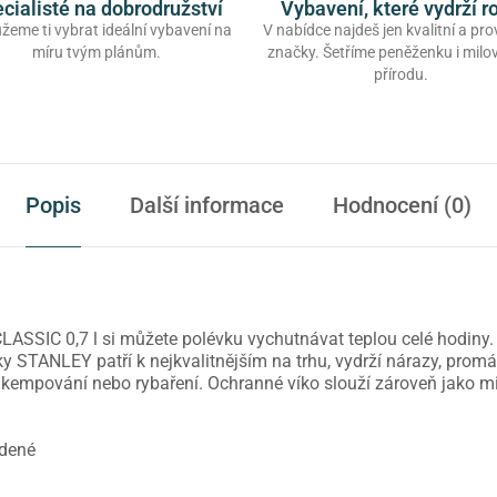
cialisté na dobrodružství
Vybavení, které vydrží r
eme ti vybrat ideální vybavení na
V nabídce najdeš jen kvalitní a pr
míru tvým plánům.
značky. Šetříme peněženku i mil
přírodu.
Popis
Další informace
Hodnocení (0)
SIC 0,7 l si můžete polévku vychutnávat teplou celé hodiny. Te
y STANLEY patří k nejkvalitnějším na trhu, vydrží nárazy, promá
, kempování nebo rybaření. Ochranné víko slouží zároveň jako mi
udené