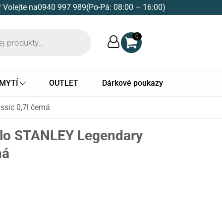
 Volejte na
0940 997 989
(Po-Pá: 08:00 – 16:00)
0
 MYTÍ
OUTLET
Dárkové poukazy
sic 0,7l černá
dlo STANLEY Legendary
ná