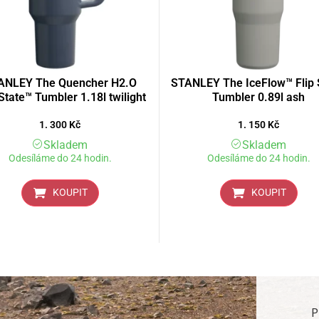
ANLEY The Quencher H2.O
STANLEY The IceFlow™ Flip 
tate™ Tumbler 1.18l twilight
Tumbler 0.89l ash
1. 300
Kč
1. 150
Kč
Skladem
Skladem
Odesíláme do 24 hodin.
Odesíláme do 24 hodin.
KOUPIT
KOUPIT
P