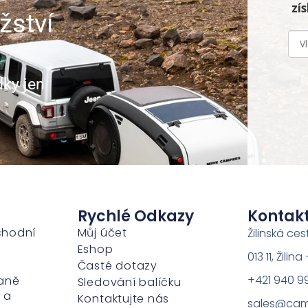
zí
žství
dky jen
Rychlé Odkazy
Kontak
chodní
Můj účet
Žilinská ces
Eshop
013 11, Žili
Časté dotazy
+421 940 9
aně
Sledování balíčku
 a
Kontaktujte nás
sales@cam