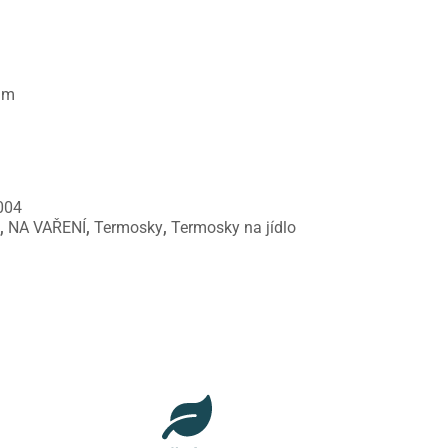
 mm
004
e
,
NA VAŘENÍ
,
Termosky
,
Termosky na jídlo