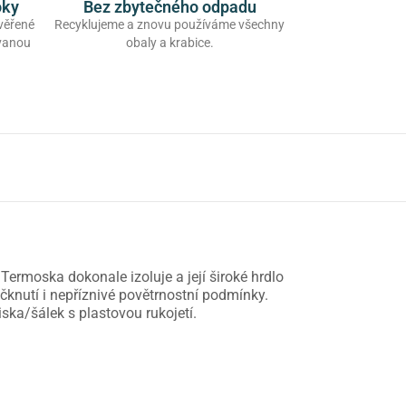
oky
Bez zbytečného odpadu
ověřené
Recyklujeme a znovu používáme všechny
ovanou
obaly a krabice.
rmoska dokonale izoluje a její široké hrdlo
čknutí i nepříznivé povětrnostní podmínky.
ska/šálek s plastovou rukojetí.