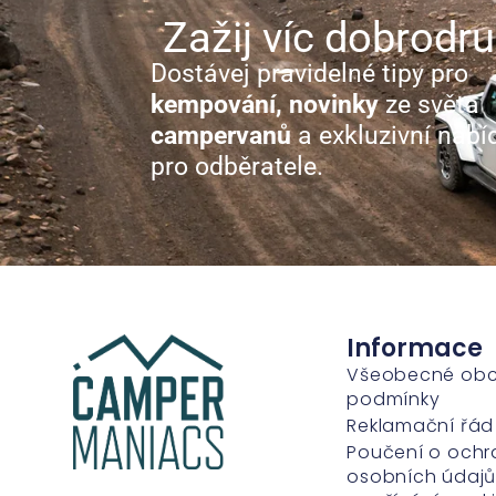
Zažij víc dobrodru
Dostávej pravidelné tipy pro
kempování, novinky
ze světa
campervanů
a exkluzivní nabí
pro odběratele.
Informace
Všeobecné ob
podmínky
Reklamační řád
Poučení o ochr
osobních údajů