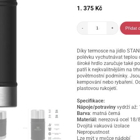
1. 375
Kč
Přidat 
-
+
Díky termosce na jídlo STA
polévku vychutnávat teplou c
široké hrdlo zaručuje také 
patří k nejkvalitnějším na tr
povětrnostní podmínky. Jsou 
kempování nebo rybaření. Oc
plastovou rukojetí.
Specifikace:
Nápoje/potraviny
vydrží až:
Barva
: matná černá
Materiál:
nerezová ocel 18/8
Dvojitá vakuová izolace
Nepropustnost
Lze mýt v myčce nádobí