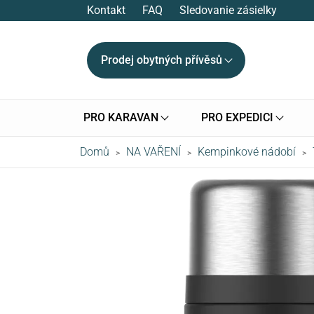
Kontakt
FAQ
Sledovanie zásielky
Prodej obytných přívěsů
PRO KARAVAN
PRO EXPEDICI
Domů
NA VAŘENÍ
Kempinkové nádobí
>
>
>