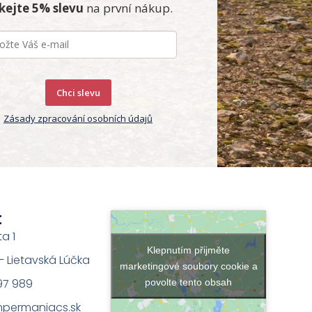
skejte 5% slevu
na první nákup.
Chci slevu
Zásady zpracování osobních údajů
t
ta 1
Klepnutím přijměte
na – Lietavská Lúčka
marketingové soubory cookie a
97 989
povolte tento obsah
permaniacs.sk