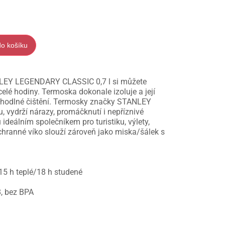
do košíku
NLEY LEGENDARY CLASSIC 0,7 l si můžete
elé hodiny. Termoska dokonale izoluje a její
pohodlné čištění. Termosky značky STANLEY
hu, vydrží nárazy, promáčknutí i nepříznivé
ideálním společníkem pro turistiku, výlety,
hranné víko slouží zároveň jako miska/šálek s
 15 h teplé/18 h studené
, bez BPA