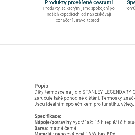
Produkty prověřené cestami
Spe
Produkty, se kterými jsme spokojení po
Pomůž
našich expedicích, od nás získávají
označení „Travel tested“.
Popis
Díky termosce na jídlo STANLEY LEGENDARY CLAS
zaručuje také pohodlné čištění. Termosky značk
Jsou ideálním společníkem pro turistiku, výlety
Specifikace:
Nápoje/potraviny
vydrží až: 15 h teplé/18 h st
Barva
: matná černá
Materiál:
nerezová ocel 18/8, bez BPA