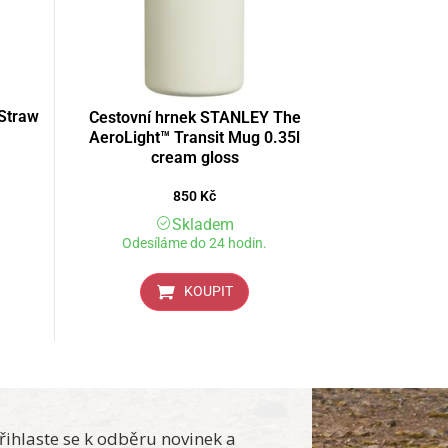
Straw
Cestovní hrnek STANLEY The
AeroLight™ Transit Mug 0.35l
cream gloss
850
Kč
Skladem
Odesíláme do 24 hodin.
KOUPIT
řihlaste se k odběru novinek a