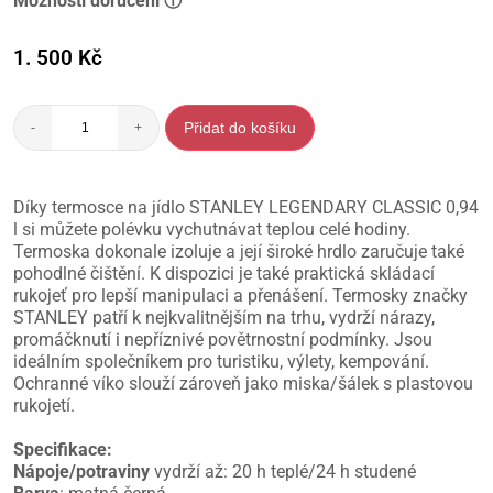
Možnosti doručení ⓘ
1. 500
Kč
Přidat do košíku
-
+
Díky termosce na jídlo STANLEY LEGENDARY CLASSIC 0,94
l si můžete polévku vychutnávat teplou celé hodiny.
Termoska dokonale izoluje a její široké hrdlo zaručuje také
pohodlné čištění. K dispozici je také praktická skládací
rukojeť pro lepší manipulaci a přenášení. Termosky značky
STANLEY patří k nejkvalitnějším na trhu, vydrží nárazy,
promáčknutí i nepříznivé povětrnostní podmínky. Jsou
ideálním společníkem pro turistiku, výlety, kempování.
Ochranné víko slouží zároveň jako miska/šálek s plastovou
rukojetí.
Specifikace:
Nápoje/potraviny
vydrží až: 20 h teplé/24 h studené