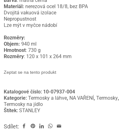
Barva
: matná černá
Materiál:
nerezová ocel 18/8, bez BPA
Dvojitá vakuová izolace
Nepropustnost
Lze mýt v myčce nádobí
Rozměry:
Objem:
940 ml
Hmotnost
: 730 g
Rozměry
: 120 x 101 x 264 mm
Zeptat se na tento produkt
Katalogové číslo:
10-07937-004
Kategorie:
Termosky a láhve
,
NA VAŘENÍ
,
Termosky
,
Termosky na jídlo
Štítek:
STANLEY
Sdílet: