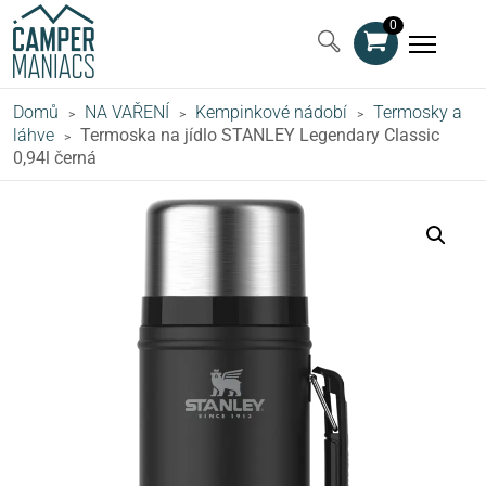
0
Domů
NA VAŘENÍ
Kempinkové nádobí
Termosky a
>
>
>
láhve
Termoska na jídlo STANLEY Legendary Classic
>
0,94l černá