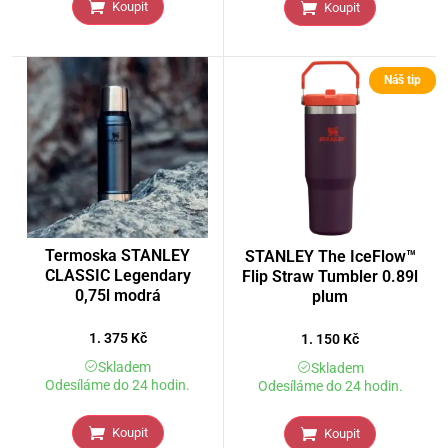
Koupit
Koupit
Náš tip
Termoska STANLEY
STANLEY The IceFlow™
CLASSIC Legendary
Flip Straw Tumbler 0.89l
0,75l modrá
plum
1. 375
Kč
1. 150
Kč
Skladem
Skladem
Odesíláme do 24 hodin.
Odesíláme do 24 hodin.
Koupit
Koupit