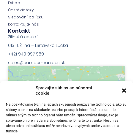
Eshop
Časté dotazy
Sledování balíčku
Kontaktujte nás
Kontakt
Žilinská cesta 1
013 11, Žilina – Lietavská Lúčka
+421 940 997 989
sales@campermaniacs.sk
Spravujte súhlas so súbormi
cookie
Klepnutím přijměte marketingové soubory
Na poskytovanie tých najlepších skúseností používame technológie, ako sú
súbory cookie na ukladanie a/alebo prístup k informáciám o zariadení.
cookie a povolte tento obsah
Súhlas s týmito technológiami nám umožní spracovávať údaje, ako je
správanie pri prehliadaní alebo jedinečné ID na tejto stránke. Nesúhlas
alebo odvolanie súhlasu môže nepriaznivo ovplyvniť určité vlastnosti a
funkcie.