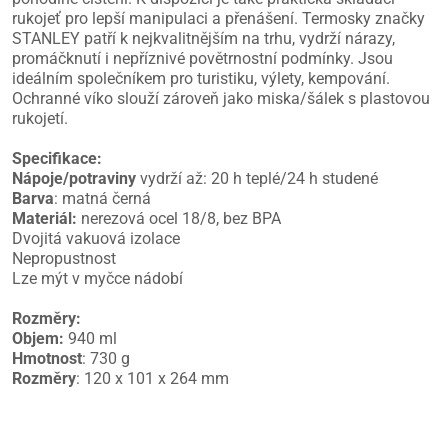
rukojeť pro lepší manipulaci a přenášení. Termosky značky
STANLEY patří k nejkvalitnějším na trhu, vydrží nárazy,
promáčknutí i nepříznivé povětrnostní podmínky. Jsou
ideálním společníkem pro turistiku, výlety, kempování.
Ochranné víko slouží zároveň jako miska/šálek s plastovou
rukojetí.
Specifikace:
Nápoje/potraviny
vydrží až: 20 h teplé/24 h studené
Barva
: matná černá
Materiál:
nerezová ocel 18/8, bez BPA
Dvojitá vakuová izolace
Nepropustnost
Lze mýt v myčce nádobí
Rozměry:
Objem:
940 ml
Hmotnost
: 730 g
Rozměry
: 120 x 101 x 264 mm