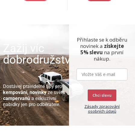
Přihlaste se k odběru
Zažij víc
novinek a
získejte
5% slevu
na první
dobrodružství
nákup.
Dostávej pravidelné tipy pro
kempování, novinky
ze světa
Chci slevu
campervanů
a exkluzivní
nabídky jen pro odběratele.
Zásady zpracování
osobních údajů