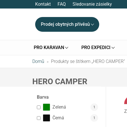
Kontakt
FAQ
Sledovanie zásielky
Prodej obytných přívěsů
PRO KARAVAN
PRO EXPEDICI
Domů
Produkty se štítkem „HERO CAMPER“
>
HERO CAMPER
Barva
Zelená
1
Z
Černá
1