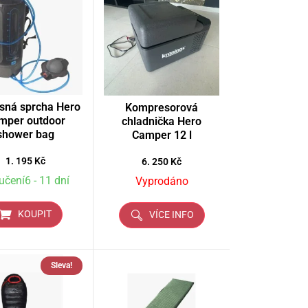
sná sprcha Hero
Kompresorová
mper outdoor
chladnička Hero
shower bag
Camper 12 l
1. 195
Kč
6. 250
Kč
učení6 - 11 dní
Vyprodáno
KOUPIT
VÍCE INFO
Sleva!