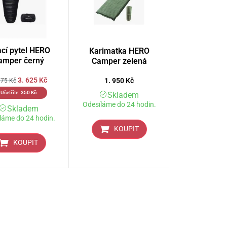
cí pytel HERO
Karimatka HERO
amper černý
Camper zelená
3. 625
Kč
1. 950
Kč
975
Kč
Ušetříte:
350
Kč
Skladem
Odesíláme do 24 hodin.
Skladem
láme do 24 hodin.
KOUPIT
KOUPIT