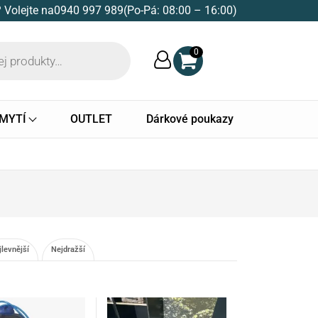
 Volejte na
0940 997 989
(Po-Pá: 08:00 – 16:00)
0
 MYTÍ
OUTLET
Dárkové poukazy
jlevnější
Nejdražší