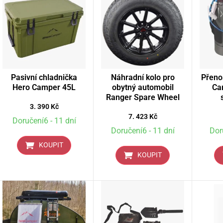
Pasivní chladnička
Náhradní kolo pro
Přeno
Hero Camper 45L
obytný automobil
Ca
Ranger Spare Wheel
3. 390
Kč
7. 423
Kč
Doručení6 - 11 dní
Doručení6 - 11 dní
Dor
KOUPIT
KOUPIT