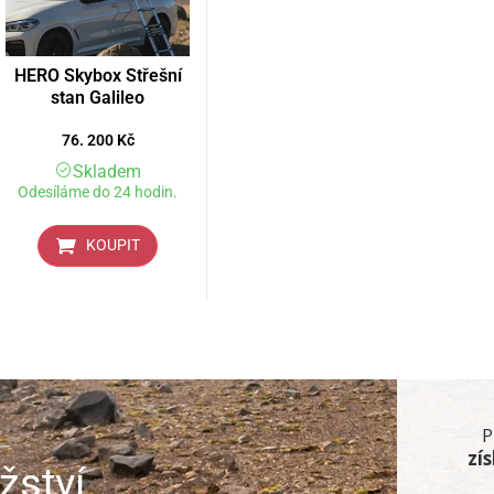
HERO Skybox Střešní
stan Galileo
76. 200
Kč
Skladem
Odesíláme do 24 hodin.
KOUPIT
P
zí
žství