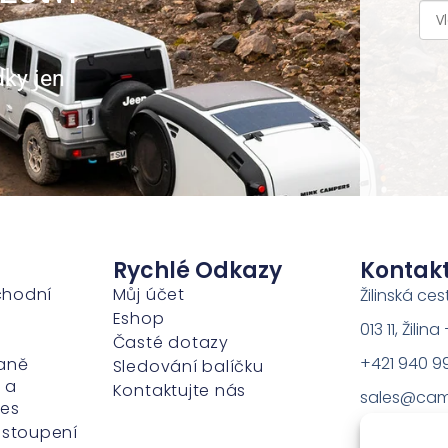
dky jen
Rychlé Odkazy
Kontak
chodní
Můj účet
Žilinská ces
Eshop
013 11, Žili
Časté dotazy
+421 940 9
aně
Sledování balíčku
 a
Kontaktujte nás
sales@cam
ies
dstoupení