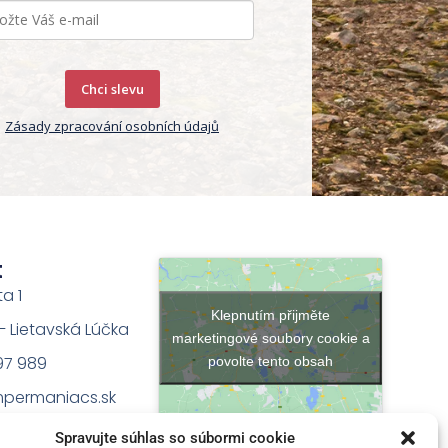
Chci slevu
Zásady zpracování osobních údajů
t
ta 1
Klepnutím přijměte
na – Lietavská Lúčka
marketingové soubory cookie a
97 989
povolte tento obsah
permaniacs.sk
Spravujte súhlas so súbormi cookie