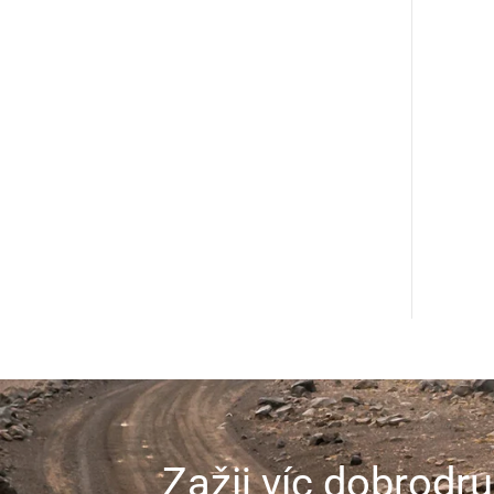
Zažij víc dobrodru