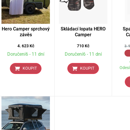
Hero Camper sprchový
Skládací lopata HERO
Spa
závěs
Camper
C
4. 623
Kč
710
Kč
3. 
Doručení6 - 11 dní
Doručení6 - 11 dní
Odesí
KOUPIT
KOUPIT