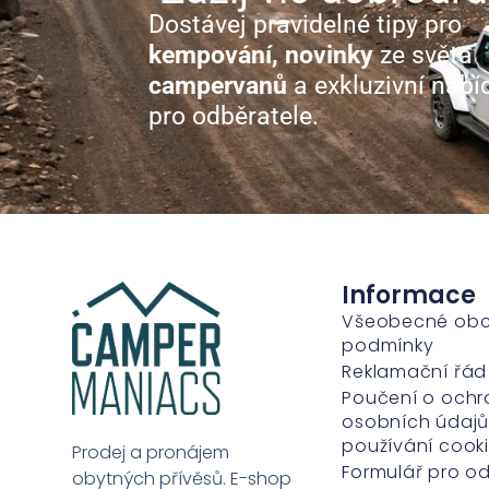
Dostávej pravidelné tipy pro
kempování, novinky
ze světa
campervanů
a exkluzivní nabí
pro odběratele.
Informace
Všeobecné ob
podmínky
Reklamační řád
Poučení o ochr
osobních údajů
používání cook
Prodej a pronájem
Formulář pro o
obytných přívěsů. E-shop