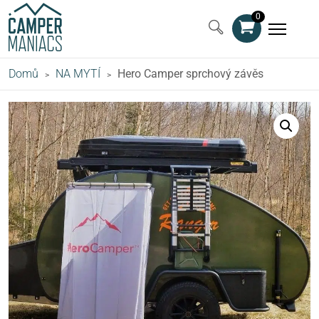
0
Domů
NA MYTÍ
Hero Camper sprchový závěs
>
>