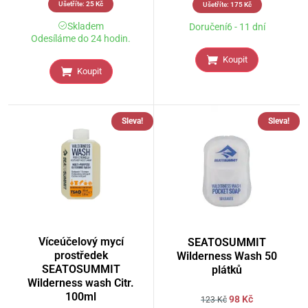
Ušetříte:
25
Kč
Ušetříte:
175
Kč
Skladem
Doručení6 - 11 dní
Odesíláme do 24 hodin.
Koupit
Koupit
Sleva!
Sleva!
Víceúčelový mycí
SEATOSUMMIT
prostředek
Wilderness Wash 50
SEATOSUMMIT
plátků
Wilderness wash Citr.
100ml
98
Kč
123
Kč