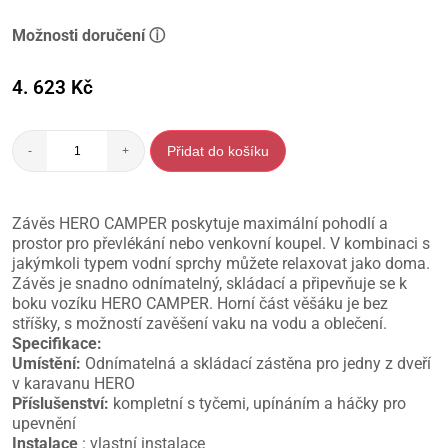
Možnosti doručení ⓘ
4. 623
Kč
Přidat do košíku
-
+
Závěs HERO CAMPER poskytuje maximální pohodlí a
prostor pro převlékání nebo venkovní koupel. V kombinaci s
jakýmkoli typem vodní sprchy můžete relaxovat jako doma.
Závěs je snadno odnímatelný, skládací a připevňuje se k
boku vozíku HERO CAMPER. Horní část věšáku je bez
stříšky, s možností zavěšení vaku na vodu a oblečení.
Specifikace:
Umístění:
Odnímatelná a skládací zástěna pro jedny z dveří
v karavanu HERO
Příslušenství:
kompletní s tyčemi, upínáním a háčky pro
upevnění
Instalace
: vlastní instalace