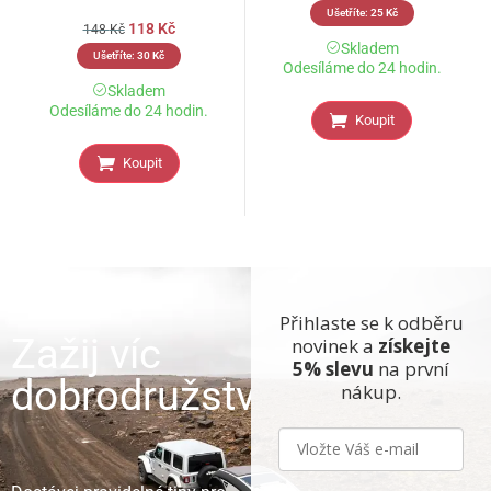
Ušetříte:
25
Kč
118
Kč
148
Kč
Skladem
Ušetříte:
30
Kč
Odesíláme do 24 hodin.
Skladem
Odesíláme do 24 hodin.
Koupit
Koupit
Přihlaste se k odběru
Zažij víc
novinek a
získejte
5% slevu
na první
dobrodružství
nákup.