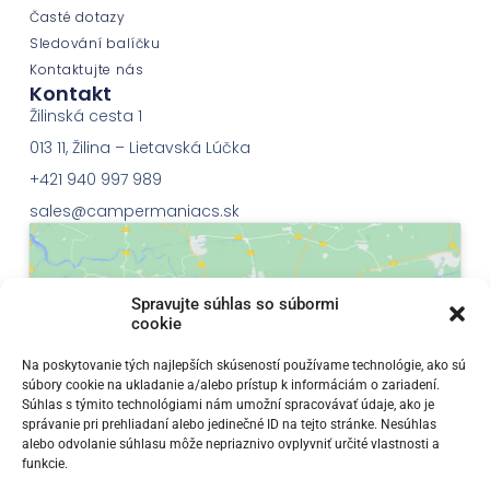
Časté dotazy
Sledování balíčku
Kontaktujte nás
Kontakt
Žilinská cesta 1
013 11, Žilina – Lietavská Lúčka
+421 940 997 989
sales@campermaniacs.sk
Spravujte súhlas so súbormi
cookie
Klepnutím přijměte marketingové soubory
Na poskytovanie tých najlepších skúseností používame technológie, ako sú
súbory cookie na ukladanie a/alebo prístup k informáciám o zariadení.
cookie a povolte tento obsah
Súhlas s týmito technológiami nám umožní spracovávať údaje, ako je
správanie pri prehliadaní alebo jedinečné ID na tejto stránke. Nesúhlas
alebo odvolanie súhlasu môže nepriaznivo ovplyvniť určité vlastnosti a
funkcie.