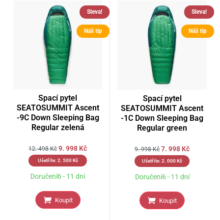
Sleva!
Sleva!
Náš tip
Náš tip
Spací pytel
Spací pytel
SEATOSUMMIT Ascent
SEATOSUMMIT Ascent
-9C Down Sleeping Bag
-1C Down Sleeping Bag
Regular zelená
Regular green
9. 998
Kč
7. 998
Kč
12. 498
Kč
9. 998
Kč
Ušetříte:
2. 500
Kč
Ušetříte:
2. 000
Kč
Doručení6 - 11 dní
Doručení6 - 11 dní
Koupit
Koupit