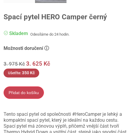
Spací pytel HERO Camper černý
Skladem
Odesíláme do 24 hodin.
Možnosti doručení ⓘ
3. 625
Kč
3. 975
Kč
350
Kč
Ušetříte:
Přidat do košíku
Tento spací pytel od společnosti #HeroCamper je lehký a
kompaktní spací pytel, který je ideální na každou cestu.
Spací pytel má zónovou výplň, přičemž vnější část tvoří
Thermo Hybrid Down a vnitřní část, stejně jako spodní část