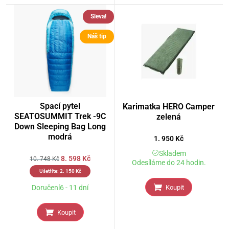
Sleva!
Náš tip
Spací pytel
Karimatka HERO Camper
SEATOSUMMIT Trek -9C
zelená
Down Sleeping Bag Long
modrá
1. 950
Kč
Skladem
8. 598
Kč
10. 748
Kč
Odesíláme do 24 hodin.
Ušetříte:
2. 150
Kč
Koupit
Doručení6 - 11 dní
Koupit