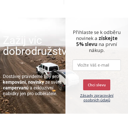
Přihlaste se k odběru
Zažij víc
novinek a
získejte
5% slevu
na první
dobrodružství
nákup.
Dostávej pravidelné tipy pro
kempování, novinky
ze světa
Chci slevu
campervanů
a exkluzivní
nabídky jen pro odběratele.
Zásady zpracování
osobních údajů