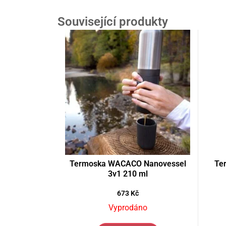
Související produkty
Termoska WACACO Nanovessel
Te
3v1 210 ml
673
Kč
Vyprodáno