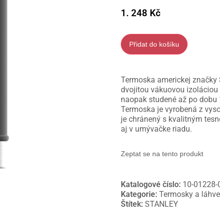
1. 248
Kč
Přidat do košíku
Termoska americkej značky
dvojitou vákuovou izoláciou
naopak studené až po dobu 
Termoska je vyrobená z vysok
je chránený s kvalitným tes
aj v umývačke riadu.
Zeptat se na tento produkt
Katalogové číslo:
10-01228-
Kategorie:
Termosky a láhv
Štítek:
STANLEY