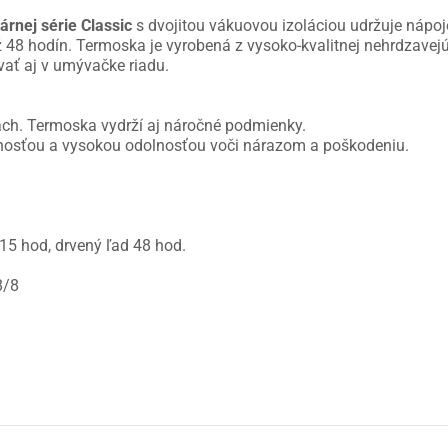
rnej série Classic
s dvojitou vákuovou izoláciou udržuje nápoj
48 hodín. Termoska je vyrobená z vysoko-kvalitnej nehrdzavejúc
ať aj v umývačke riadu.
ách. Termoska vydrží aj náročné podmienky.
nosťou a vysokou odolnosťou voči nárazom a poškodeniu.
15 hod, drvený ľad 48 hod.
8/8