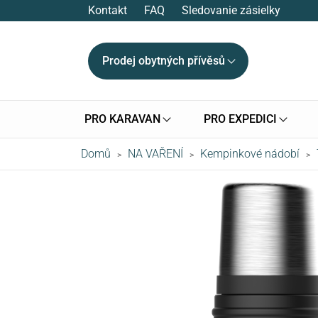
Kontakt
FAQ
Sledovanie zásielky
Prodej obytných přívěsů
PRO KARAVAN
PRO EXPEDICI
Domů
NA VAŘENÍ
Kempinkové nádobí
>
>
>