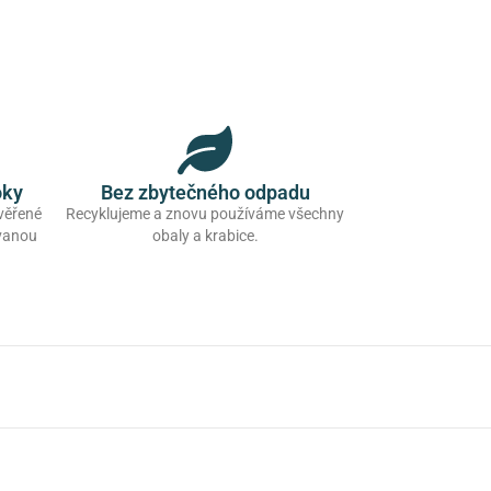
oky
Bez zbytečného odpadu
ověřené
Recyklujeme a znovu používáme všechny
ovanou
obaly a krabice.