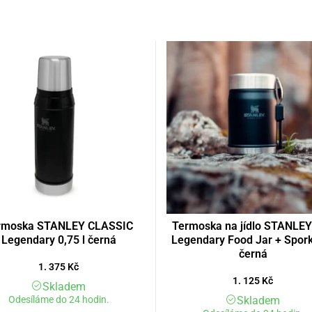
rmoska STANLEY CLASSIC
Termoska na jídlo STANLEY
Legendary 0,75 l černá
Legendary Food Jar + Spork
černá
1. 375
Kč
1. 125
Kč
Skladem
Odesíláme do 24 hodin.
Skladem