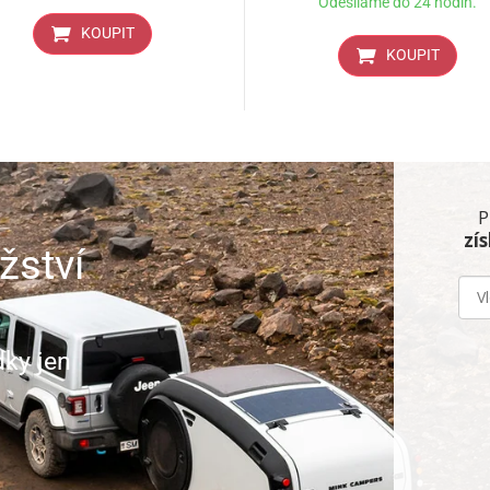
Odesíláme do 24 hodin.
KOUPIT
KOUPIT
P
zí
žství
dky jen