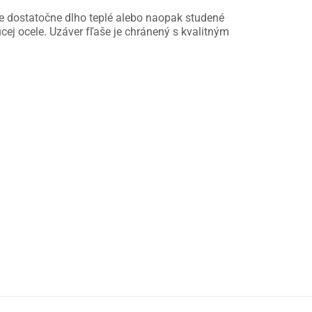
e dostatočne dlho teplé alebo naopak studené
ej ocele. Uzáver fľaše je chránený s kvalitným