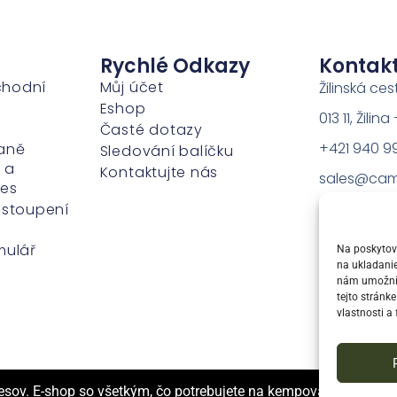
Rychlé Odkazy
Kontak
chodní
Můj účet
Žilinská ces
Eshop
013 11, Žili
Časté dotazy
+421 940 9
aně
Sledování balíčku
 a
Kontaktujte nás
sales@cam
ies
dstoupení
mulář
Na poskytova
na ukladanie
nám umožní s
tejto stránk
vlastnosti a 
sov. E-shop so všetkým, čo potrebujete na kempovanie a dobro