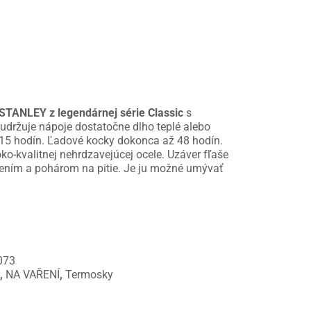
STANLEY z legendárnej série Classic
s
 udržuje nápoje dostatočne dlho teplé alebo
15 hodín. Ľadové kocky dokonca až 48 hodín.
o-kvalitnej nehrdzavejúcej ocele. Uzáver fľaše
nením a pohárom na pitie. Je ju možné umývať
073
e
,
NA VAŘENÍ
,
Termosky