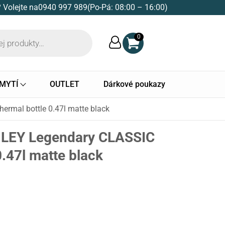
 Volejte na
0940 997 989
(Po-Pá: 08:00 – 16:00)
0
 MYTÍ
OUTLET
Dárkové poukazy
rmal bottle 0.47l matte black
LEY Legendary CLASSIC
0.47l matte black