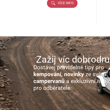
VÍCE INFO
Zažij víc dobrodru
Dostávej pravidelné tipy pro
kempování, novinky
ze světa
campervanů
a exkluzivní nabí
pro odběratele.