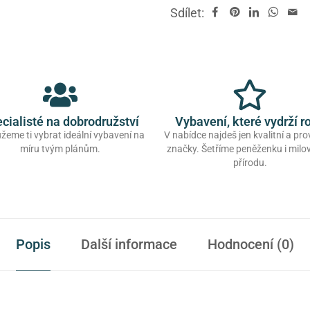
Sdílet:
cialisté na dobrodružství
Vybavení, které vydrží r
eme ti vybrat ideální vybavení na
V nabídce najdeš jen kvalitní a pr
míru tvým plánům.
značky. Šetříme peněženku i mil
přírodu.
Popis
Další informace
Hodnocení (0)