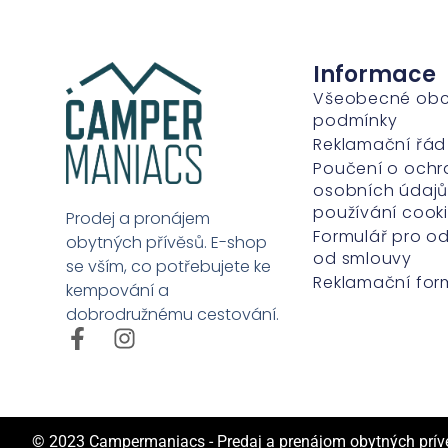
Informace
Všeobecné ob
podmínky
Reklamační řád
Poučení o ochr
osobních údajů
používání cook
Prodej a pronájem
Formulář pro o
obytných přívěsů. E-shop
od smlouvy
se vším, co potřebujete ke
Reklamační for
kempování a
dobrodružnému cestování.
© 2023
Campermaniacs - Predaj a prenájom obytných príve