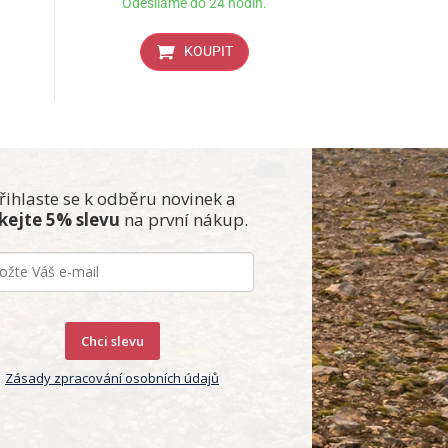
Odesíláme do 24 hodin.
KOUPIT
řihlaste se k odběru novinek a
skejte 5% slevu
na první nákup.
Chci slevu
Zásady zpracování osobních údajů