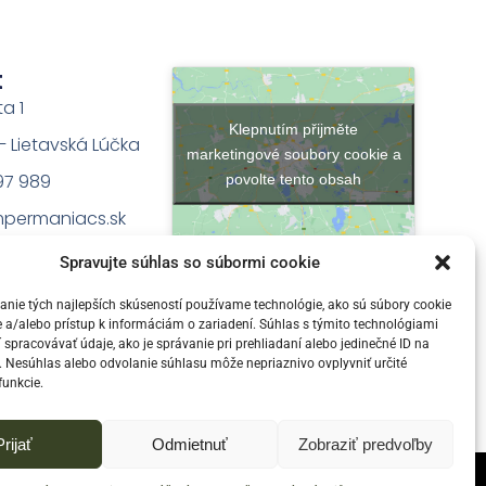
t
ta 1
Klepnutím přijměte
na – Lietavská Lúčka
marketingové soubory cookie a
97 989
povolte tento obsah
permaniacs.sk
Spravujte súhlas so súbormi cookie
nie tých najlepších skúseností používame technológie, ako sú súbory cookie
 a/alebo prístup k informáciám o zariadení. Súhlas s týmito technológiami
pracovávať údaje, ako je správanie pri prehliadaní alebo jedinečné ID na
e. Nesúhlas alebo odvolanie súhlasu môže nepriaznivo ovplyvniť určité
funkcie.
Prijať
Odmietnuť
Zobraziť predvoľby
družné cestovanie.
|
Vytvorilo Finestudio.sk - Weby, E-shopy,