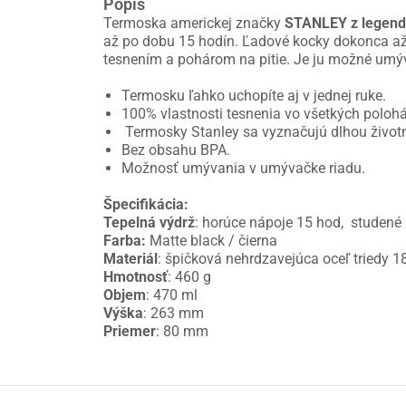
Popis
Termoska americkej značky
STANLEY z legendá
až po dobu 15 hodín. Ľadové kocky dokonca až 
tesnením a pohárom na pitie. Je ju možné umýv
Termosku ľahko uchopíte aj v jednej ruke.
100% vlastnosti tesnenia vo všetkých poloh
Termosky Stanley sa vyznačujú dlhou život
Bez obsahu BPA.
Možnosť umývania v umývačke riadu.
Špecifikácia:
Tepelná výdrž
: horúce nápoje 15 hod, studené 
Farba:
Matte black / čierna
Materiál
: špičková nehrdzavejúca oceľ triedy 1
Hmotnosť
: 460 g
Objem
: 470 ml
Výška
: 263 mm
Priemer
: 80 mm