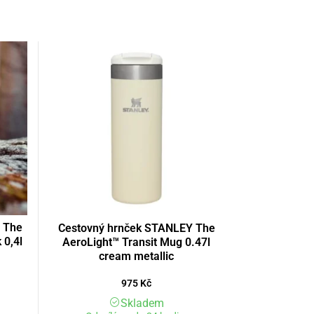
 The
Cestovný hrnček STANLEY The
 0,4l
AeroLight™ Transit Mug 0.47l
cream metallic
975
Kč
Skladem