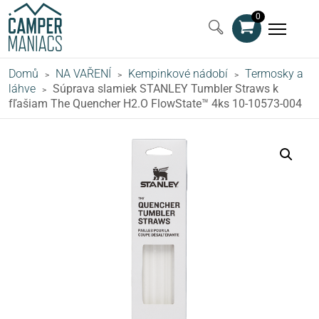
0
Domů
NA VAŘENÍ
Kempinkové nádobí
Termosky a
>
>
>
láhve
Súprava slamiek STANLEY Tumbler Straws k
>
fľašiam The Quencher H2.O FlowState™ 4ks 10-10573-004