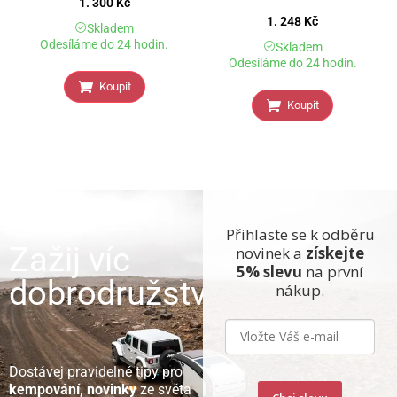
1. 300
Kč
1. 248
Kč
Skladem
Odesíláme do 24 hodin.
Skladem
Odesíláme do 24 hodin.
Koupit
Koupit
Přihlaste se k odběru
Zažij víc
novinek a
získejte
5% slevu
na první
dobrodružství
nákup.
Dostávej pravidelné tipy pro
kempování, novinky
ze světa