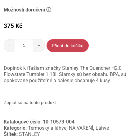
Možnosti doručení ⓘ
375
Kč
Přidat do košíku
-
+
Doplnok k fľašiam značky Stanley The Quencher H2.0
Flowstate Tumbler 1.18l. Slamky sú bez obsahu BPA, sú
opakovane použiteľné a balenie obsahuje 4 kusy.
Zeptat se na tento produkt
Katalogové číslo:
10-10573-004
Kategorie:
Termosky a láhve
,
NA VAŘENÍ
,
Láhve
Štítek:
STANLEY