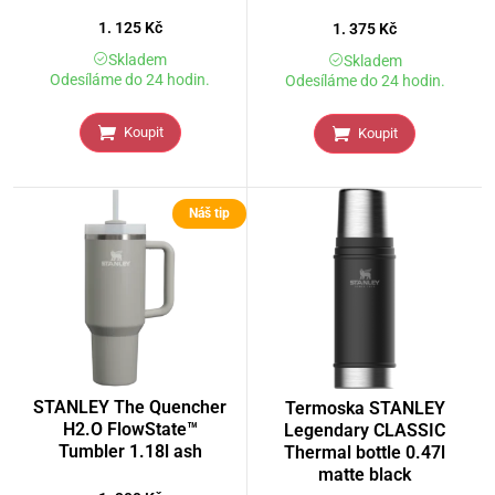
1. 125
Kč
1. 375
Kč
Skladem
Skladem
Odesíláme do 24 hodin.
Odesíláme do 24 hodin.
Koupit
Koupit
Náš tip
STANLEY The Quencher
Termoska STANLEY
H2.O FlowState™
Legendary CLASSIC
Tumbler 1.18l ash
Thermal bottle 0.47l
matte black