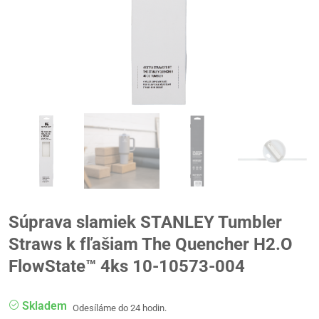
Súprava slamiek STANLEY Tumbler
Straws k fľašiam The Quencher H2.O
FlowState™ 4ks 10-10573-004
Skladem
Odesíláme do 24 hodin.