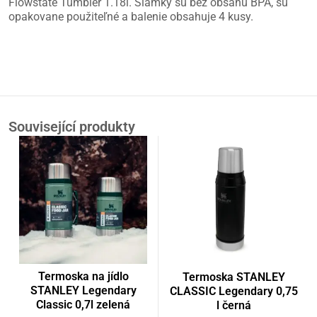
Flowstate Tumbler 1.18l. Slamky sú bez obsahu BPA, sú
opakovane použiteľné a balenie obsahuje 4 kusy.
Související produkty
Termoska na jídlo
Termoska STANLEY
STANLEY Legendary
CLASSIC Legendary 0,75
Classic 0,7l zelená
l černá