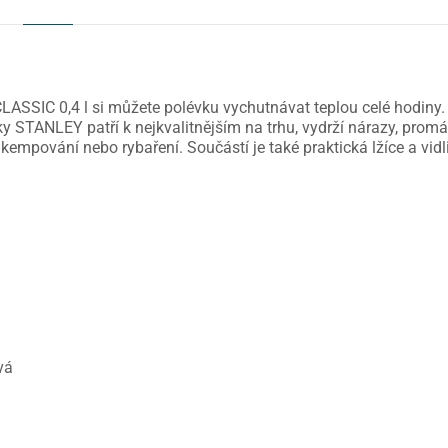
SIC 0,4 l si můžete polévku vychutnávat teplou celé hodiny. Te
y STANLEY patří k nejkvalitnějším na trhu, vydrží nárazy, promá
, kempování nebo rybaření. Součástí je také praktická lžíce a vi
vá