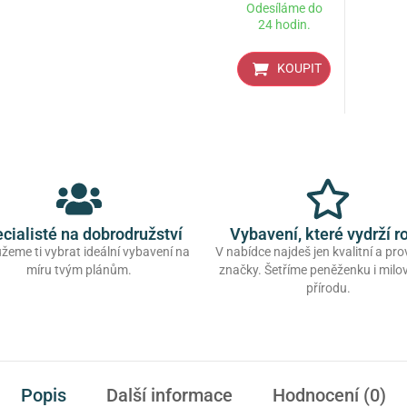
Odesíláme do
24 hodin.
KOUPIT
cialisté na dobrodružství
Vybavení, které vydrží r
eme ti vybrat ideální vybavení na
V nabídce najdeš jen kvalitní a pr
míru tvým plánům.
značky. Šetříme peněženku i mil
přírodu.
Popis
Další informace
Hodnocení (0)