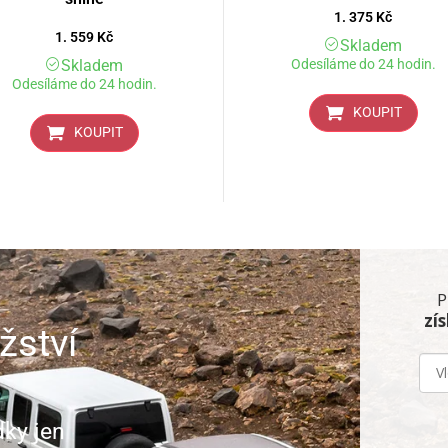
1. 375
Kč
1. 559
Kč
Skladem
Skladem
Odesíláme do 24 hodin.
Odesíláme do 24 hodin.
KOUPIT
KOUPIT
P
zí
žství
dky jen