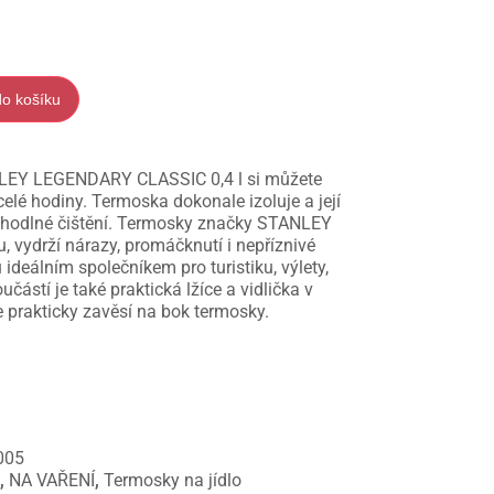
do košíku
NLEY LEGENDARY CLASSIC 0,4 l si můžete
elé hodiny. Termoska dokonale izoluje a její
pohodlné čištění. Termosky značky STANLEY
hu, vydrží nárazy, promáčknutí i nepříznivé
ideálním společníkem pro turistiku, výlety,
ástí je také praktická lžíce a vidlička v
 prakticky zavěsí na bok termosky.
005
e
,
NA VAŘENÍ
,
Termosky na jídlo