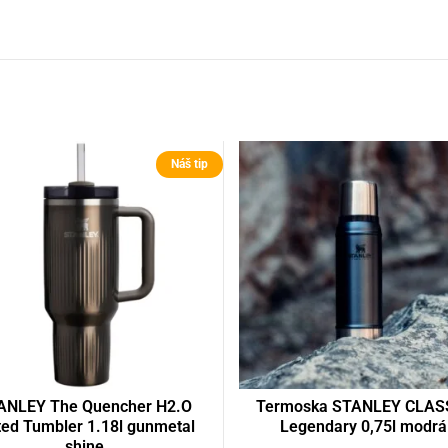
Náš tip
ANLEY The Quencher H2.O
Termoska STANLEY CLAS
ted Tumbler 1.18l gunmetal
Legendary 0,75l modrá
shine