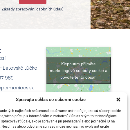
Zásady zpracování osobních údajů
t
ta 1
Klepnutím přijměte
na – Lietavská Lúčka
marketingové soubory cookie a
97 989
povolte tento obsah
permaniacs.sk
Spravujte súhlas so súbormi cookie
nie tých najlepších skúseností používame technológie, ako sú súbory cookie
 a/alebo prístup k informáciám o zariadení. Súhlas s týmito technológiami
pracovávať údaje, ako je správanie pri prehliadaní alebo jedinečné ID na
e. Nesúhlas alebo odvolanie súhlasu môže nepriaznivo ovplyvniť určité