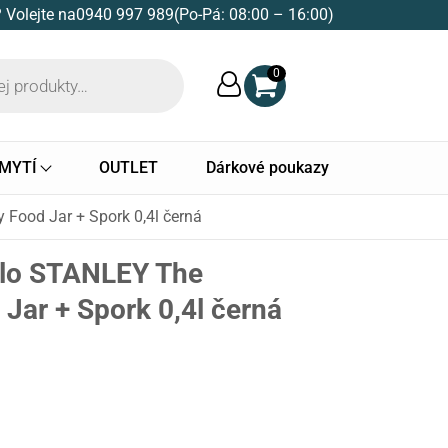
 Volejte na
0940 997 989
(Po-Pá: 08:00 – 16:00)
0
 MYTÍ
OUTLET
Dárkové poukazy
Food Jar + Spork 0,4l černá
dlo STANLEY The
Jar + Spork 0,4l černá