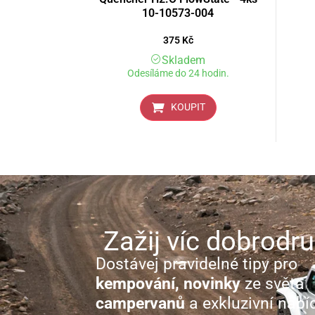
10-10573-004
375
Kč
Skladem
Odesíláme do 24 hodin.
KOUPIT
Zažij víc dobrodru
Dostávej pravidelné tipy pro
kempování, novinky
ze světa
campervanů
a exkluzivní nabí