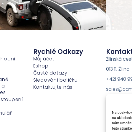
Rychlé Odkazy
Kontak
chodní
Můj účet
Žilinská ces
Eshop
013 11, Žili
Časté dotazy
+421 940 9
aně
Sledování balíčku
 a
Kontaktujte nás
sales@cam
ies
dstoupení
mulář
Na poskytova
na ukladanie
nám umožní s
tejto stránk