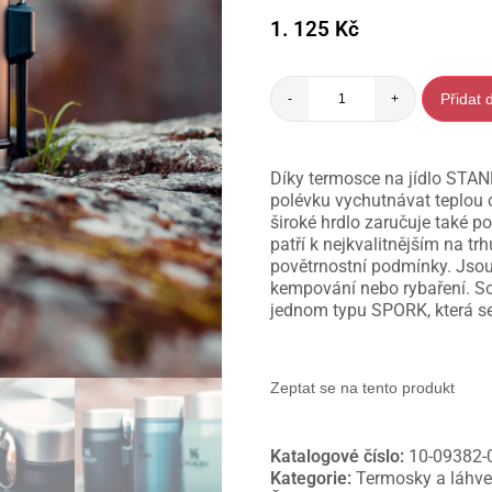
1. 125
Kč
Přidat 
-
+
Díky termosce na jídlo STA
polévku vychutnávat teplou c
široké hrdlo zaručuje také 
patří k nejkvalitnějším na tr
povětrnostní podmínky. Jsou 
kempování nebo rybaření. Souč
jednom typu SPORK, která se
Zeptat se na tento produkt
Katalogové číslo:
10-09382-
Kategorie:
Termosky a láhv