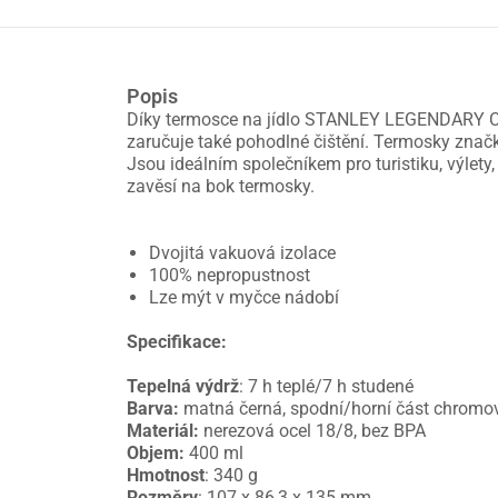
Popis
Díky termosce na jídlo STANLEY LEGENDARY CLAS
zaručuje také pohodlné čištění. Termosky značk
Jsou ideálním společníkem pro turistiku, výlety
zavěsí na bok termosky.
Dvojitá vakuová izolace
100% nepropustnost
Lze mýt v myčce nádobí
Specifikace:
Tepelná výdrž
: 7 h teplé/7 h studené
Barva:
matná černá, spodní/horní část chromo
Materiál:
nerezová ocel 18/8, bez BPA
Objem:
400 ml
Hmotnost
: 340 g
Rozměry
: 107 x 86,3 x 135 mm