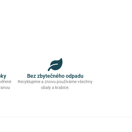
oky
Bez zbytečného odpadu
ověřené
Recyklujeme a znovu používáme všechny
ovanou
obaly a krabice.