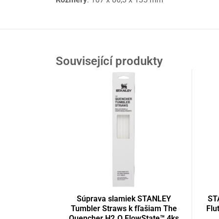
Související produkty
Súprava slamiek STANLEY
ST
Tumbler Straws k fľašiam The
Flu
Quencher H2.O FlowState™ 4ks