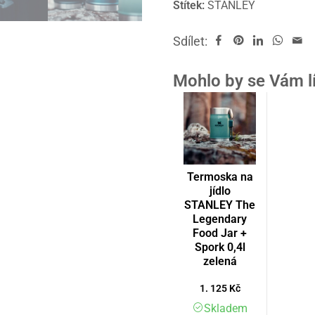
Štítek:
STANLEY
Sdílet:
Mohlo by se Vám l
Termoska na
jídlo
STANLEY The
Legendary
Food Jar +
Spork 0,4l
zelená
1. 125
Kč
Skladem