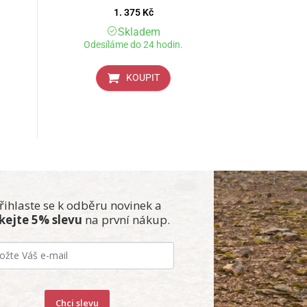
1. 375
Kč
Skladem
Odesíláme do 24 hodin.
KOUPIT
řihlaste se k odběru novinek a
skejte 5% slevu
na první nákup.
Chci slevu