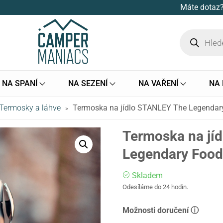
Máte dotaz?
NA SPANÍ
NA SEZENÍ
NA VAŘENÍ
NA
Termosky a láhve
Termoska na jídlo STANLEY The Legendary 
>
Termoska na jí
Legendary Food 
Skladem
Odesíláme do 24 hodin.
Možnosti doručení ⓘ