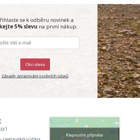
řihlaste se k odběru novinek a
skejte 5% slevu
na první nákup.
Chci slevu
Zásady zpracování osobních údajů
t
ta 1
Klepnutím přijměte
na – Lietavská Lúčka