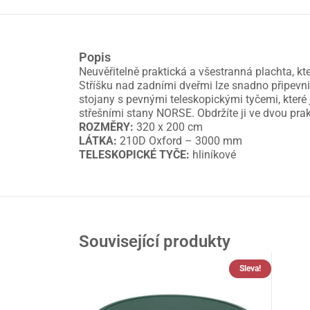
Popis
Neuvěřitelně praktická a všestranná plachta, k
Stříšku nad zadními dveřmi lze snadno připevnit
stojany s pevnými teleskopickými tyčemi, které
střešními stany NORSE. Obdržíte ji ve dvou pra
ROZMĚRY:
320 x 200 cm
LÁTKA:
210D Oxford – 3000 mm
TELESKOPICKÉ TYČE:
hliníkové
Související produkty
Sleva!