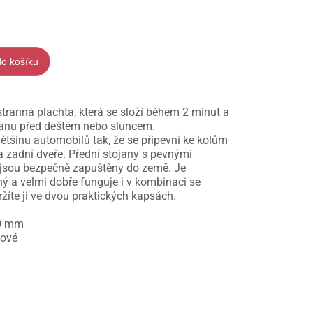
do košíku
stranná plachta, která se složí během 2 minut a
ranu před deštěm nebo sluncem.
ětšinu automobilů tak, že se připevní ke kolům
a zadní dveře. Přední stojany s pevnými
é jsou bezpečně zapuštěny do země. Je
ný a velmi dobře funguje i v kombinaci se
žíte ji ve dvou praktických kapsách.
0 mm
kové