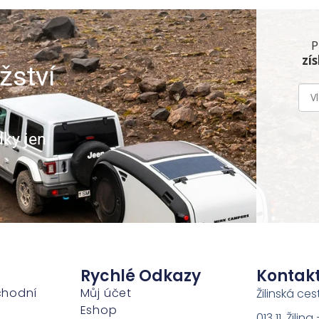
P
zí
žství
dky jen
Rychlé Odkazy
Kontak
chodní
Můj účet
Žilinská ces
Eshop
013 11, Žili