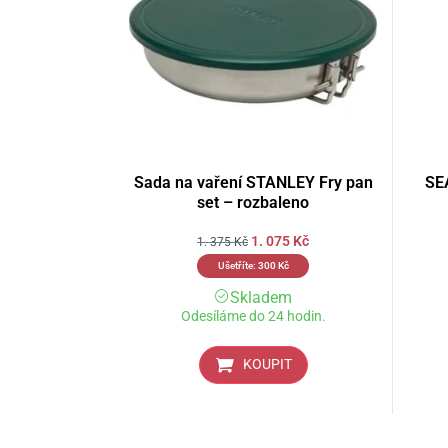
Sada na vaření STANLEY Fry pan
SE
set – rozbaleno
1. 075
Kč
1. 375
Kč
Ušetříte:
300
Kč
Skladem
Odesíláme do 24 hodin.
KOUPIT