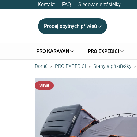
Kontakt
FAQ
Sledovanie zásielky
Prodej obytných přívěsů
PRO KARAVAN
PRO EXPEDICI
Domů
PRO EXPEDICI
Stany a přístřešky
>
>
>
Sleva!