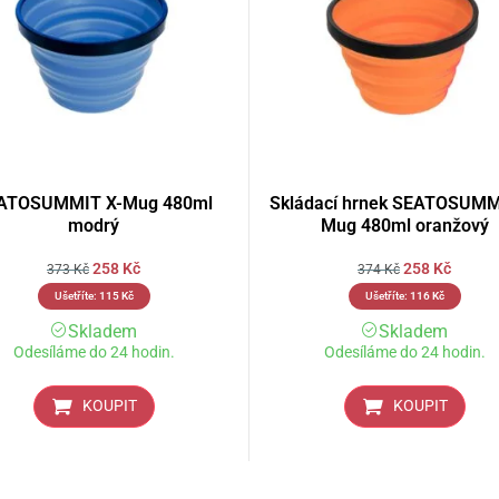
ATOSUMMIT X-Mug 480ml
Skládací hrnek SEATOSUMM
modrý
Mug 480ml oranžový
258
Kč
258
Kč
373
Kč
374
Kč
Ušetříte:
115
Kč
Ušetříte:
116
Kč
Skladem
Skladem
Odesíláme do 24 hodin.
Odesíláme do 24 hodin.
KOUPIT
KOUPIT