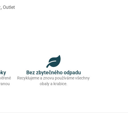
y
,
Outlet
oky
Bez zbytečného odpadu
ověřené
Recyklujeme a znovu používáme všechny
ovanou
obaly a krabice.