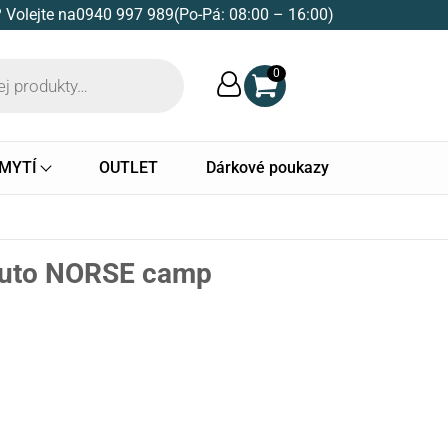
 Volejte na
0940 997 989
(Po-Pá: 08:00 – 16:00)
0
 MYTÍ
OUTLET
Dárkové poukazy
 auto NORSE camp