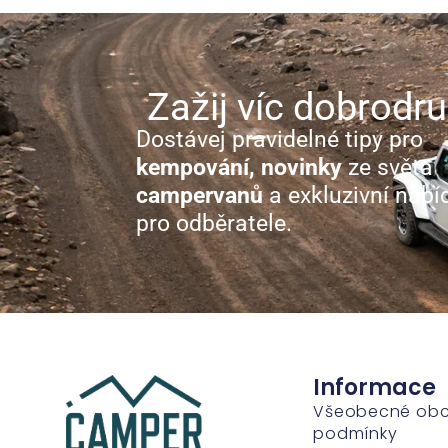
Zažij víc dobrodru
Dostávej pravidelné tipy pro
kempování, novinky
ze světa
campervanů
a exkluzivní nabí
pro odběratele.
Informace
Všeobecné ob
podmínky