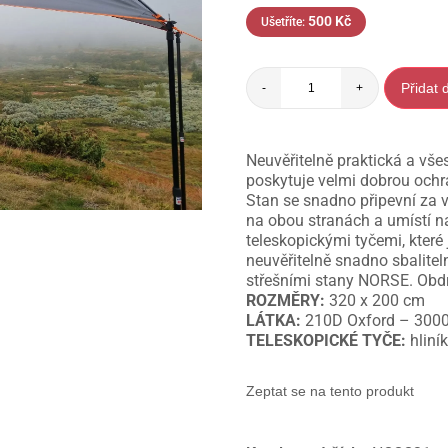
500
Kč
Ušetříte:
Přidat 
-
+
Neuvěřitelně praktická a vše
poskytuje velmi dobrou och
Stan se snadno připevní za v
na obou stranách a umístí n
teleskopickými tyčemi, kter
neuvěřitelně snadno sbalitel
střešními stany NORSE. Obdr
ROZMĚRY:
320 x 200 cm
LÁTKA:
210D Oxford – 300
TELESKOPICKÉ TYČE:
hliní
Zeptat se na tento produkt