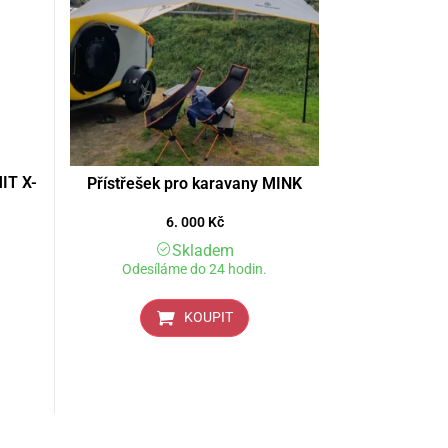
IT X-
Přístřešek pro karavany MINK
6. 000
Kč
Skladem
Odesíláme do 24 hodin.
KOUPIT