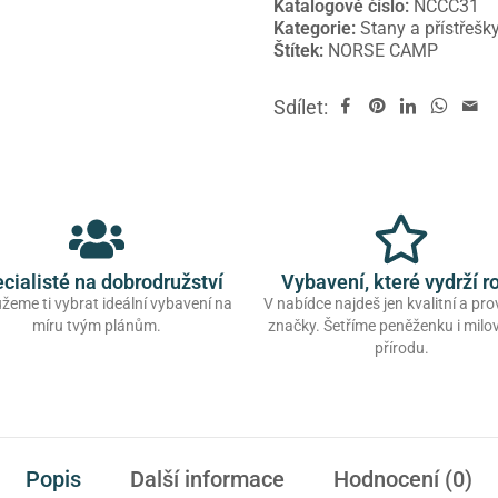
Katalogové číslo:
NCCC31
Kategorie:
Stany a přístřešk
Štítek:
NORSE CAMP
Sdílet:
cialisté na dobrodružství
Vybavení, které vydrží r
eme ti vybrat ideální vybavení na
V nabídce najdeš jen kvalitní a pr
míru tvým plánům.
značky. Šetříme peněženku i mil
přírodu.
Popis
Další informace
Hodnocení (0)