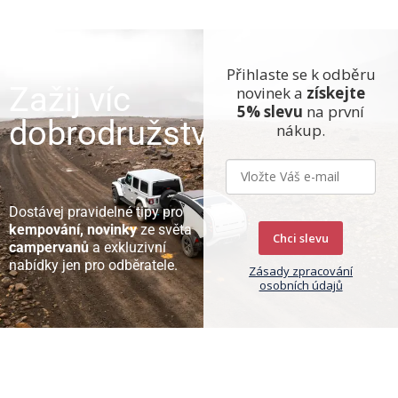
Přihlaste se k odběru
Zažij víc
novinek a
získejte
5% slevu
na první
dobrodružství
nákup.
Dostávej pravidelné tipy pro
kempování, novinky
ze světa
Chci slevu
campervanů
a exkluzivní
nabídky jen pro odběratele.
Zásady zpracování
osobních údajů