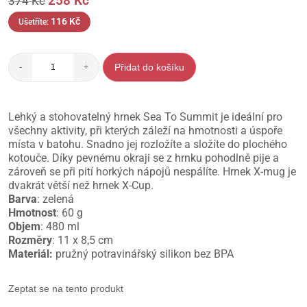
258
Kč
374
Kč
116
Kč
Ušetříte:
Přidat do košíku
-
+
Lehký a stohovatelný hrnek Sea To Summit je ideální pro
všechny aktivity, při kterých záleží na hmotnosti a úspoře
místa v batohu. Snadno jej rozložíte a složíte do plochého
kotouče. Díky pevnému okraji se z hrnku pohodlně pije a
zároveň se při pití horkých nápojů nespálíte. Hrnek X-mug je
dvakrát větší než hrnek X-Cup.
Barva
: zelená
Hmotnost
: 60 g
Objem
: 480 ml
Rozměry
: 11 x 8,5 cm
Materiál:
pružný potravinářský silikon bez BPA
Zeptat se na tento produkt