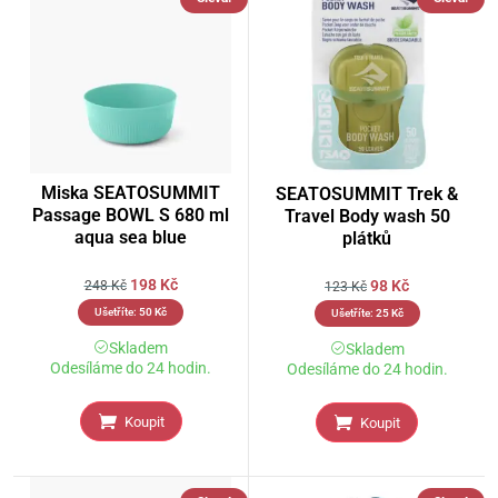
Miska SEATOSUMMIT
SEATOSUMMIT Trek &
Passage BOWL S 680 ml
Travel Body wash 50
aqua sea blue
plátků
198
Kč
98
Kč
248
Kč
123
Kč
Ušetříte:
50
Kč
Ušetříte:
25
Kč
Skladem
Skladem
Odesíláme do 24 hodin.
Odesíláme do 24 hodin.
Koupit
Koupit