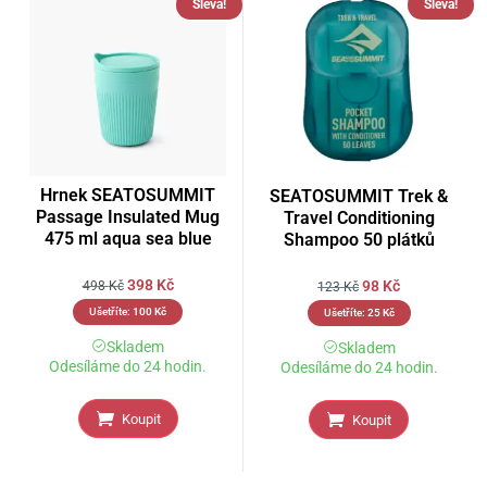
Sleva!
Sleva!
Hrnek SEATOSUMMIT
SEATOSUMMIT Trek &
Passage Insulated Mug
Travel Conditioning
475 ml aqua sea blue
Shampoo 50 plátků
398
Kč
98
Kč
498
Kč
123
Kč
Ušetříte:
100
Kč
Ušetříte:
25
Kč
Skladem
Skladem
Odesíláme do 24 hodin.
Odesíláme do 24 hodin.
Koupit
Koupit