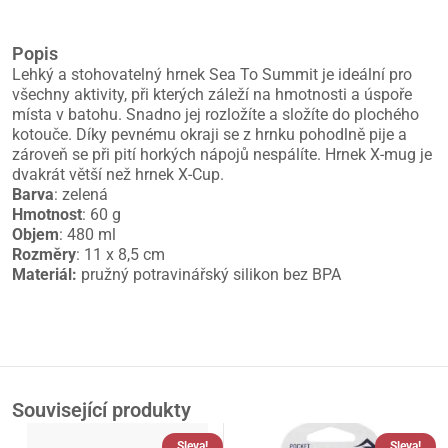
Popis
Lehký a stohovatelný hrnek Sea To Summit je ideální pro
všechny aktivity, při kterých záleží na hmotnosti a úspoře
místa v batohu. Snadno jej rozložíte a složíte do plochého
kotouče. Díky pevnému okraji se z hrnku pohodlně pije a
zároveň se při pití horkých nápojů nespálíte. Hrnek X-mug je
dvakrát větší než hrnek X-Cup.
Barva
: zelená
Hmotnost
: 60 g
Objem
: 480 ml
Rozměry
: 11 x 8,5 cm
Materiál:
pružný potravinářský silikon bez BPA
Související produkty
Sleva!
Sleva!