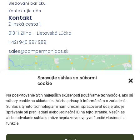
Sledování balíčku
Kontaktujte nás
Kontakt
Žilinská cesta 1
013 11, Žilina – Lietavská Lúčka
+421 940 997 989
sales@campermaniacs.sk
Spravujte súhlas so súbormi
cookie
Klepnutím přijměte marketingové soubory
Na poskytovanie tých najlepších skúseností používame technológie, ako sú
súbory cookie na ukladanie a/alebo prístup k informáciám o zariadení.
cookie a povolte tento obsah
Súhlas s týmito technológiami nám umožní spracovávať údaje, ako je
správanie pri prehliadaní alebo jedinečné ID na tejto stránke. Nesúhlas
alebo odvolanie súhlasu môže nepriaznivo ovplyvniť určité vlastnosti a
funkcie.