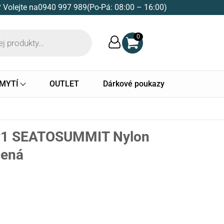
 Volejte na
0940 997 989
(Po-Pá: 08:00 – 16:00)
0
 MYTÍ
OUTLET
Dárkové poukazy
2v1 SEATOSUMMIT Nylon
lená