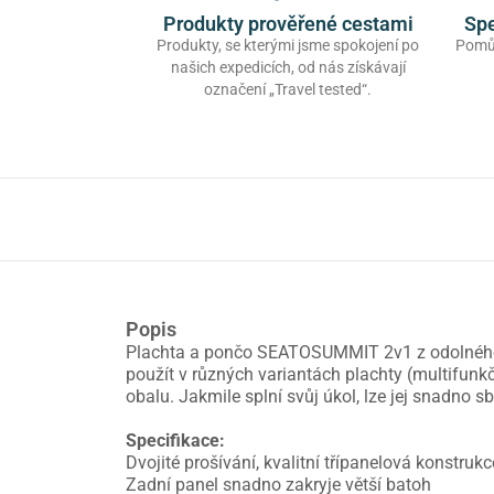
Produkty prověřené cestami
Spe
Produkty, se kterými jsme spokojení po
Pomůž
našich expedicích, od nás získávají
označení „Travel tested“.
Popis
Plachta a pončo SEATOSUMMIT 2v1 z odolného a
použít v různých variantách plachty (multifunkč
obalu. Jakmile splní svůj úkol, lze jej snadno 
Specifikace:
Dvojité prošívání, kvalitní třípanelová konstruk
Zadní panel snadno zakryje větší batoh