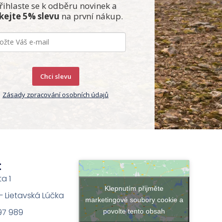
řihlaste se k odběru novinek a
skejte 5% slevu
na první nákup.
Chci slevu
Zásady zpracování osobních údajů
t
ta 1
Klepnutím přijměte
na – Lietavská Lúčka
marketingové soubory cookie a
97 989
povolte tento obsah