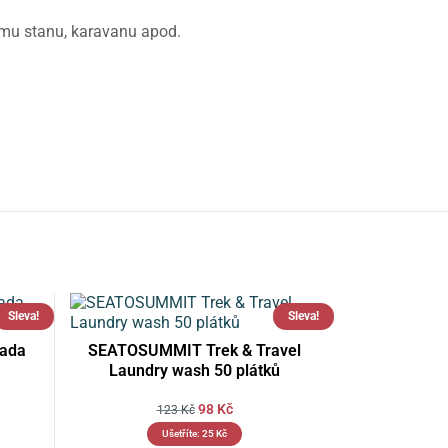
ému stanu, karavanu apod.
Sleva!
Sleva!
ada
SEATOSUMMIT Trek & Travel
Laundry wash 50 plátků
98
Kč
123
Kč
Ušetříte:
25
Kč