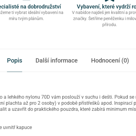
cialisté na dobrodružství
Vybavení, které vydrží r
eme ti vybrat ideální vybavení na
V nabídce najdeš jen kvalitní a pr
míru tvým plánům.
značky. Šetříme peněženku i mil
přírodu.
Popis
Další informace
Hodnocení (0)
 lehkého nylonu 70D vám poslouží v suchu i dešti. Pokud se n
ní plachta až pro 2 osoby) v podobě přístřešků apod. Inspirací pr
sbalit a uzavřít do praktického pouzdra, které zabírá minimum mí
ce uvnitř kapuce