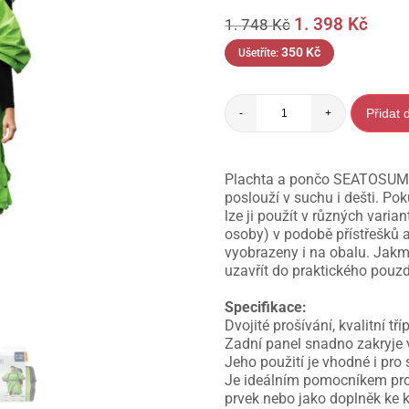
1. 398
Kč
1. 748
Kč
350
Kč
Ušetříte:
Přidat 
-
+
Plachta a pončo SEATOSUMM
poslouží v suchu i dešti. P
lze ji použít v různých varia
osoby) v podobě přístřešků ap
vyobrazeny i na obalu. Jakmil
uzavřít do praktického pouz
Specifikace:
Dvojité prošívání, kvalitní t
Zadní panel snadno zakryje 
Jeho použití je vhodné i pro 
Je ideálním pomocníkem pro 
prvek nebo jako doplněk ke 