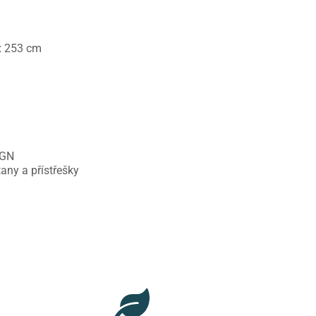
x 253 cm
GN
tany a přístřešky