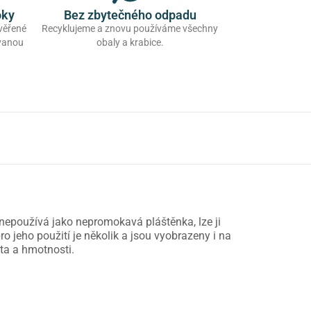
oky
Bez zbytečného odpadu
ověřené
Recyklujeme a znovu používáme všechny
ovanou
obaly a krabice.
epoužívá jako nepromokavá pláštěnka, lze ji
o jeho použití je několik a jsou vyobrazeny i na
sta a hmotnosti.