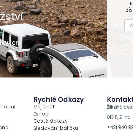
P
zí
žství
dky jen
Rychlé Odkazy
Kontak
chodní
Můj účet
Žilinská ces
Eshop
013 11, Žili
Časté dotazy
+421 940 9
aně
Sledování balíčku