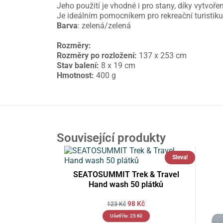
Jeho použití je vhodné i pro stany, díky vytvořen
Je ideálním pomocníkem pro rekreační turistik
Barva
: zelená/zelená
Rozměry:
Rozměry po rozložení:
137 x 253 cm
Stav balení:
8 x 19 cm
Hmotnost:
400 g
Související produkty
Sleva!
SEATOSUMMIT Trek & Travel
Hand wash 50 plátků
98
Kč
123
Kč
Ušetříte:
25
Kč