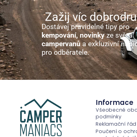
Zažij víc dobrodru
Dostávej pravidelné tipy pro
kempování, novinky
ze světa
campervanů
a exkluzivní nabí
pro odběratele.
Informace
Všeobecné ob
podmínky
Reklamační řád
Poučení o ochr