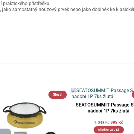
í praktického přístřešku.
u, jako samostatný nouzový prvek nebo jako doplněk ke klasick
Sleva!
SEATOSUMMIT Passage S
nádobí 1P 7ks žlutá
998
Kč
1. 248
Kč
Ušetříte:
250
Kč