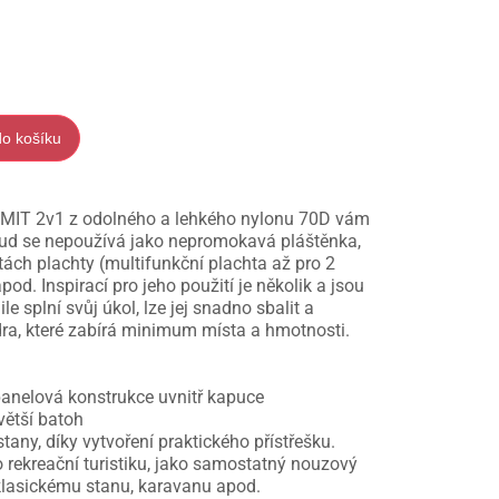
do košíku
IT 2v1 z odolného a lehkého nylonu 70D vám
okud se nepoužívá jako nepromokavá pláštěnka,
ntách plachty (multifunkční plachta až pro 2
od. Inspirací pro jeho použití je několik a jsou
e splní svůj úkol, lze jej snadno sbalit a
dra, které zabírá minimum místa a hmotnosti.
řípanelová konstrukce uvnitř kapuce
větší batoh
stany, díky vytvoření praktického přístřešku.
rekreační turistiku, jako samostatný nouzový
klasickému stanu, karavanu apod.