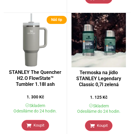
Náš tip
STANLEY The Quencher
Termoska na jídlo
H2.O FlowState™
STANLEY Legendary
Tumbler 1.18l ash
Classic 0,7l zelená
1. 300
Kč
1. 125
Kč
Skladem
Skladem
Odesíláme do 24 hodin.
Odesíláme do 24 hodin.
Koupit
Koupit