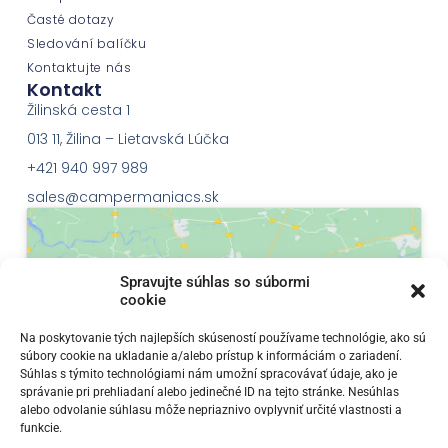
Časté dotazy
Sledování balíčku
Kontaktujte nás
Kontakt
Žilinská cesta 1
013 11, Žilina – Lietavská Lúčka
+421 940 997 989
sales@campermaniacs.sk
Spravujte súhlas so súbormi
cookie
Klepnutím přijměte marketingové soubory
Na poskytovanie tých najlepších skúseností používame technológie, ako sú
súbory cookie na ukladanie a/alebo prístup k informáciám o zariadení.
cookie a povolte tento obsah
Súhlas s týmito technológiami nám umožní spracovávať údaje, ako je
správanie pri prehliadaní alebo jedinečné ID na tejto stránke. Nesúhlas
alebo odvolanie súhlasu môže nepriaznivo ovplyvniť určité vlastnosti a
funkcie.