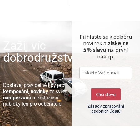
Přihlaste se k odběru
Zažij víc
novinek a
získejte
5% slevu
na první
dobrodružství
nákup.
Dostávej pravidelné tipy pro
kempování, novinky
ze světa
Chci slevu
campervanů
a exkluzivní
nabídky jen pro odběratele.
Zásady zpracování
osobních údajů