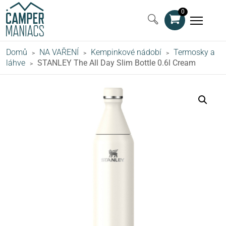
0
Domů
NA VAŘENÍ
Kempinkové nádobí
Termosky a
>
>
>
láhve
STANLEY The All Day Slim Bottle 0.6l Cream
>