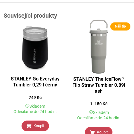
Související produkty
Náš tip
STANLEY Go Everyday
STANLEY The IceFlow™
Tumbler 0,29 l černý
Flip Straw Tumbler 0.89l
ash
749
Kč
1. 150
Kč
Skladem
Odesíláme do 24 hodin.
Skladem
Odesíláme do 24 hodin.
Koupit
Koupit