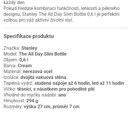
každý den.
Pokud hledáte kombinaci funkčnosti, lehkosti a pěkného
designu, Stanley The All Day Slim Bottle 0,6 l je perfektní
volbou pro váš aktivní životní styl.
Specifikace produktu
Značka:
Stanley
Model:
The All Day Slim Bottle
Objem:
0,6 l
Barva:
Cream
Materiál:
nerezová ocel
Izolace:
dvojitá vakuová stěna
Tepelná výdrž:
studené nápoje až 6 hodin, led až 11 hodin
Víčko:
těsnící, s náustkem pro pohodlné pití
Vhodné do myčky nádobí:
ano
Hmotnost:
294 g
Rozměry:
výška 27 cm, průměr 7 cm