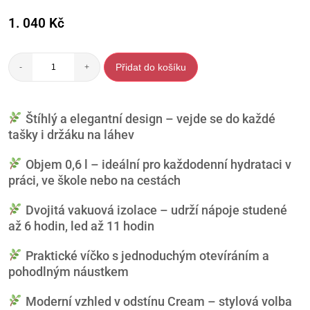
1. 040
Kč
Přidat do košíku
-
+
Štíhlý a elegantní design – vejde se do každé
tašky i držáku na láhev
Objem 0,6 l – ideální pro každodenní hydrataci v
práci, ve škole nebo na cestách
Dvojitá vakuová izolace – udrží nápoje studené
až 6 hodin, led až 11 hodin
Praktické víčko s jednoduchým otevíráním a
pohodlným náustkem
Moderní vzhled v odstínu Cream – stylová volba