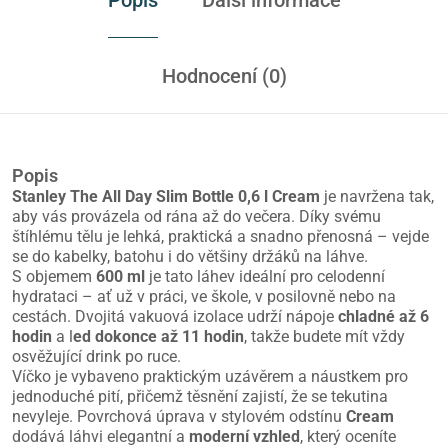
Hodnocení (0)
Popis
Stanley The All Day Slim Bottle 0,6 l Cream
je navržena tak,
aby vás provázela od rána až do večera. Díky svému
štíhlému tělu je lehká, praktická a snadno přenosná – vejde
se do kabelky, batohu i do většiny držáků na láhve.
S objemem
600 ml
je tato láhev ideální pro celodenní
hydrataci – ať už v práci, ve škole, v posilovně nebo na
cestách. Dvojitá vakuová izolace udrží nápoje
chladné až 6
hodin
a l
ed dokonce až 11 hodin
, takže budete mít vždy
osvěžující drink po ruce.
Víčko je vybaveno praktickým uzávěrem a náustkem pro
jednoduché pití, přičemž těsnění zajistí, že se tekutina
nevyleje. Povrchová úprava v stylovém odstínu
Cream
dodává láhvi elegantní a
moderní vzhled
, který oceníte