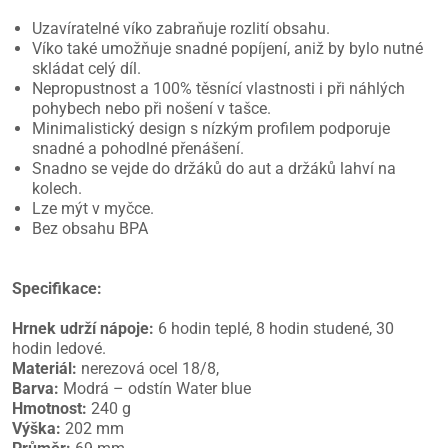
Uzavíratelné víko zabraňuje rozlití obsahu.
Víko také umožňuje snadné popíjení, aniž by bylo nutné
skládat celý díl.
Nepropustnost a 100% těsnící vlastnosti i při náhlých
pohybech nebo při nošení v tašce.
Minimalistický design s nízkým profilem podporuje
snadné a pohodlné přenášení.
Snadno se vejde do držáků do aut a držáků lahví na
kolech.
Lze mýt v myčce.
Bez obsahu BPA
Specifikace:
Hrnek udrží nápoje:
6 hodin teplé, 8 hodin studené, 30
hodin ledové.
Materiál:
nerezová ocel 18/8,
Barva:
Modrá – odstín Water blue
Hmotnost:
240 g
Výška:
202 mm