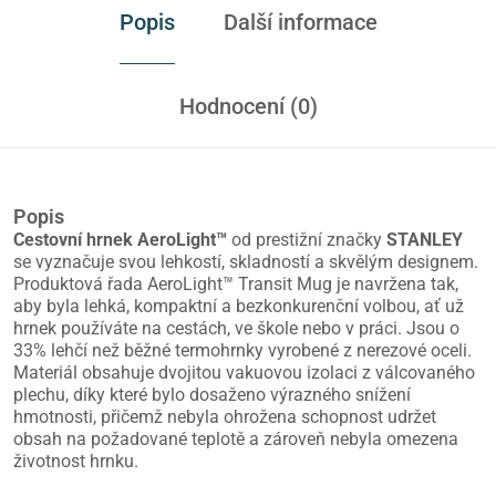
Popis
Další informace
Hodnocení (0)
Popis
Cestovní hrnek AeroLight™
od prestižní značky
STANLEY
se vyznačuje svou lehkostí, skladností a skvělým designem.
Produktová řada AeroLight™ Transit Mug je navržena tak,
aby byla lehká, kompaktní a bezkonkurenční volbou, ať už
hrnek používáte na cestách, ve škole nebo v práci. Jsou o
33% lehčí než běžné termohrnky vyrobené z nerezové oceli.
Materiál obsahuje dvojitou vakuovou izolaci z válcovaného
plechu, díky které bylo dosaženo výrazného snížení
hmotnosti, přičemž nebyla ohrožena schopnost udržet
obsah na požadované teplotě a zároveň nebyla omezena
životnost hrnku.