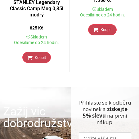
1. 300
Kč
STANLEY Legendary
Classic Camp Mug 0,35l
Skladem
modrý
Odesíláme do 24 hodin.
825
Kč
Koupit
Skladem
Odesíláme do 24 hodin.
Koupit
Přihlaste se k odběru
Zažij víc
novinek a
získejte
5% slevu
na první
dobrodružství
nákup.