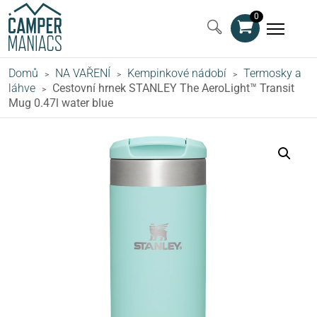
0
Domů
NA VAŘENÍ
Kempinkové nádobí
Termosky a
>
>
>
láhve
Cestovní hrnek STANLEY The AeroLight™ Transit
>
Mug 0.47l water blue