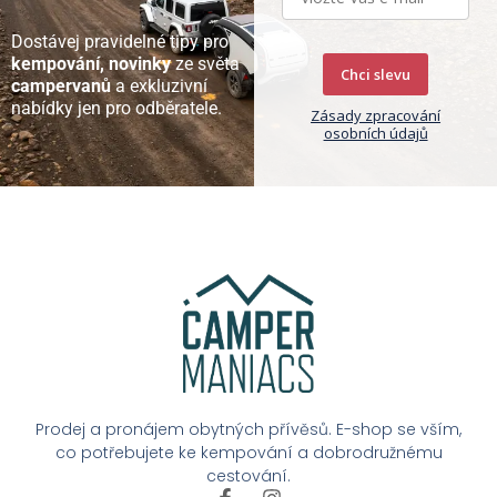
Dostávej pravidelné tipy pro
kempování, novinky
ze světa
Chci slevu
campervanů
a exkluzivní
nabídky jen pro odběratele.
Zásady zpracování
osobních údajů
Prodej a pronájem obytných přívěsů. E-shop se vším,
co potřebujete ke kempování a dobrodružnému
cestování.