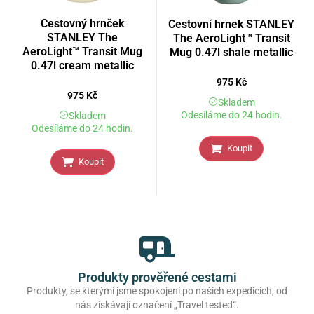
Cestovný hrnček
Cestovní hrnek STANLEY
STANLEY The
The AeroLight™ Transit
AeroLight™ Transit Mug
Mug 0.47l shale metallic
0.47l cream metallic
975
Kč
975
Kč
Skladem
Odesíláme do 24 hodin.
Skladem
Odesíláme do 24 hodin.
Koupit
Koupit
Produkty prověřené cestami
Produkty, se kterými jsme spokojení po našich expedicích, od
nás získávají označení „Travel tested“.