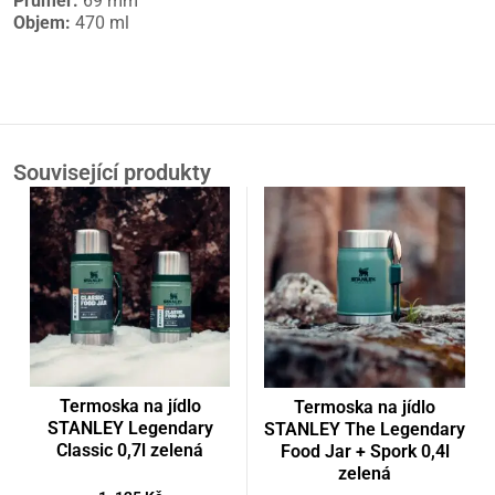
Průměr:
69 mm
Objem:
470 ml
Související produkty
Termoska na jídlo
Termoska na jídlo
STANLEY Legendary
STANLEY The Legendary
Classic 0,7l zelená
Food Jar + Spork 0,4l
zelená