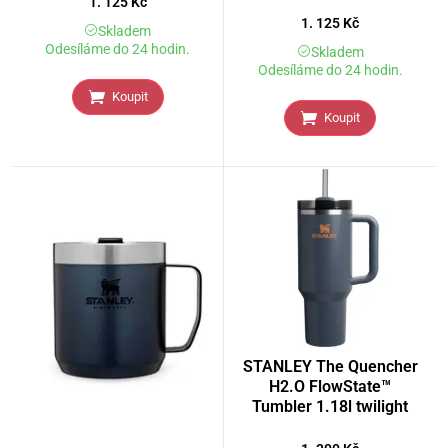
1. 125
Kč
1. 125
Kč
Skladem
Odesíláme do 24 hodin.
Skladem
Odesíláme do 24 hodin.
Koupit
Koupit
STANLEY The Quencher
H2.O FlowState™
Tumbler 1.18l twilight