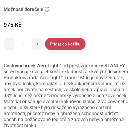
Možnosti doručení ⓘ
975
Kč
Přidat do košíku
-
+
Cestovní hrnek AeroLight™
od prestižní značky
STANLEY
se vyznačuje svou lehkostí, skladností a skvělým designem.
Produktová řada AeroLight™ Transit Mug je navržena tak,
aby byla lehká, kompaktní a bezkonkurenční volbou, ať už
hrnek používáte na cestách, ve škole nebo v práci. Jsou o
33% lehčí než běžné termohrnky vyrobené z nerezové oceli.
Materiál obsahuje dvojitou vakuovou izolaci z válcovaného
plechu, díky které bylo dosaženo výrazného snížení
hmotnosti, přičemž nebyla ohrožena schopnost udržet
obsah na požadované teplotě a zároveň nebyla omezena
životnost hrnku.