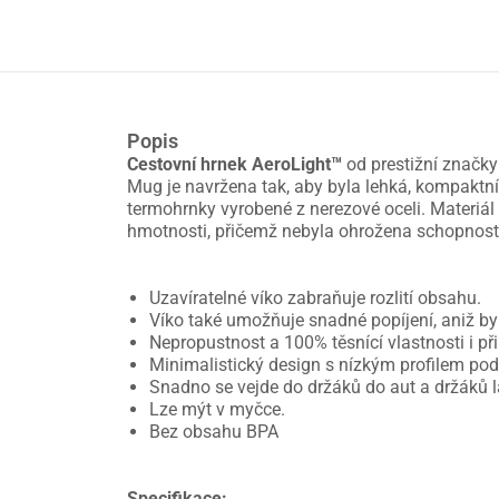
Popis
Cestovní hrnek AeroLight™
od prestižní značk
Mug je navržena tak, aby byla lehká, kompaktní
termohrnky vyrobené z nerezové oceli. Materiál
hmotnosti, přičemž nebyla ohrožena schopnost
Uzavíratelné víko zabraňuje rozlití obsahu.
Víko také umožňuje snadné popíjení, aniž by 
Nepropustnost a 100% těsnící vlastnosti i př
Minimalistický design s nízkým profilem po
Snadno se vejde do držáků do aut a držáků l
Lze mýt v myčce.
Bez obsahu BPA
Specifikace: