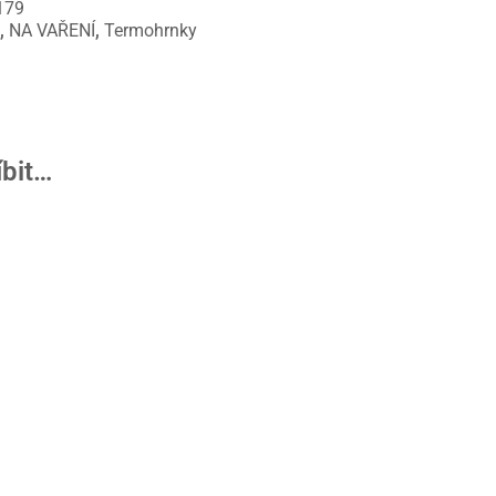
179
e
,
NA VAŘENÍ
,
Termohrnky
íbit…