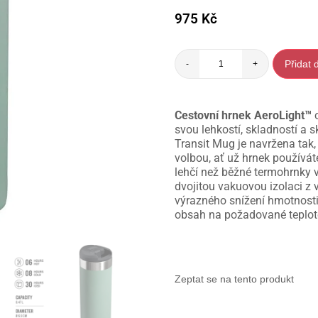
975
Kč
Přidat 
-
+
Cestovní hrnek AeroLight™
o
svou lehkostí, skladností a
Transit Mug je navržena tak
volbou, ať už hrnek používát
lehčí než běžné termohrnky v
dvojitou vakuovou izolaci z 
výrazného snížení hmotnosti
obsah na požadované teplot
Zeptat se na tento produkt