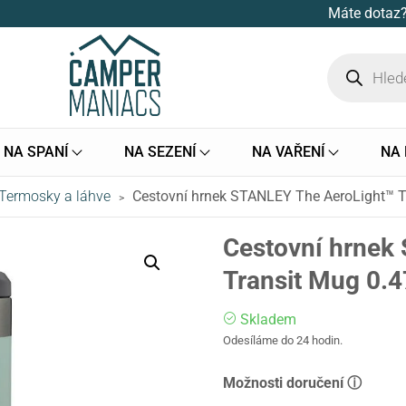
Máte dotaz?
NA SPANÍ
NA SEZENÍ
NA VAŘENÍ
NA
Termosky a láhve
Cestovní hrnek STANLEY The AeroLight™ Tr
>
Cestovní hrnek
Transit Mug 0.47
Skladem
Odesíláme do 24 hodin.
Možnosti doručení ⓘ