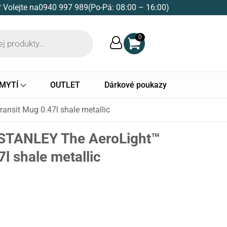
 Volejte na
0940 997 989
(Po-Pá: 08:00 – 16:00)
0
 MYTÍ
OUTLET
Dárkové poukazy
ansit Mug 0.47l shale metallic
 STANLEY The AeroLight™
l shale metallic