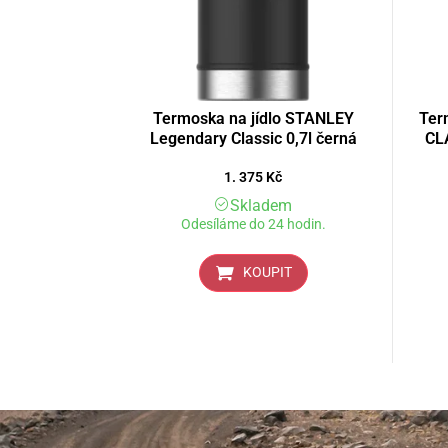
Termoska na jídlo STANLEY
Ter
Legendary Classic 0,7l černá
CLA
1. 375
Kč
Skladem
Odesíláme do 24 hodin.
KOUPIT