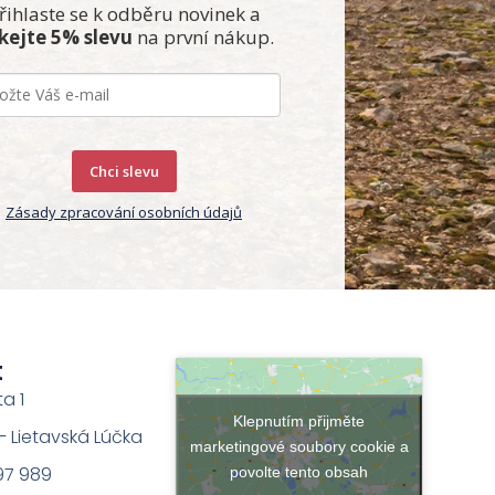
řihlaste se k odběru novinek a
skejte 5% slevu
na první nákup.
Chci slevu
Zásady zpracování osobních údajů
t
ta 1
Klepnutím přijměte
na – Lietavská Lúčka
marketingové soubory cookie a
97 989
povolte tento obsah