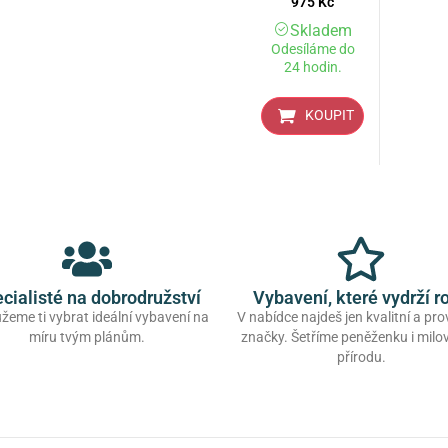
975
Kč
Skladem
Odesíláme do
24 hodin.
KOUPIT
cialisté na dobrodružství
Vybavení, které vydrží r
eme ti vybrat ideální vybavení na
V nabídce najdeš jen kvalitní a pr
míru tvým plánům.
značky. Šetříme peněženku i mil
přírodu.