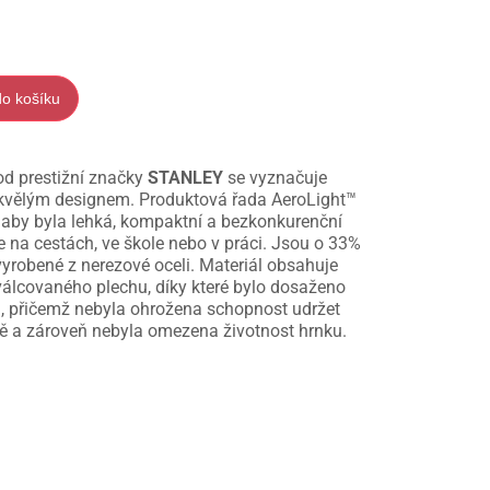
do košíku
d prestižní značky
STANLEY
se vyznačuje
 skvělým designem. Produktová řada AeroLight™
, aby byla lehká, kompaktní a bezkonkurenční
e na cestách, ve škole nebo v práci. Jsou o 33%
yrobené z nerezové oceli. Materiál obsahuje
válcovaného plechu, díky které bylo dosaženo
, přičemž nebyla ohrožena schopnost udržet
ě a zároveň nebyla omezena životnost hrnku.