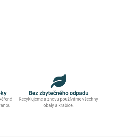
oky
Bez zbytečného odpadu
ověřené
Recyklujeme a znovu používáme všechny
ovanou
obaly a krabice.