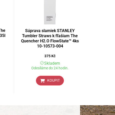
The
Súprava slamiek STANLEY
35l
Tumbler Straws k fľašiam The
Quencher H2.O FlowState™ 4ks
10-10573-004
375
Kč
Skladem
Odesíláme do 24 hodin.
KOUPIT