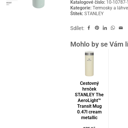
Katalogové číslo:
10-10787-
Kategorie:
Termosky a láhv
Štítek:
STANLEY
Sdílet:
Mohlo by se Vám l
Cestovný
hrnček
STANLEY The
AeroLight™
Transit Mug
0.47l cream
metallic