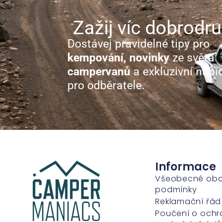
Zažij víc dobrodru
Dostávej pravidelné tipy pro
kempování, novinky
ze světa
campervanů
a exkluzivní nabí
pro odběratele.
Informace
Všeobecné ob
podmínky
Reklamační řád
Poučení o ochr