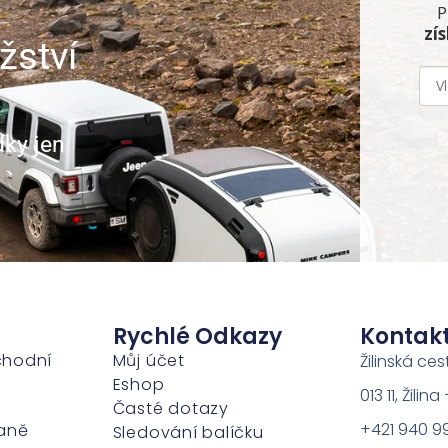
P
zí
žství
dky jen
Rychlé Odkazy
Kontak
chodní
Můj účet
Žilinská ces
Eshop
013 11, Žili
Časté dotazy
+421 940 9
aně
Sledování balíčku