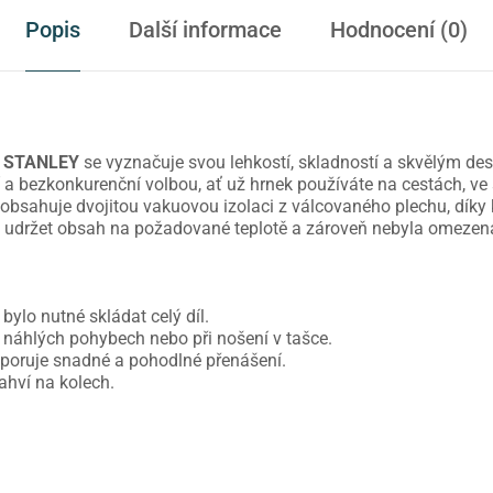
Popis
Další informace
Hodnocení (0)
y
STANLEY
se vyznačuje svou lehkostí, skladností a skvělým de
 a bezkonkurenční volbou, ať už hrnek používáte na cestách, ve 
 obsahuje dvojitou vakuovou izolaci z válcovaného plechu, díky
 udržet obsah na požadované teplotě a zároveň nebyla omezena
bylo nutné skládat celý díl.
i náhlých pohybech nebo při nošení v tašce.
dporuje snadné a pohodlné přenášení.
ahví na kolech.