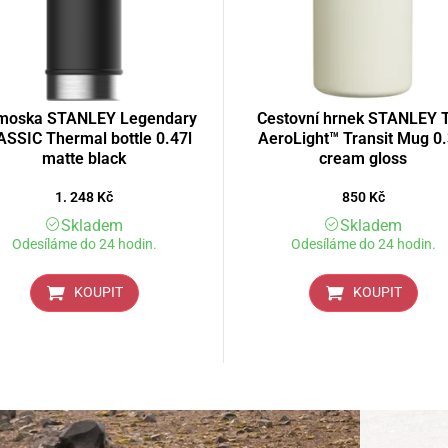
moska STANLEY Legendary
Cestovní hrnek STANLEY 
SSIC Thermal bottle 0.47l
AeroLight™ Transit Mug 0.
matte black
cream gloss
1. 248
Kč
850
Kč
Skladem
Skladem
Odesíláme do 24 hodin.
Odesíláme do 24 hodin.
KOUPIT
KOUPIT