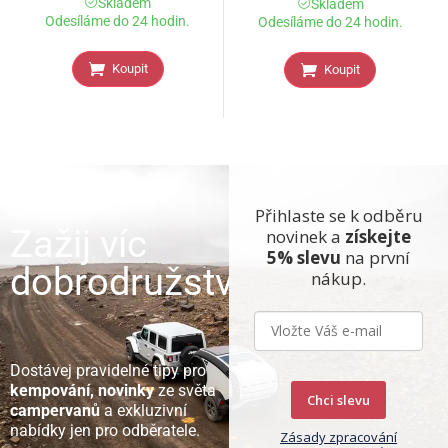
Skladem
Skladem
Odesíláme do 24 hodin.
Odesíláme do 24 hodin.
Koupit
Koupit
Přihlaste se k odběru
Zažij víc
novinek a
získejte
5% slevu
na první
dobrodružství
nákup.
Dostávej pravidelné tipy pro
kempování, novinky
ze světa
Chci slevu
campervanů
a exkluzivní
nabídky jen pro odběratele.
Zásady zpracování