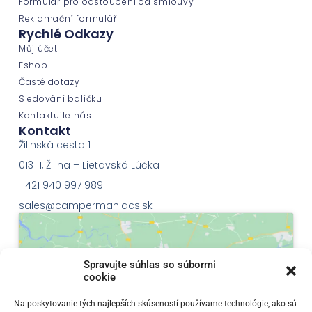
Formulář pro odstoupení od smlouvy
Reklamační formulář
Rychlé Odkazy
Můj účet
Eshop
Časté dotazy
Sledování balíčku
Kontaktujte nás
Kontakt
Žilinská cesta 1
013 11, Žilina – Lietavská Lúčka
+421 940 997 989
sales@campermaniacs.sk
Spravujte súhlas so súbormi
cookie
Klepnutím přijměte marketingové soubory
Na poskytovanie tých najlepších skúseností používame technológie, ako sú