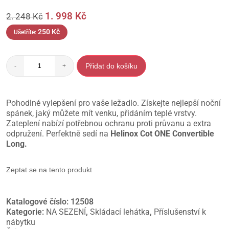
1. 998
Kč
2. 248
Kč
250
Kč
Ušetříte:
Přidat do košíku
-
+
Pohodlné vylepšení pro vaše ležadlo. Získejte nejlepší noční
spánek, jaký můžete mít venku, přidáním teplé vrstvy.
Zateplení nabízí potřebnou ochranu proti průvanu a extra
odpružení. Perfektně sedí na
Helinox Cot ONE Convertible
Long.
Zeptat se na tento produkt
Katalogové číslo:
12508
Kategorie:
NA SEZENÍ
,
Skládací lehátka
,
Příslušenství k
nábytku