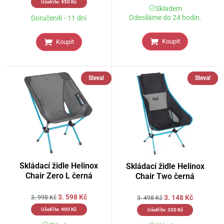
Ušetříte:
450
Kč
Skladem
Odesíláme do 24 hodin.
Doručení6 - 11 dní
Koupit
Koupit
Sleva!
Sleva!
Skládací židle Helinox
Skládací židle Helinox
Chair Zero L černá
Chair Two černá
3. 598
Kč
3. 148
Kč
3. 998
Kč
3. 498
Kč
Ušetříte:
400
Kč
Ušetříte:
350
Kč