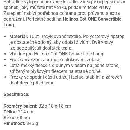
Pohodlné vylepšení pro vaše ležadlo. Získejte nejlepší noční
spánek, jaký můžete mít venku, přidáním teplé vrstvy.
Zateplení nabízí potřebnou ochranu proti průvanu a extra
odpružení. Perfektně sedí na
Helinox Cot ONE Convertible
Long.
Materiál:
100% recyklované textilie. Polyesterový ripstop
je dostatečně odolný, aby odolal živlům. Dvě vrstvy
izolace zajišťují dostatek tepla.
Vhodné pro Helinox Cot ONE Convertible Long.
Prošívaný vzor zabraňuje shlukování izolace.
Extra měkký fleece s dlouhým vlasem na jedné straně,
střiženým plyšovým fleecem na straně druhé.
Přezky ve spodní části udržují izolaci stabilní a zároveň
dostatečně přiléhavou.
Specifikace:
Rozměry balení:
32 x 18 x 18 cm
Délka:
214 cm
Šířka:
68 cm
Hmotnost:
845 g