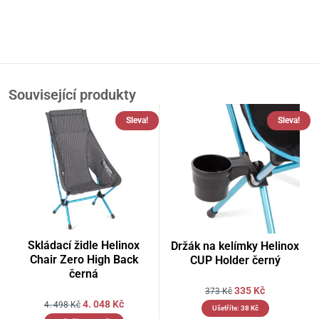
Související produkty
Sleva!
Sleva!
Skládací židle Helinox
Držák na kelímky Helinox
Chair Zero High Back
CUP Holder černý
černá
335
Kč
373
Kč
4. 048
Kč
4. 498
Kč
Ušetříte:
38
Kč