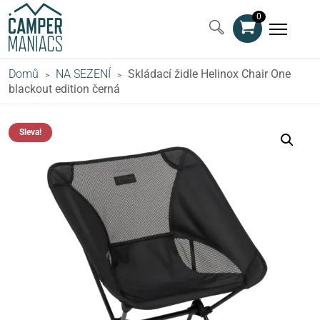
0
Domů
NA SEZENÍ
Skládací židle Helinox Chair One
>
>
blackout edition černá
Sleva!