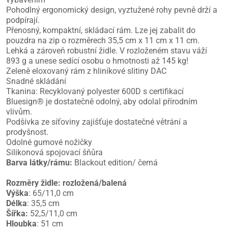
Pohodlný ergonomický design, vyztužené rohy pevně drží a
podpírají.
Přenosný, kompaktní, skládací rám. Lze jej zabalit do
pouzdra na zip o rozměrech 35,5 cm x 11 cm x 11 cm.
Lehká a zároveň robustní židle. V rozloženém stavu váží
893 g a unese sedící osobu o hmotnosti až 145 kg!
Zeleně eloxovaný rám z hliníkové slitiny DAC
Snadné skládání
Tkanina: Recyklovaný polyester 600D s certifikací
Bluesign® je dostatečně odolný, aby odolal přírodním
vlivům.
Podšívka ze síťoviny zajišťuje dostatečné větrání a
prodyšnost.
Odolné gumové nožičky
Silikonová spojovací šňůra
Barva látky/rámu:
Blackout edition/ černá
Rozměry židle: rozložená/balená
Výška
: 65/11,0 cm
Délka
: 35,5 cm
Šířka:
52,5/11,0 cm
Hloubka
: 51 cm