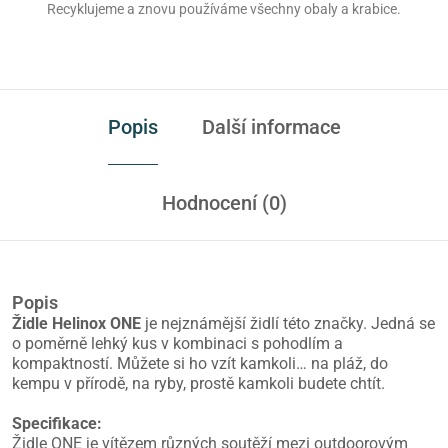
Recyklujeme a znovu používáme všechny obaly a krabice.
Popis
Další informace
Hodnocení (0)
Popis
Židle Helinox ONE
je nejznámější židlí této značky. Jedná se
o poměrně lehký kus v kombinaci s pohodlím a
kompaktností. Můžete si ho vzít kamkoli… na pláž, do
kempu v přírodě, na ryby, prostě kamkoli budete chtít.
Specifikace:
Židle ONE je vítězem různých soutěží mezi outdoorovým