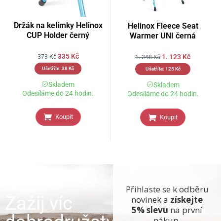
Držák na kelímky Helinox
Helinox Fleece Seat
CUP Holder černý
Warmer UNI černá
335
Kč
1. 123
Kč
373
Kč
1. 248
Kč
Ušetříte:
38
Kč
Ušetříte:
125
Kč
Skladem
Skladem
Odesíláme do 24 hodin.
Odesíláme do 24 hodin.
Koupit
Koupit
Přihlaste se k odběru
Zažij víc
novinek a
získejte
5% slevu
na první
nákup.