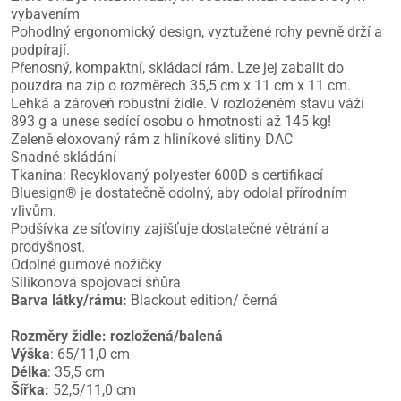
vybavením
Pohodlný ergonomický design, vyztužené rohy pevně drží a
podpírají.
Přenosný, kompaktní, skládací rám. Lze jej zabalit do
pouzdra na zip o rozměrech 35,5 cm x 11 cm x 11 cm.
Lehká a zároveň robustní židle. V rozloženém stavu váží
893 g a unese sedící osobu o hmotnosti až 145 kg!
Zeleně eloxovaný rám z hliníkové slitiny DAC
Snadné skládání
Tkanina: Recyklovaný polyester 600D s certifikací
Bluesign® je dostatečně odolný, aby odolal přírodním
vlivům.
Podšívka ze síťoviny zajišťuje dostatečné větrání a
prodyšnost.
Odolné gumové nožičky
Silikonová spojovací šňůra
Barva látky/rámu:
Blackout edition/ černá
Rozměry židle: rozložená/balená
Výška
: 65/11,0 cm
Délka
: 35,5 cm
Šířka:
52,5/11,0 cm