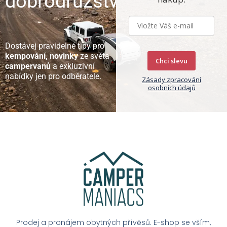
dobrodružství
Dostávej pravidelné tipy pro
kempování, novinky
ze světa
Chci slevu
campervanů
a exkluzivní
nabídky jen pro odběratele.
Zásady zpracování
osobních údajů
Prodej a pronájem obytných přívěsů. E-shop se vším,