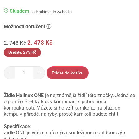
Skladem
Odesíláme do 24 hodin.
Možnosti doručení ⓘ
2. 473
Kč
2. 748
Kč
275
Kč
Ušetříte:
Přidat do košíku
-
+
Židle Helinox ONE
je nejznámější židlí této značky. Jedná se
o poměrně lehký kus v kombinaci s pohodlím a
kompaktností. Můžete si ho vzít kamkoli… na pláž, do
kempu v přírodě, na ryby, prostě kamkoli budete chtít.
Specifikace:
Židle ONE je vítězem různých soutěží mezi outdoorovým
vybavením