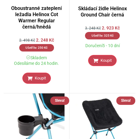
Oboustranné zateplení
Skládací židle Helinox
ležadla Helinox Cot
Ground Chair černá
Warmer Regular
černá/hnědá
2. 923
Kč
3. 248
Kč
Ušetříte:
325
Kč
2. 248
Kč
2. 498
Kč
Doručení5 - 10 dní
Ušetříte:
250
Kč
Skladem
Koupit
Odesíláme do 24 hodin.
Koupit
Sleva!
Sleva!