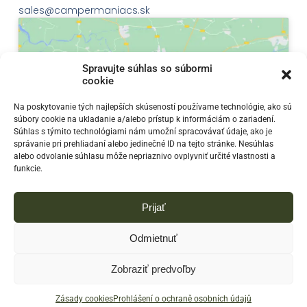
sales@campermaniacs.sk
Spravujte súhlas so súbormi
cookie
Klepnutím přijměte marketingové soubory
Na poskytovanie tých najlepších skúseností používame technológie, ako sú
súbory cookie na ukladanie a/alebo prístup k informáciám o zariadení.
cookie a povolte tento obsah
Súhlas s týmito technológiami nám umožní spracovávať údaje, ako je
správanie pri prehliadaní alebo jedinečné ID na tejto stránke. Nesúhlas
alebo odvolanie súhlasu môže nepriaznivo ovplyvniť určité vlastnosti a
funkcie.
Prijať
Odmietnuť
Zobraziť predvoľby
© 2023
Campermaniacs - Predaj a prenájom obytných
prívesov. E-shop so všetkým, čo potrebujete na kempovanie
Zásady cookies
Prohlášení o ochraně osobních údajů