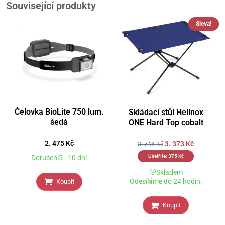
Související produkty
Sleva!
Čelovka BioLite 750 lum.
Skládací stůl Helinox
šedá
ONE Hard Top cobalt
2. 475
Kč
3. 373
Kč
3. 748
Kč
Ušetříte:
375
Kč
Doručení5 - 10 dní
Skladem
Odesíláme do 24 hodin.
Koupit
Koupit