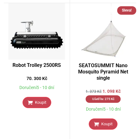
Sleva!
Robot Trolley 2500RS
SEATOSUMMIT Nano
Mosquito Pyramid Net
single
70. 300
Kč
Doručení5 - 10 dní
1. 098
Kč
1. 373
Kč
Ušetříte:
275
Kč
Koupit
Doručení5 - 10 dní
Koupit