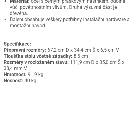
Materiál:
ocel s černým práškovým nástřikem, odolná
vůči povětrnostním vlivům. Druhá výsuvná část je
dřevěná.
Balení obsahuje veškerý potřebný instalační hardware a
montážní návod.
Specifikace:
Přepravní rozměry:
67,2 cm D x 34,4 cm Š x 6,5 cm V
Tloušťka stolu včetně západky:
8,5 cm
Rozměry v rozloženém stavu:
111,9 cm D x 35,0 cm Š x
38,4 mm V
Hmotnost:
9,19 kg
Nosnost:
40 kg