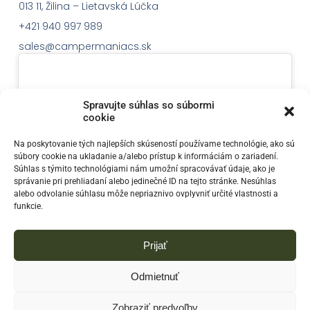
013 11, Žilina – Lietavská Lúčka
+421 940 997 989
sales@campermaniacs.sk
Spravujte súhlas so súbormi
cookie
Klepnutím přijměte marketingové soubory
Na poskytovanie tých najlepších skúseností používame technológie, ako sú
cookie a povolte tento obsah
súbory cookie na ukladanie a/alebo prístup k informáciám o zariadení.
Súhlas s týmito technológiami nám umožní spracovávať údaje, ako je
správanie pri prehliadaní alebo jedinečné ID na tejto stránke. Nesúhlas
alebo odvolanie súhlasu môže nepriaznivo ovplyvniť určité vlastnosti a
funkcie.
Prijať
Odmietnuť
© 2023
Campermaniacs - Predaj a prenájom obytných
Zobraziť predvoľby
prívesov. E-shop so všetkým, čo potrebujete na kempovanie