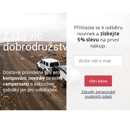
Přihlaste se k odběru
Zažij víc
novinek a
získejte
5% slevu
na první
dobrodružství
nákup.
Dostávej pravidelné tipy pro
kempování, novinky
ze světa
Chci slevu
campervanů
a exkluzivní
nabídky jen pro odběratele.
Zásady zpracování
osobních údajů