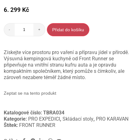
6. 299
Kč
Přidat do košíku
-
+
Získejte více prostoru pro vaření a přípravu jídel v přírodě.
Výsuvná kempingová kuchyně od Front Runner se
připevňuje na vnitřní stranu kufru auta a je opravdu
kompaktním společníkem, který pomůže s čímkoliv, ale
zároveň nezabere téměř žádné místo.
Zeptat se na tento produkt
Katalogové číslo:
TBRA034
Kategorie:
PRO EXPEDICI
,
Skládací stoly
,
PRO KARAVAN
Štítek:
FRONT RUNNER