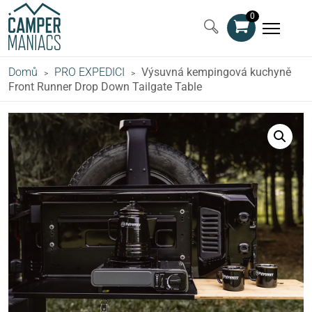
0
Domů
PRO EXPEDICI
Výsuvná kempingová kuchyně
>
>
Front Runner Drop Down Tailgate Table