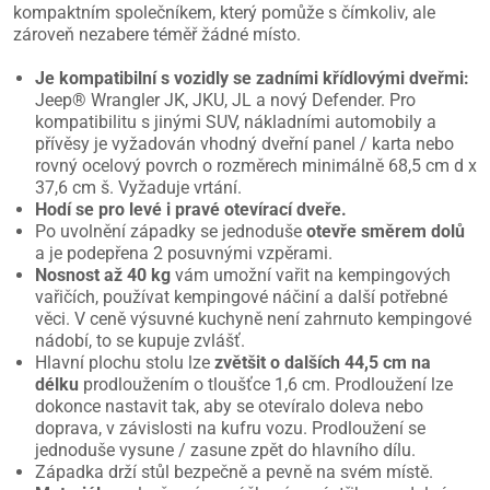
kompaktním společníkem, který pomůže s čímkoliv, ale
zároveň nezabere téměř žádné místo.
Je kompatibilní s vozidly se zadními křídlovými dveřmi:
Jeep® Wrangler JK, JKU, JL a nový Defender. Pro
kompatibilitu s jinými SUV, nákladními automobily a
přívěsy je vyžadován vhodný dveřní panel / karta nebo
rovný ocelový povrch o rozměrech minimálně 68,5 cm d x
37,6 cm š. Vyžaduje vrtání.
Hodí se pro levé i pravé otevírací dveře.
Po uvolnění západky se jednoduše
otevře směrem dolů
a je podepřena 2 posuvnými vzpěrami.
Nosnost až 40 kg
vám umožní vařit na kempingových
vařičích, používat kempingové náčiní a další potřebné
věci. V ceně výsuvné kuchyně není zahrnuto kempingové
nádobí, to se kupuje zvlášť.
Hlavní plochu stolu lze
zvětšit o dalších 44,5 cm na
délku
prodloužením o tloušťce 1,6 cm. Prodloužení lze
dokonce nastavit tak, aby se otevíralo doleva nebo
doprava, v závislosti na kufru vozu. Prodloužení se
jednoduše vysune / zasune zpět do hlavního dílu.
Západka drží stůl bezpečně a pevně na svém místě.