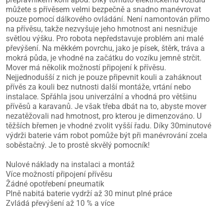
můžete s přívěsem velmi bezpečně a snadno manévrovat
pouze pomocí dálkového ovládání. Není namontován přímo
na přívěsu, takže nezvyšuje jeho hmotnost ani nesnižuje
světlou výšku. Pro robota nepředstavuje problém ani malé
převýšení. Na měkkém povrchu, jako je písek, štěrk, tráva a
mokrá půda, je vhodné na začátku do vozíku jemně strčit.
Mover má několik možností připojení k přívěsu.
Nejjednodušší z nich je pouze připevnit kouli a zaháknout
přívěs za kouli bez nutnosti další montáže, vrtání nebo
instalace. Spřáhla jsou univerzální a vhodná pro většinu
přívěsů a karavanů. Je však třeba dbát na to, abyste mover
nezatěžovali nad hmotnost, pro kterou je dimenzováno. U
těžších břemen je vhodné zvolit vyšší řadu. Díky 30minutové
výdrži baterie vám robot pomůže být při manévrování zcela
soběstačný. Je to prostě skvělý pomocník!
Nulové náklady na instalaci a montáž
Více možností připojení přívěsu
Žádné opotřebení pneumatik
Plně nabitá baterie vydrží až 30 minut plné práce
Zvládá převýšení až 10 % a více