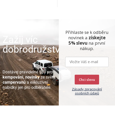
Přihlaste se k odběru
Zažij víc
novinek a
získejte
5% slevu
na první
dobrodružství
nákup.
Dostávej pravidelné tipy pro
kempování, novinky
ze světa
Chci slevu
campervanů
a exkluzivní
nabídky jen pro odběratele.
Zásady zpracování
osobních údajů