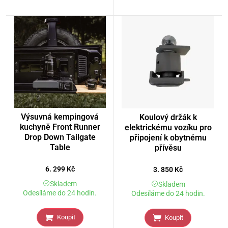
Výsuvná kempingová
Koulový držák k
kuchyně Front Runner
elektrickému vozíku pro
Drop Down Tailgate
připojení k obytnému
Table
přívěsu
6. 299
Kč
3. 850
Kč
Skladem
Skladem
Odesíláme do 24 hodin.
Odesíláme do 24 hodin.
Koupit
Koupit