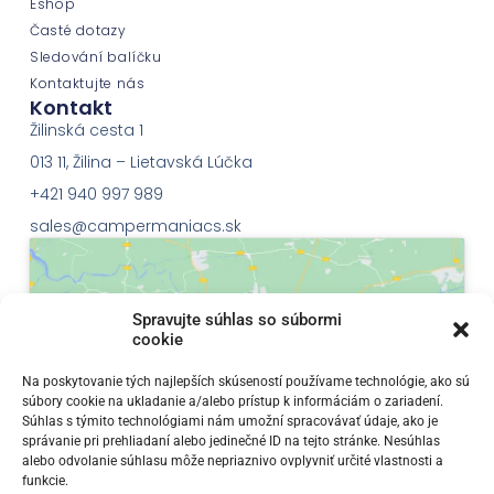
Eshop
Časté dotazy
Sledování balíčku
Kontaktujte nás
Kontakt
Žilinská cesta 1
013 11, Žilina – Lietavská Lúčka
+421 940 997 989
sales@campermaniacs.sk
Spravujte súhlas so súbormi
cookie
Klepnutím přijměte marketingové soubory
Na poskytovanie tých najlepších skúseností používame technológie, ako sú
súbory cookie na ukladanie a/alebo prístup k informáciám o zariadení.
cookie a povolte tento obsah
Súhlas s týmito technológiami nám umožní spracovávať údaje, ako je
správanie pri prehliadaní alebo jedinečné ID na tejto stránke. Nesúhlas
alebo odvolanie súhlasu môže nepriaznivo ovplyvniť určité vlastnosti a
funkcie.