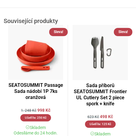
Související produkty
Sleva!
Sleva!
SEATOSUMMIT Passage
Sada příborů
Sada nádobí 1P 7ks
SEATOSUMMIT Frontier
oranžová
UL Cutlery Set 2 piece
spork + knife
998
Kč
1. 248
Kč
498
Kč
623
Kč
Ušetříte:
250
Kč
Ušetříte:
125
Kč
Skladem
Odesíláme do 24 hodin.
Skladem