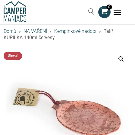
0
Domů
NA VAŘENÍ
Kempinkové nádobí
Talíř
>
>
>
KUPILKA 140ml červený
Sleva!