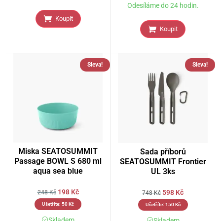
Odesíláme do 24 hodin.
Koupit
Koupit
Sleva!
Sleva!
Miska SEATOSUMMIT
Sada příborů
Passage BOWL S 680 ml
SEATOSUMMIT Frontier
aqua sea blue
UL 3ks
198
Kč
598
Kč
248
Kč
748
Kč
Ušetříte:
50
Kč
Ušetříte:
150
Kč
Skladem
Skladem