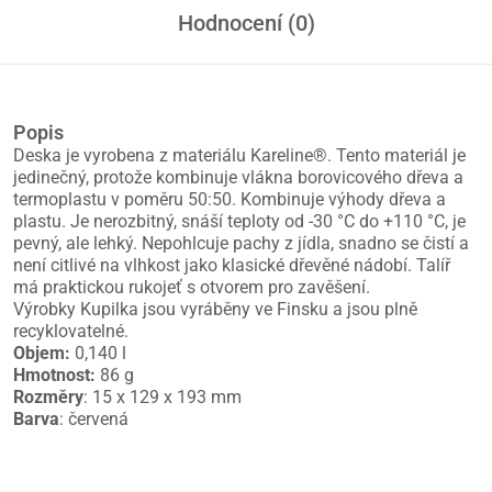
Hodnocení (0)
Popis
Deska je vyrobena z materiálu Kareline®. Tento materiál je
jedinečný, protože kombinuje vlákna borovicového dřeva a
termoplastu v poměru 50:50. Kombinuje výhody dřeva a
plastu. Je nerozbitný, snáší teploty od -30 °C do +110 °C, je
pevný, ale lehký. Nepohlcuje pachy z jídla, snadno se čistí a
není citlivé na vlhkost jako klasické dřevěné nádobí. Talíř
má praktickou rukojeť s otvorem pro zavěšení.
Výrobky Kupilka jsou vyráběny ve Finsku a jsou plně
recyklovatelné.
Objem:
0,140 l
Hmotnost:
86 g
Rozměry
: 15 x 129 x 193 mm
Barva
: červená