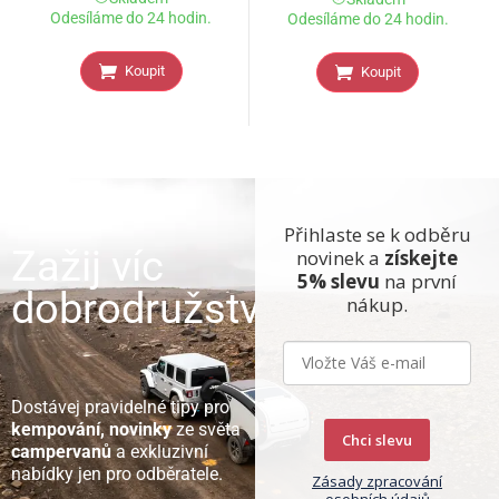
Odesíláme do 24 hodin.
Odesíláme do 24 hodin.
Koupit
Koupit
Přihlaste se k odběru
Zažij víc
novinek a
získejte
5% slevu
na první
dobrodružství
nákup.
Dostávej pravidelné tipy pro
kempování, novinky
ze světa
Chci slevu
campervanů
a exkluzivní
nabídky jen pro odběratele.
Zásady zpracování
osobních údajů