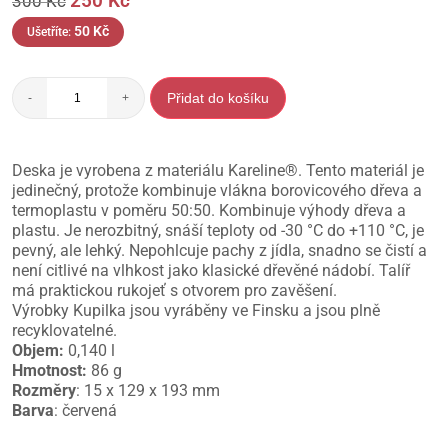
250
Kč
300
Kč
50
Kč
Ušetříte:
Přidat do košíku
-
+
Deska je vyrobena z materiálu Kareline®. Tento materiál je
jedinečný, protože kombinuje vlákna borovicového dřeva a
termoplastu v poměru 50:50. Kombinuje výhody dřeva a
plastu. Je nerozbitný, snáší teploty od -30 °C do +110 °C, je
pevný, ale lehký. Nepohlcuje pachy z jídla, snadno se čistí a
není citlivé na vlhkost jako klasické dřevěné nádobí. Talíř
má praktickou rukojeť s otvorem pro zavěšení.
Výrobky Kupilka jsou vyráběny ve Finsku a jsou plně
recyklovatelné.
Objem:
0,140 l
Hmotnost:
86 g
Rozměry
: 15 x 129 x 193 mm
Barva
: červená