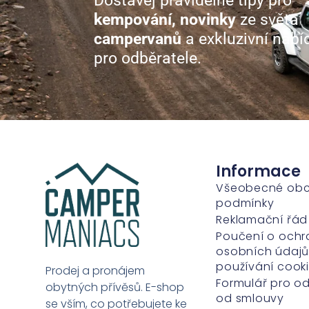
Dostávej pravidelné tipy pro
kempování, novinky
ze světa
campervanů
a exkluzivní nabí
pro odběratele.
Informace
Všeobecné ob
podmínky
Reklamační řád
Poučení o ochr
osobních údajů
používání cook
Prodej a pronájem
Formulář pro o
obytných přívěsů. E-shop
od smlouvy
se vším, co potřebujete ke