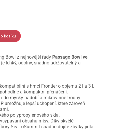
do košíku
g Bowl z nejnovější řady
Passage Bowl ve
l
je lehký, odolný, snadno udržovatelný a
mpatibilní s hrnci Frontier o objemu 2 l a 3 l,
o pohodlné a kompaktní přenášení.
i do myčky nádobí a mikrovlnné trouby.
IP
umožňuje lepší uchopení, které zároveň
nami.
hkého polypropylenového skla.
 vysypávání obsahu mísy. Díky skvělé
příbory SeaToSummit snadno dojíte zbytky jídla