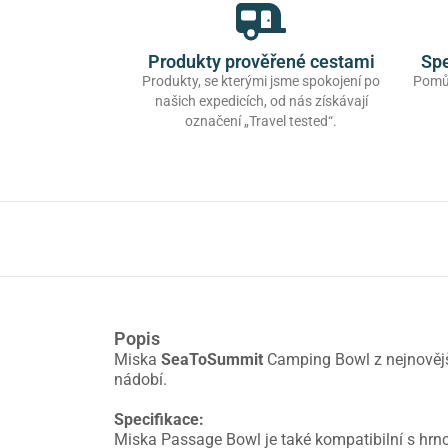
Produkty prověřené cestami
Spe
Produkty, se kterými jsme spokojení po
Pomůž
našich expedicích, od nás získávají
označení „Travel tested“.
Popis
Miska
SeaToSummit
Camping Bowl z nejnověj
nádobí.
Specifikace:
Miska Passage Bowl je také kompatibilní s hrnci