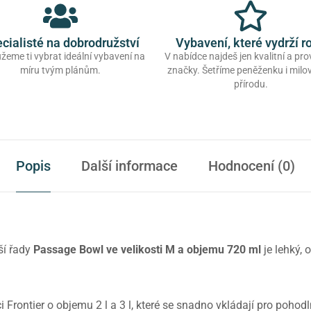
cialisté na dobrodružství
Vybavení, které vydrží r
eme ti vybrat ideální vybavení na
V nabídce najdeš jen kvalitní a pr
míru tvým plánům.
značky. Šetříme peněženku i mil
přírodu.
Popis
Další informace
Hodnocení (0)
ší řady
Passage Bowl ve velikosti M a objemu 720 ml
je lehký,
 Frontier o objemu 2 l a 3 l, které se snadno vkládají pro poho