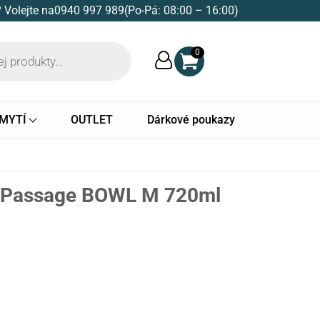
 Volejte na
0940 997 989
(Po-Pá: 08:00 – 16:00)
0
 MYTÍ
OUTLET
Dárkové poukazy
Passage BOWL M 720ml