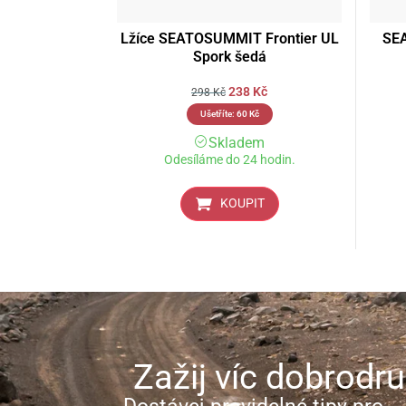
Lžíce SEATOSUMMIT Frontier UL
SE
Spork šedá
238
Kč
298
Kč
Ušetříte:
60
Kč
Skladem
Odesíláme do 24 hodin.
KOUPIT
Zažij víc dobrodru