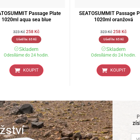
ATOSUMMIT Passage Plate
SEATOSUMMIT Passage Pl
1020ml aqua sea blue
1020ml oranžová
258
Kč
258
Kč
323
Kč
323
Kč
Ušetříte:
65
Kč
Ušetříte:
65
Kč
Skladem
Skladem
Odesíláme do 24 hodin.
Odesíláme do 24 hodin.
KOUPIT
KOUPIT
P
zí
žství