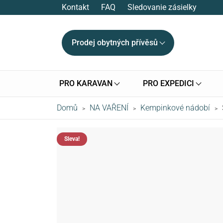
Kontakt
FAQ
Sledovanie zásielky
Prodej obytných přívěsů
PRO KARAVAN
PRO EXPEDICI
Domů
NA VAŘENÍ
Kempinkové nádobí
>
>
>
Sleva!