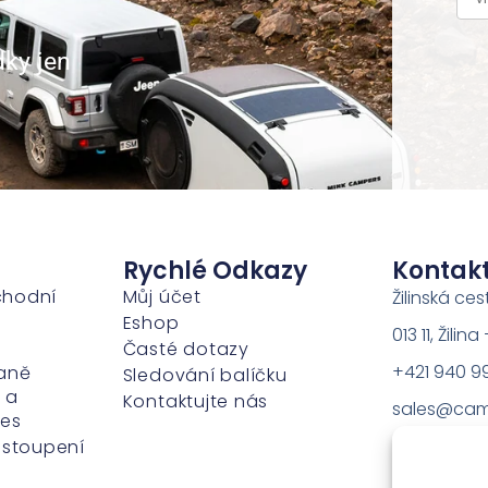
dky jen
Rychlé Odkazy
Kontak
chodní
Můj účet
Žilinská ces
Eshop
013 11, Žili
Časté dotazy
+421 940 9
aně
Sledování balíčku
 a
Kontaktujte nás
sales@cam
ies
dstoupení