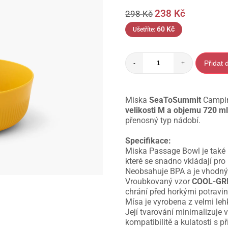
238
Kč
298
Kč
60
Kč
Ušetříte:
Přidat 
-
+
Miska
SeaToSummit
Campin
velikosti M a objemu 720 m
přenosný typ nádobí.
Specifikace:
Miska Passage Bowl je také ko
které se snadno vkládají pr
Neobsahuje BPA a je vhodný 
Vroubkovaný vzor
COOL-GR
chrání před horkými potravi
Mísa je vyrobena z velmi le
Její tvarování minimalizuje
kompatibilitě a kulatosti s 