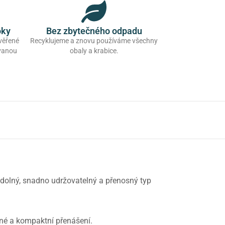
oky
Bez zbytečného odpadu
ověřené
Recyklujeme a znovu používáme všechny
ovanou
obaly a krabice.
 odolný, snadno udržovatelný a přenosný typ
dlné a kompaktní přenášení.