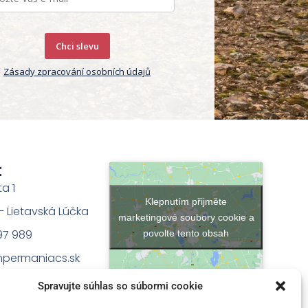
Chci slevu
Zásady zpracování osobních údajů
t
ta 1
Klepnutím přijměte
na – Lietavská Lúčka
marketingové soubory cookie a
97 989
povolte tento obsah
permaniacs.sk
Spravujte súhlas so súbormi cookie