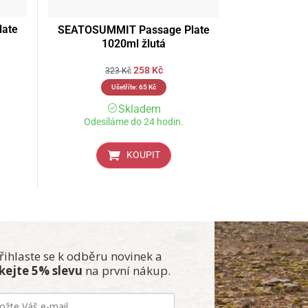
ate
SEATOSUMMIT Passage Plate
1020ml žlutá
258
Kč
323
Kč
Ušetříte:
65
Kč
Skladem
Odesíláme do 24 hodin.
KOUPIT
řihlaste se k odběru novinek a
skejte 5% slevu
na první nákup.