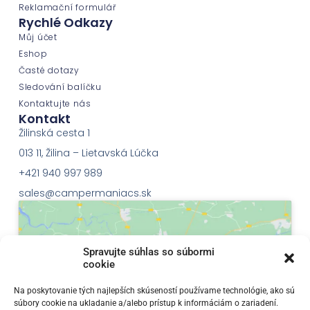
Reklamační formulář
Rychlé Odkazy
Můj účet
Eshop
Časté dotazy
Sledování balíčku
Kontaktujte nás
Kontakt
Žilinská cesta 1
013 11, Žilina – Lietavská Lúčka
+421 940 997 989
sales@campermaniacs.sk
Spravujte súhlas so súbormi
cookie
Klepnutím přijměte marketingové soubory
Na poskytovanie tých najlepších skúseností používame technológie, ako sú
súbory cookie na ukladanie a/alebo prístup k informáciám o zariadení.
cookie a povolte tento obsah