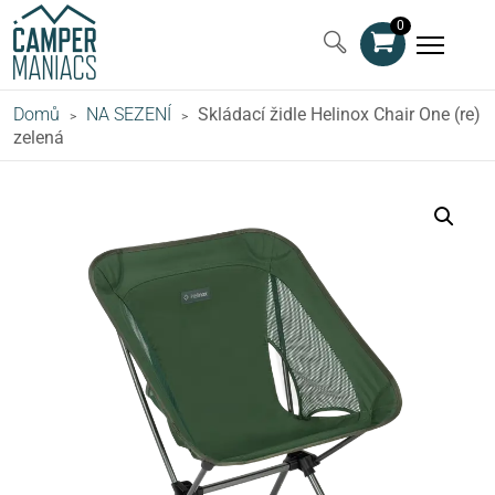
0
Domů
NA SEZENÍ
Skládací židle Helinox Chair One (re)
>
>
zelená