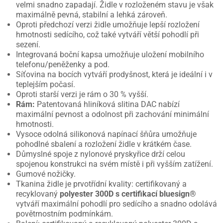
velmi snadno zapadají. Židle v rozloženém stavu je však
maximálně pevná, stabilní a lehká zároveň.
Oproti předchozí verzi židle umožňuje lepší rozložení
hmotnosti sedícího, což také vytváří větší pohodlí při
sezení.
Integrovaná boční kapsa umožňuje uložení mobilního
telefonu/peněženky a pod.
Síťovina na bocích vytváří prodyšnost, která je ideální i v
teplejším počasí.
Oproti starší verzi je rám o 30 % vyšší.
Rám:
Patentovaná hliníková slitina DAC nabízí
maximální pevnost a odolnost při zachování minimální
hmotnosti.
Vysoce odolná silikonová napínací šňůra umožňuje
pohodlné sbalení a rozložení židle v krátkém čase.
Důmyslné spoje z nylonové pryskyřice drží celou
spojenou konstrukci na svém místě i při vyšším zatížení.
Gumové nožičky.
Tkanina židle je prvotřídní kvality: certifikovaný a
recyklovaný
polyester 300D s certifikací bluesign®
vytváří maximální pohodlí pro sedícího a snadno odolává
povětrnostním podmínkám.