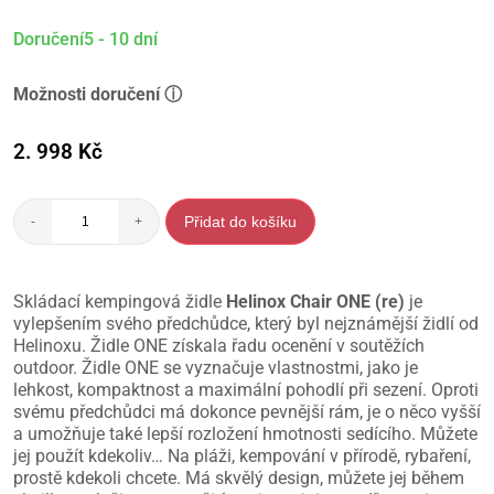
Doručení5 - 10 dní
Možnosti doručení ⓘ
2. 998
Kč
Přidat do košíku
-
+
Skládací kempingová židle
Helinox Chair ONE (re)
je
vylepšením svého předchůdce, který byl nejznámější židlí od
Helinoxu. Židle ONE získala řadu ocenění v soutěžích
outdoor. Židle ONE se vyznačuje vlastnostmi, jako je
lehkost, kompaktnost a maximální pohodlí při sezení. Oproti
svému předchůdci má dokonce pevnější rám, je o něco vyšší
a umožňuje také lepší rozložení hmotnosti sedícího. Můžete
jej použít kdekoliv… Na pláži, kempování v přírodě, rybaření,
prostě kdekoli chcete. Má skvělý design, můžete jej během