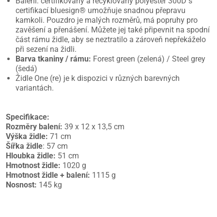
Balení: certifikovaný a recyklovaný polyester 300D s
certifikací bluesign® umožňuje snadnou přepravu
kamkoli. Pouzdro je malých rozměrů, má popruhy pro
zavěšení a přenášení. Můžete jej také připevnit na spodní
část rámu židle, aby se neztratilo a zároveň nepřekáželo
při sezení na židli.
Barva tkaniny / rámu:
Forest green (zelená) / Steel grey
(šedá)
Židle One (re) je k dispozici v různých barevných
variantách.
Specifikace:
Rozměry balení:
39 x 12 x 13,5 cm
Výška židle:
71 cm
Šířka židle
: 57 cm
Hloubka židle:
51 cm
Hmotnost židle:
1020 g
Hmotnost židle + balení:
1115 g
Nosnost:
145 kg