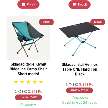
Koupit
Koupit
Sleva!
Sleva!
Skládací židle Klymit
Skládací stůl Helinox
Ridgeline Camp Chair
Table ONE Hard Top
Short modrá
Black
★
★
★
★
★
3. 373
Kč
3. 748
Kč
Ušetříte:
375
Kč
2. 248
Kč
2. 498
Kč
Ušetříte:
250
Kč
Skladem
Odesíláme do 24 hodin.
Skladem