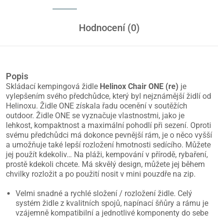
Hodnocení (0)
Popis
Skládací kempingová židle
Helinox Chair ONE (re)
je
vylepšením svého předchůdce, který byl nejznámější židlí od
Helinoxu. Židle ONE získala řadu ocenění v soutěžích
outdoor. Židle ONE se vyznačuje vlastnostmi, jako je
lehkost, kompaktnost a maximální pohodlí při sezení. Oproti
svému předchůdci má dokonce pevnější rám, je o něco vyšší
a umožňuje také lepší rozložení hmotnosti sedícího. Můžete
jej použít kdekoliv… Na pláži, kempování v přírodě, rybaření,
prostě kdekoli chcete. Má skvělý design, můžete jej během
chvilky rozložit a po použití nosit v mini pouzdře na zip.
Velmi snadné a rychlé složení / rozložení židle. Celý
systém židle z kvalitních spojů, napínací šňůry a rámu je
vzájemně kompatibilní a jednotlivé komponenty do sebe