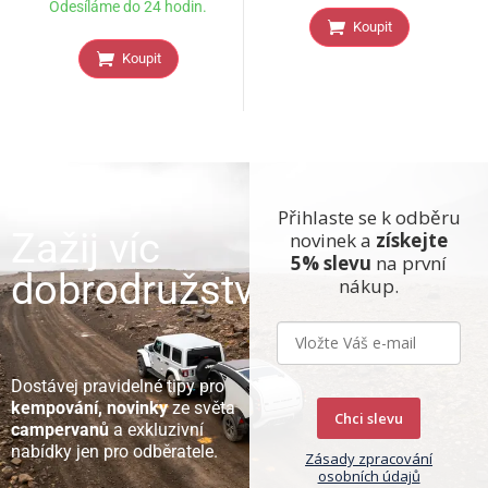
Odesíláme do 24 hodin.
Koupit
Koupit
Přihlaste se k odběru
Zažij víc
novinek a
získejte
5% slevu
na první
dobrodružství
nákup.
Dostávej pravidelné tipy pro
kempování, novinky
ze světa
Chci slevu
campervanů
a exkluzivní
nabídky jen pro odběratele.
Zásady zpracování
osobních údajů