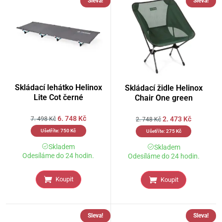
Sleva!
Sleva!
Skládací lehátko Helinox
Skládací židle Helinox
Lite Cot černé
Chair One green
6. 748
Kč
2. 473
Kč
7. 498
Kč
2. 748
Kč
Ušetříte:
750
Kč
Ušetříte:
275
Kč
Skladem
Skladem
Odesíláme do 24 hodin.
Odesíláme do 24 hodin.
Koupit
Koupit
Sleva!
Sleva!