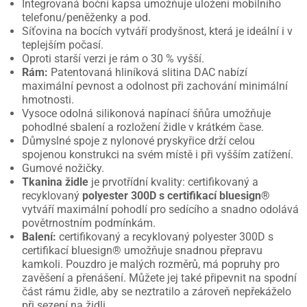
Integrovaná boční kapsa umožňuje uložení mobilního
telefonu/peněženky a pod.
Síťovina na bocích vytváří prodyšnost, která je ideální i v
teplejším počasí.
Oproti starší verzi je rám o 30 % vyšší.
Rám:
Patentovaná hliníková slitina DAC nabízí
maximální pevnost a odolnost při zachování minimální
hmotnosti.
Vysoce odolná silikonová napínací šňůra umožňuje
pohodlné sbalení a rozložení židle v krátkém čase.
Důmyslné spoje z nylonové pryskyřice drží celou
spojenou konstrukci na svém místě i při vyšším zatížení.
Gumové nožičky.
Tkanina židle
je prvotřídní kvality: certifikovaný a
recyklovaný
polyester 300D s certifikací bluesign®
vytváří maximální pohodlí pro sedícího a snadno odolává
povětrnostním podmínkám.
Balení:
certifikovaný a recyklovaný polyester 300D s
certifikací bluesign® umožňuje snadnou přepravu
kamkoli. Pouzdro je malých rozměrů, má popruhy pro
zavěšení a přenášení. Můžete jej také připevnit na spodní
část rámu židle, aby se neztratilo a zároveň nepřekáželo
při sezení na židli.