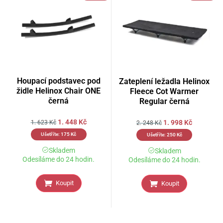
Houpací podstavec pod
Zateplení ležadla Helinox
židle Helinox Chair ONE
Fleece Cot Warmer
černá
Regular černá
1. 448
Kč
1. 998
Kč
1. 623
Kč
2. 248
Kč
Ušetříte:
175
Kč
Ušetříte:
250
Kč
Skladem
Skladem
Odesíláme do 24 hodin.
Odesíláme do 24 hodin.
Koupit
Koupit