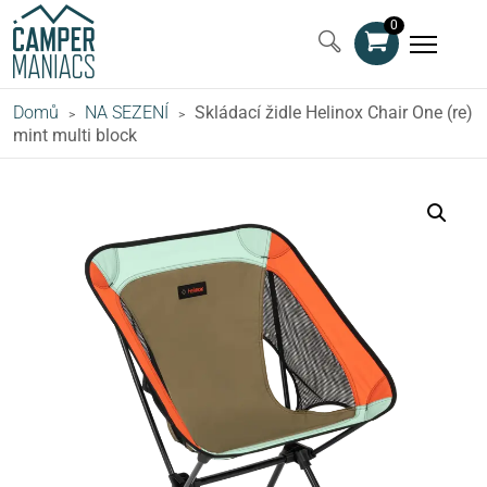
0
Domů
NA SEZENÍ
Skládací židle Helinox Chair One (re)
>
>
mint multi block