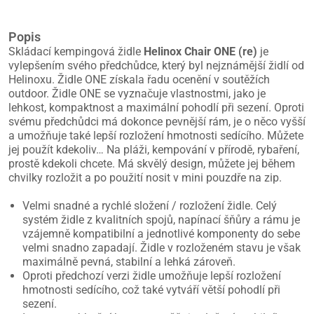
Popis
Skládací kempingová židle
Helinox Chair ONE (re)
je
vylepšením svého předchůdce, který byl nejznámější židlí od
Helinoxu. Židle ONE získala řadu ocenění v soutěžích
outdoor. Židle ONE se vyznačuje vlastnostmi, jako je
lehkost, kompaktnost a maximální pohodlí při sezení. Oproti
svému předchůdci má dokonce pevnější rám, je o něco vyšší
a umožňuje také lepší rozložení hmotnosti sedícího. Můžete
jej použít kdekoliv… Na pláži, kempování v přírodě, rybaření,
prostě kdekoli chcete. Má skvělý design, můžete jej během
chvilky rozložit a po použití nosit v mini pouzdře na zip.
Velmi snadné a rychlé složení / rozložení židle. Celý
systém židle z kvalitních spojů, napínací šňůry a rámu je
vzájemně kompatibilní a jednotlivé komponenty do sebe
velmi snadno zapadají. Židle v rozloženém stavu je však
maximálně pevná, stabilní a lehká zároveň.
Oproti předchozí verzi židle umožňuje lepší rozložení
hmotnosti sedícího, což také vytváří větší pohodlí při
sezení.