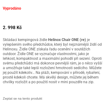
Vyprodáno
2. 998
Kč
Skládací kempingová židle
Helinox Chair ONE (re)
je
vylepšením svého předchůdce, který byl nejznámější židlí od
Helinoxu. Židle ONE získala řadu ocenění v soutěžích
outdoor. Židle ONE se vyznačuje vlastnostmi, jako je
lehkost, kompaktnost a maximální pohodlí při sezení. Oproti
svému předchůdci má dokonce pevnější rám, je o něco vyšší
a umožňuje také lepší rozložení hmotnosti sedícího. Můžete
jej použít kdekoliv… Na pláži, kempování v přírodě, rybaření,
prostě kdekoli chcete. Má skvělý design, můžete jej během
chvilky rozložit a po použití nosit v mini pouzdře na zip.
Zeptat se na tento produkt