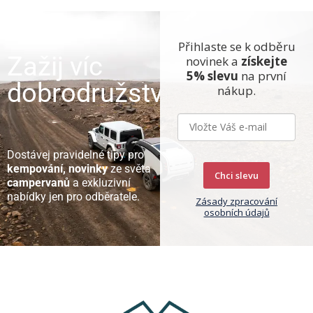
Přihlaste se k odběru
Zažij víc
novinek a
získejte
5% slevu
na první
dobrodružství
nákup.
Dostávej pravidelné tipy pro
kempování, novinky
ze světa
Chci slevu
campervanů
a exkluzivní
nabídky jen pro odběratele.
Zásady zpracování
osobních údajů