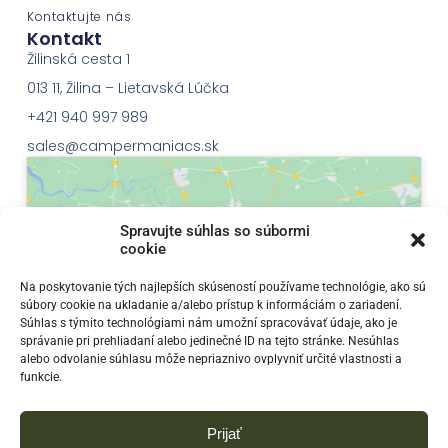
Kontaktujte nás
Kontakt
Žilinská cesta 1
013 11, Žilina – Lietavská Lúčka
+421 940 997 989
sales@campermaniacs.sk
Spravujte súhlas so súbormi
cookie
Klepnutím přijměte marketingové soubory
Na poskytovanie tých najlepších skúseností používame technológie, ako sú
súbory cookie na ukladanie a/alebo prístup k informáciám o zariadení.
cookie a povolte tento obsah
Súhlas s týmito technológiami nám umožní spracovávať údaje, ako je
správanie pri prehliadaní alebo jedinečné ID na tejto stránke. Nesúhlas
alebo odvolanie súhlasu môže nepriaznivo ovplyvniť určité vlastnosti a
funkcie.
Prijať