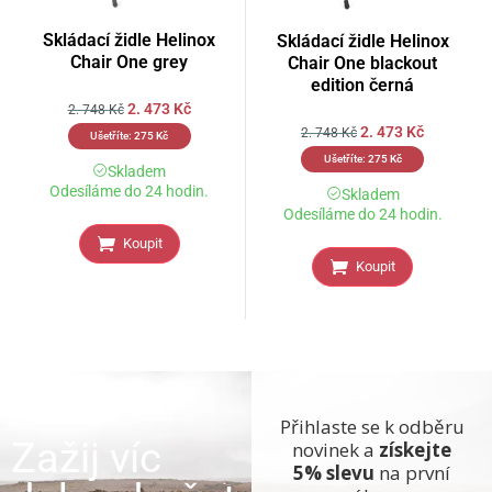
Skládací židle Helinox
Skládací židle Helinox
Chair One grey
Chair One blackout
edition černá
2. 473
Kč
2. 748
Kč
2. 473
Kč
2. 748
Kč
Ušetříte:
275
Kč
Ušetříte:
275
Kč
Skladem
Odesíláme do 24 hodin.
Skladem
Odesíláme do 24 hodin.
Koupit
Koupit
Přihlaste se k odběru
Zažij víc
novinek a
získejte
5% slevu
na první