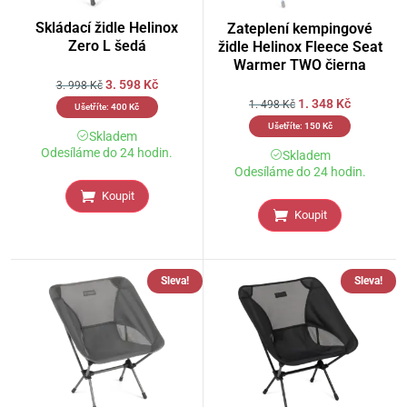
Skládací židle Helinox
Zateplení kempingové
Zero L šedá
židle Helinox Fleece Seat
Warmer TWO čierna
3. 598
Kč
3. 998
Kč
1. 348
Kč
1. 498
Kč
Ušetříte:
400
Kč
Ušetříte:
150
Kč
Skladem
Odesíláme do 24 hodin.
Skladem
Odesíláme do 24 hodin.
Koupit
Koupit
Sleva!
Sleva!