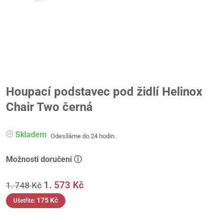
Houpací podstavec pod židlí Helinox
Chair Two černá
Skladem
Odesíláme do 24 hodin.
Možnosti doručení ⓘ
1. 573
Kč
1. 748
Kč
175
Kč
Ušetříte: