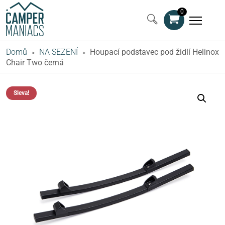
0
Domů
NA SEZENÍ
Houpací podstavec pod židlí Helinox
>
>
Chair Two černá
Sleva!