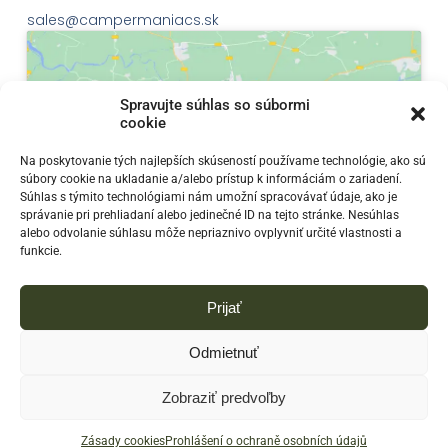
sales@campermaniacs.sk
Spravujte súhlas so súbormi
cookie
Klepnutím přijměte marketingové soubory
Na poskytovanie tých najlepších skúseností používame technológie, ako sú
súbory cookie na ukladanie a/alebo prístup k informáciám o zariadení.
cookie a povolte tento obsah
Súhlas s týmito technológiami nám umožní spracovávať údaje, ako je
správanie pri prehliadaní alebo jedinečné ID na tejto stránke. Nesúhlas
alebo odvolanie súhlasu môže nepriaznivo ovplyvniť určité vlastnosti a
funkcie.
Prijať
Odmietnuť
Zobraziť predvoľby
© 2023
Campermaniacs - Predaj a prenájom obytných
prívesov. E-shop so všetkým, čo potrebujete na kempovanie
Zásady cookies
Prohlášení o ochraně osobních údajů