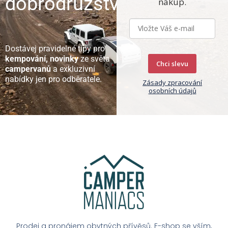
dobrodružství
nákup.
Dostávej pravidelné tipy pro
kempování, novinky
ze světa
Chci slevu
campervanů
a exkluzivní
nabídky jen pro odběratele.
Zásady zpracování
osobních údajů
Prodej a pronájem obytných přívěsů. E-shop se vším,