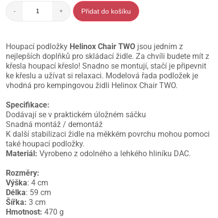
Přidat do košíku
-
+
Houpací podložky
Helinox Chair TWO
jsou jedním z
nejlepších doplňků pro skládací židle. Za chvíli budete mít z
křesla houpací křeslo! Snadno se montují, stačí je připevnit
ke křeslu a užívat si relaxaci. Modelová řada podložek je
vhodná pro kempingovou židli Helinox Chair TWO.
Specifikace:
Dodávají se v praktickém úložném sáčku
Snadná montáž / demontáž
K další stabilizaci židle na měkkém povrchu mohou pomoci
také houpací podložky.
Materiál:
Vyrobeno z odolného a lehkého hliníku DAC.
Rozměry:
Výška
: 4 cm
Délka
: 59 cm
Šířka:
3 cm
Hmotnost:
470 g