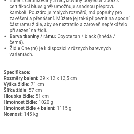
Balení: certifikovaný a recyklovaný polyester 300D s
certifikací bluesign® umožňuje snadnou přepravu
kamkoli. Pouzdro je malých rozměrů, má popruhy pro
zavěšení a přenášení. Můžete jej také připevnit na spodní
část rámu židle, aby se neztratilo a zároveň nepřekáželo
při sezení na židli.
Barva tkaniny / rámu:
Coyote tan / black (hnědá /
černá).
Židle One (re) je k dispozici v různých barevných
variantách.
Specifikace:
Rozměry balení:
39 x 12 x 13,5 cm
Výška židle:
71 cm
Šířka židle
: 57 cm
Hloubka židle:
51 cm
Hmotnost židle:
1020 g
Hmotnost židle + balení:
1115 g
Nosnost:
145 kg