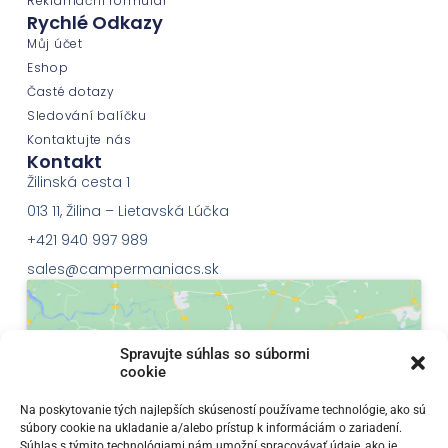
Reklamační formulář
Rychlé Odkazy
Můj účet
Eshop
Časté dotazy
Sledování balíčku
Kontaktujte nás
Kontakt
Žilinská cesta 1
013 11, Žilina – Lietavská Lúčka
+421 940 997 989
sales@campermaniacs.sk
Spravujte súhlas so súbormi
cookie
Klepnutím přijměte marketingové soubory
Na poskytovanie tých najlepších skúseností používame technológie, ako sú
súbory cookie na ukladanie a/alebo prístup k informáciám o zariadení.
cookie a povolte tento obsah
Súhlas s týmito technológiami nám umožní spracovávať údaje, ako je