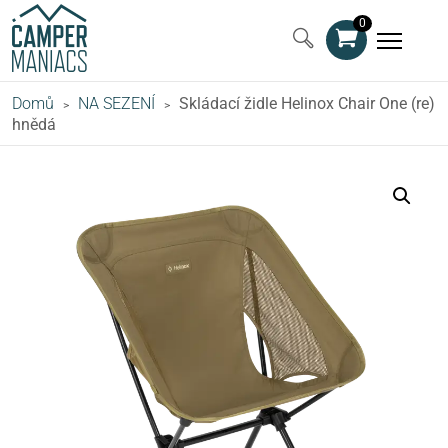
0
Domů
NA SEZENÍ
Skládací židle Helinox Chair One (re)
>
>
hnědá