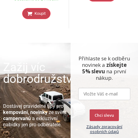
Koupit
Přihlaste se k odběru
Zažij víc
novinek a
získejte
5% slevu
na první
dobrodružství
nákup.
Dostávej pravidelné tipy pro
kempování, novinky
ze světa
Chci slevu
campervanů
a exkluzivní
nabídky jen pro odběratele.
Zásady zpracování
osobních údajů