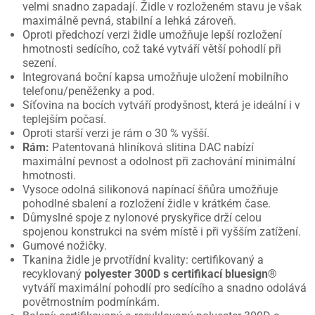
velmi snadno zapadají. Židle v rozloženém stavu je však
maximálně pevná, stabilní a lehká zároveň.
Oproti předchozí verzi židle umožňuje lepší rozložení
hmotnosti sedícího, což také vytváří větší pohodlí při
sezení.
Integrovaná boční kapsa umožňuje uložení mobilního
telefonu/peněženky a pod.
Síťovina na bocích vytváří prodyšnost, která je ideální i v
teplejším počasí.
Oproti starší verzi je rám o 30 % vyšší.
Rám:
Patentovaná hliníková slitina DAC nabízí
maximální pevnost a odolnost při zachování minimální
hmotnosti.
Vysoce odolná silikonová napínací šňůra umožňuje
pohodlné sbalení a rozložení židle v krátkém čase.
Důmyslné spoje z nylonové pryskyřice drží celou
spojenou konstrukci na svém místě i při vyšším zatížení.
Gumové nožičky.
Tkanina židle je prvotřídní kvality: certifikovaný a
recyklovaný
polyester 300D s certifikací bluesign®
vytváří maximální pohodlí pro sedícího a snadno odolává
povětrnostním podmínkám.