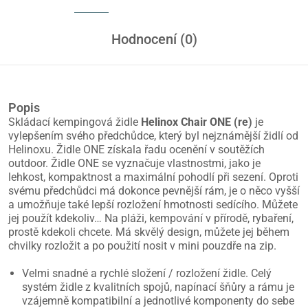
Hodnocení (0)
Popis
Skládací kempingová židle
Helinox Chair ONE (re)
je
vylepšením svého předchůdce, který byl nejznámější židlí od
Helinoxu. Židle ONE získala řadu ocenění v soutěžích
outdoor. Židle ONE se vyznačuje vlastnostmi, jako je
lehkost, kompaktnost a maximální pohodlí při sezení. Oproti
svému předchůdci má dokonce pevnější rám, je o něco vyšší
a umožňuje také lepší rozložení hmotnosti sedícího. Můžete
jej použít kdekoliv… Na pláži, kempování v přírodě, rybaření,
prostě kdekoli chcete. Má skvělý design, můžete jej během
chvilky rozložit a po použití nosit v mini pouzdře na zip.
Velmi snadné a rychlé složení / rozložení židle. Celý
systém židle z kvalitních spojů, napínací šňůry a rámu je
vzájemně kompatibilní a jednotlivé komponenty do sebe