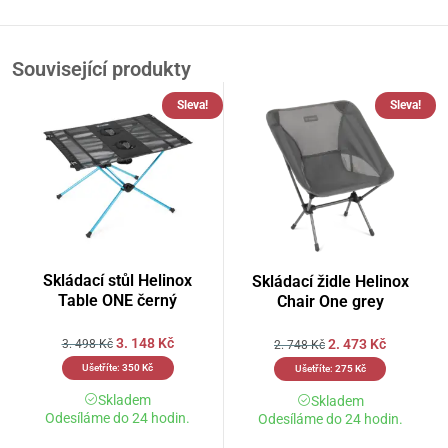
Související produkty
Sleva!
Sleva!
Skládací stůl Helinox
Skládací židle Helinox
Table ONE černý
Chair One grey
3. 148
Kč
2. 473
Kč
3. 498
Kč
2. 748
Kč
Ušetříte:
350
Kč
Ušetříte:
275
Kč
Skladem
Skladem
Odesíláme do 24 hodin.
Odesíláme do 24 hodin.