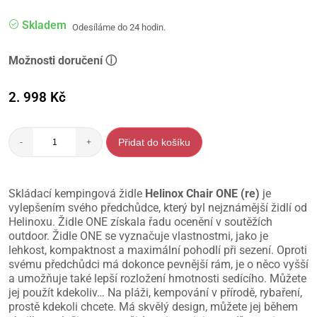
Skladem
Odesíláme do 24 hodin.
Možnosti doručení ⓘ
2. 998
Kč
Přidat do košíku
-
+
Skládací kempingová židle
Helinox Chair ONE (re)
je
vylepšením svého předchůdce, který byl nejznámější židlí od
Helinoxu. Židle ONE získala řadu ocenění v soutěžích
outdoor. Židle ONE se vyznačuje vlastnostmi, jako je
lehkost, kompaktnost a maximální pohodlí při sezení. Oproti
svému předchůdci má dokonce pevnější rám, je o něco vyšší
a umožňuje také lepší rozložení hmotnosti sedícího. Můžete
jej použít kdekoliv… Na pláži, kempování v přírodě, rybaření,
prostě kdekoli chcete. Má skvělý design, můžete jej během