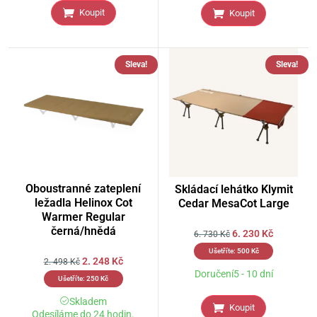
Koupit
Koupit
Sleva!
Sleva!
Oboustranné zateplení
Skládací lehátko Klymit
ležadla Helinox Cot
Cedar MesaCot Large
Warmer Regular
černá/hnědá
6. 230
Kč
6. 730
Kč
Ušetříte:
500
Kč
2. 248
Kč
2. 498
Kč
Doručení5 - 10 dní
Ušetříte:
250
Kč
Skladem
Koupit
Odesíláme do 24 hodin.