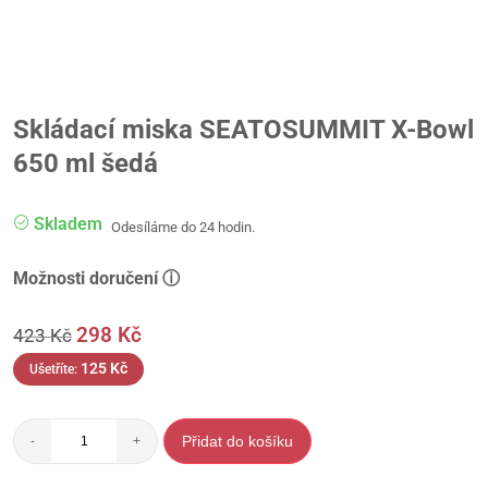
Skládací miska SEATOSUMMIT X-Bowl
650 ml šedá
Skladem
Odesíláme do 24 hodin.
Možnosti doručení ⓘ
298
Kč
423
Kč
125
Kč
Ušetříte:
Přidat do košíku
-
+