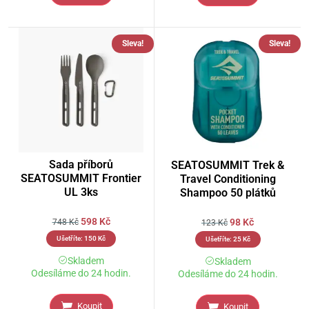
Sleva!
Sleva!
Sada příborů
SEATOSUMMIT Trek &
SEATOSUMMIT Frontier
Travel Conditioning
UL 3ks
Shampoo 50 plátků
598
Kč
98
Kč
748
Kč
123
Kč
Ušetříte:
150
Kč
Ušetříte:
25
Kč
Skladem
Skladem
Odesíláme do 24 hodin.
Odesíláme do 24 hodin.
Koupit
Koupit