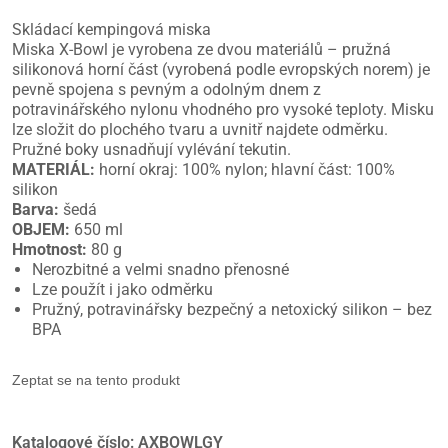
Skládací kempingová miska
Miska X-Bowl je vyrobena ze dvou materiálů – pružná
silikonová horní část (vyrobená podle evropských norem) je
pevně spojena s pevným a odolným dnem z
potravinářského nylonu vhodného pro vysoké teploty. Misku
lze složit do plochého tvaru a uvnitř najdete odměrku.
Pružné boky usnadňují vylévání tekutin.
MATERIÁL:
horní okraj: 100% nylon; hlavní část: 100%
silikon
Barva:
šedá
OBJEM:
650 ml
Hmotnost:
80 g
Nerozbitné a velmi snadno přenosné
Lze použít i jako odměrku
Pružný, potravinářsky bezpečný a netoxický silikon – bez
BPA
Zeptat se na tento produkt
Katalogové číslo:
AXBOWLGY