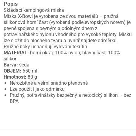
Popis
Skládací kempingová miska
Miska X-Bowl je vyrobena ze dvou materiálů – pružná
silikonová horní část (vyrobená podle evropských norem) je
pevně spojena s pevným a odolným dnem z
potravinářského nylonu vhodného pro vysoké teploty. Misku
lze složit do plochého tvaru a uvnitř najdete odměrku.
Pružné boky usnadňují vylévání tekutin.
MATERIÁL:
horní okraj: 100% nylon; hlavní část: 100%
silikon
Barva:
šedá
OBJEM:
650 ml
Hmotnost:
80 g
Nerozbitné a velmi snadno přenosné
Lze použít i jako odměrku
Pružný, potravinářsky bezpečný a netoxický silikon – bez
BPA