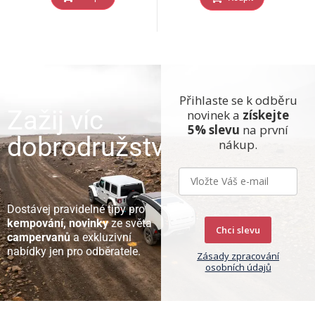
Přihlaste se k odběru
Zažij víc
novinek a
získejte
5% slevu
na první
dobrodružství
nákup.
Dostávej pravidelné tipy pro
kempování, novinky
ze světa
Chci slevu
campervanů
a exkluzivní
nabídky jen pro odběratele.
Zásady zpracování
osobních údajů