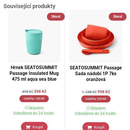
Související produkty
Sleva!
Sleva!
Hrnek SEATOSUMMIT
SEATOSUMMIT Passage
Passage Insulated Mug
Sada nádobí 1P 7ks
475 ml aqua sea blue
oranžová
398
Kč
998
Kč
498
Kč
1. 248
Kč
Ušetříte:
100
Kč
Ušetříte:
250
Kč
Skladem
Skladem
Odesíláme do 24 hodin.
Odesíláme do 24 hodin.
Koupit
Koupit