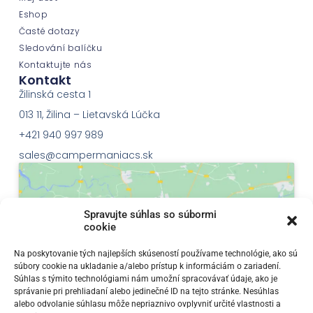
Eshop
Časté dotazy
Sledování balíčku
Kontaktujte nás
Kontakt
Žilinská cesta 1
013 11, Žilina – Lietavská Lúčka
+421 940 997 989
sales@campermaniacs.sk
Spravujte súhlas so súbormi
cookie
Klepnutím přijměte marketingové soubory
Na poskytovanie tých najlepších skúseností používame technológie, ako sú
súbory cookie na ukladanie a/alebo prístup k informáciám o zariadení.
cookie a povolte tento obsah
Súhlas s týmito technológiami nám umožní spracovávať údaje, ako je
správanie pri prehliadaní alebo jedinečné ID na tejto stránke. Nesúhlas
alebo odvolanie súhlasu môže nepriaznivo ovplyvniť určité vlastnosti a