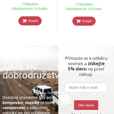
Skladem
Skladem
Odesíláme do 24 hodin.
Odesíláme do 24 hodin.
Koupit
Koupit
Přihlaste se k odběru
Zažij víc
novinek a
získejte
5% slevu
na první
dobrodružství
nákup.
Dostávej pravidelné tipy pro
kempování, novinky
ze světa
Chci slevu
campervanů
a exkluzivní
nabídky jen pro odběratele.