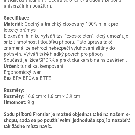
univerzálním použitím.
Specifikace:
Materiál:
Odolný ultralehký eloxovaný 100% hliník pro
letecký průmysl
Eloxování hliníku vytváří tzv. “exoskeleton”, který umožňuje
snížit hmotnost i tloušťku příboru. Tato úprava také
znamená, že nehrozí nebezpečí vyluhování slitiny do
potravin. Vytváří také hladký povrch pro příbory.
Součástí je lžíce SPORK a praktická karabina na zavěšení.
Určení:
turistika, kempování
Ergonomický tvar
Bez BPA BFOA a BTFE
Rozměry:
Rozměry
: 16,6 cm x 1,6 cm x 3,9 cm
Hmotnost:
9 g
Sadu příborů Frontier je možné objednat také na našem e-
shopu, sada se po použití velmi jednoduše spojí a nezabírá
tak žádné místo navíc.