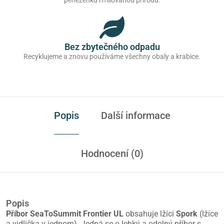
Bez zbytečného odpadu
Recyklujeme a znovu používáme všechny obaly a krabice.
Popis
Další informace
Hodnocení (0)
Popis
Příbor SeaToSummit Frontier UL
obsahuje lžíci
Spork
(lžíce
a vidlička v jednom). Jedná se o lehký a odolný příbor s