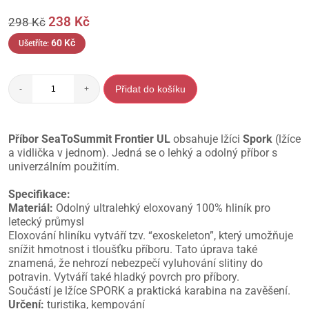
238
Kč
298
Kč
60
Kč
Ušetříte:
Přidat do košíku
-
+
Příbor SeaToSummit Frontier UL
obsahuje lžíci
Spork
(lžíce
a vidlička v jednom). Jedná se o lehký a odolný příbor s
univerzálním použitím.
Specifikace:
Materiál:
Odolný ultralehký eloxovaný 100% hliník pro
letecký průmysl
Eloxování hliníku vytváří tzv. “exoskeleton”, který umožňuje
snížit hmotnost i tloušťku příboru. Tato úprava také
znamená, že nehrozí nebezpečí vyluhování slitiny do
potravin. Vytváří také hladký povrch pro příbory.
Součástí je lžíce SPORK a praktická karabina na zavěšení.
Určení:
turistika, kempování