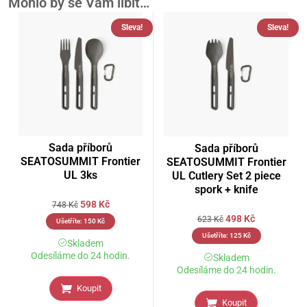
Mohlo by se Vám líbit…
Sleva!
Sleva!
Sada příborů
Sada příborů
SEATOSUMMIT Frontier
SEATOSUMMIT Frontier
UL 3ks
UL Cutlery Set 2 piece
spork + knife
598
Kč
748
Kč
498
Kč
623
Kč
Ušetříte:
150
Kč
Ušetříte:
125
Kč
Skladem
Odesíláme do 24 hodin.
Skladem
Odesíláme do 24 hodin.
Koupit
Koupit