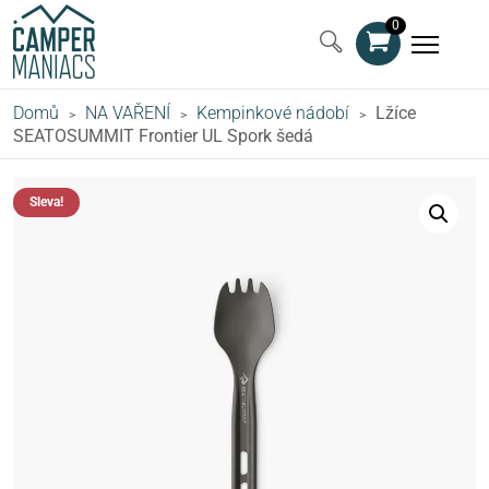
0
Domů
NA VAŘENÍ
Kempinkové nádobí
Lžíce
>
>
>
SEATOSUMMIT Frontier UL Spork šedá
Sleva!