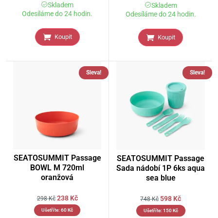
Skladem
Skladem
Odesíláme do 24 hodin.
Odesíláme do 24 hodin.
Koupit
Koupit
Sleva!
Sleva!
SEATOSUMMIT Passage
SEATOSUMMIT Passage
BOWL M 720ml
Sada nádobí 1P 6ks aqua
oranžová
sea blue
238
Kč
598
Kč
298
Kč
748
Kč
Ušetříte:
60
Kč
Ušetříte:
150
Kč