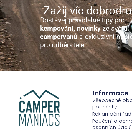
Zažij víc dobrodru
Dostávej pravidelné tipy pro
kempování, novinky
ze světa
campervanů
a exkluzivní nabí
pro odběratele.
Informace
Všeobecné ob
podmínky
Reklamační řád
Poučení o ochr
osobních údajů