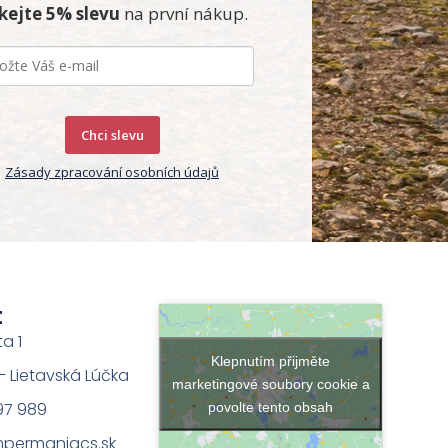
skejte 5% slevu
na první nákup.
Chci slevu
Zásady zpracování osobních údajů
t
ta 1
Klepnutím přijměte
na – Lietavská Lúčka
marketingové soubory cookie a
97 989
povolte tento obsah
permaniacs.sk