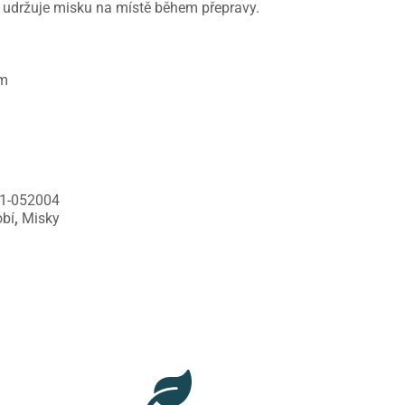
o udržuje misku na místě během přepravy.
cm
1-052004
bí
,
Misky