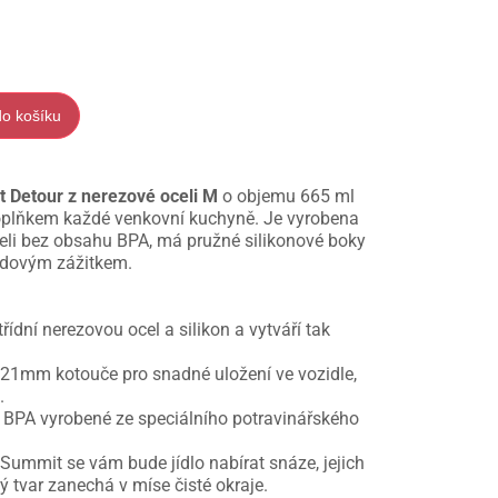
do košíku
 Detour z nerezové oceli M
o objemu 665 ml
oplňkem každé venkovní kuchyně. Je vyrobena
eli bez obsahu BPA, má pružné silikonové boky
avdovým zážitkem.
ídní nerezovou ocel a silikon a vytváří tak
o 21mm kotouče pro snadné uložení ve vozidle,
.
z BPA vyrobené ze speciálního potravinářského
Summit se vám bude jídlo nabírat snáze, jejich
 tvar zanechá v míse čisté okraje.