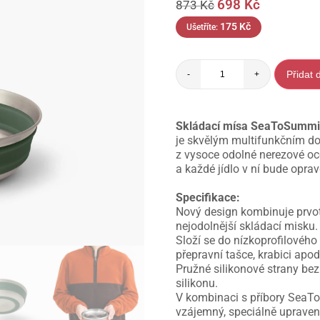
698
Kč
873
Kč
175
Kč
Ušetříte:
Přidat 
-
+
Skládací mísa SeaToSummit
je skvělým multifunkčním d
z vysoce odolné nerezové oc
a každé jídlo v ní bude opr
Specifikace:
Nový design kombinuje prvotř
nejodolnější skládací misku.
Složí se do nízkoprofilovéh
přepravní tašce, krabici apod
Pružné silikonové strany be
silikonu.
V kombinaci s příbory SeaTo
vzájemný, speciálně upravený