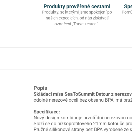
Produkty prověřené cestami
Spe
Produkty, se kterými jsme spokojení po
Pomůž
našich expedicích, od nás získávají
označení „Travel tested“.
Popis
Skládací mísa SeaToSummit Detour z nerezov
odolné nerezové oceli bez obsahu BPA, má pruž
Specifikace:
Nový design kombinuje prvotřídní nerezovou ocel
Složí se do nízkoprofilového 21mm kotouče pro 
Pružné silikonové strany bez BPA vyrobené ze s