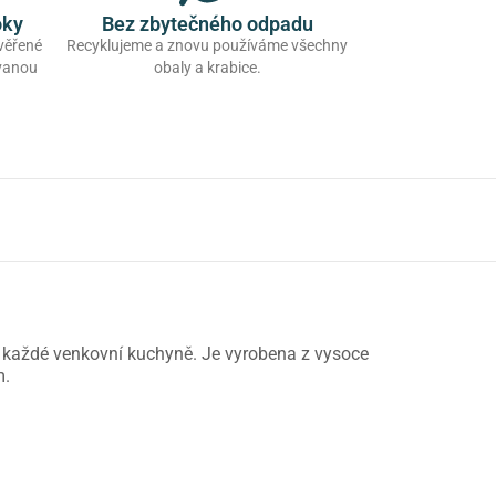
oky
Bez zbytečného odpadu
ověřené
Recyklujeme a znovu používáme všechny
ovanou
obaly a krabice.
každé venkovní kuchyně. Je vyrobena z vysoce
m.