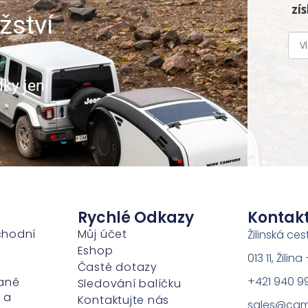
zí
žství
dky jen
Rychlé Odkazy
Kontak
chodní
Můj účet
Žilinská ces
Eshop
013 11, Žili
Časté dotazy
+421 940 9
aně
Sledování balíčku
 a
Kontaktujte nás
sales@cam