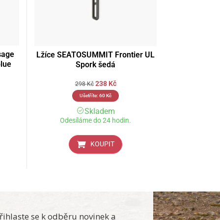
sage
Lžíce SEATOSUMMIT Frontier UL
lue
Spork šedá
238
Kč
298
Kč
Ušetříte:
60
Kč
Skladem
Odesíláme do 24 hodin.
KOUPIT
řihlaste se k odběru novinek a