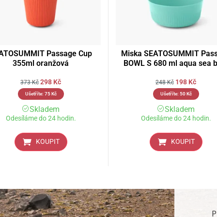
ATOSUMMIT Passage Cup
Miska SEATOSUMMIT Pas
355ml oranžová
BOWL S 680 ml aqua sea b
298
Kč
198
Kč
373
Kč
248
Kč
Ušetříte:
75
Kč
Ušetříte:
50
Kč
Skladem
Skladem
Odesíláme do 24 hodin.
Odesíláme do 24 hodin.
KOUPIT
KOUPIT
P