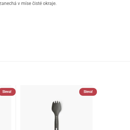
zanechá v míse čisté okraje.
Sleva!
Sleva!