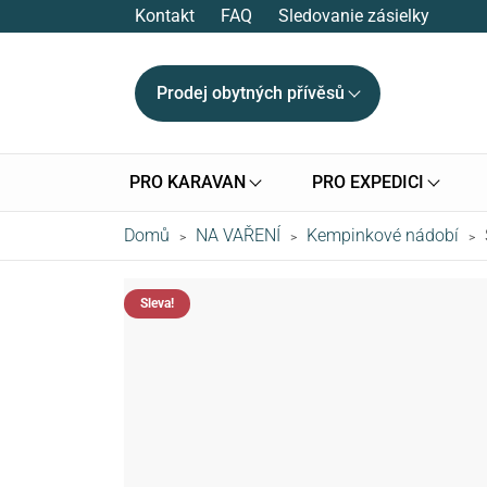
Kontakt
FAQ
Sledovanie zásielky
Prodej obytných přívěsů
PRO KARAVAN
PRO EXPEDICI
Domů
NA VAŘENÍ
Kempinkové nádobí
>
>
>
Sleva!