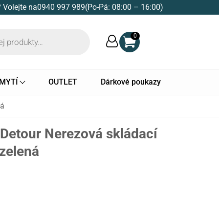
 Volejte na
0940 997 989
(Po-Pá: 08:00 – 16:00)
0
 MYTÍ
OUTLET
Dárkové poukazy
ná
etour Nerezová skládací
zelená