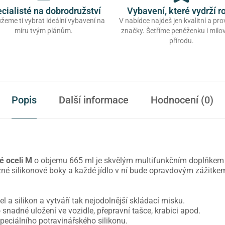
cialisté na dobrodružství
Vybavení, které vydrží r
eme ti vybrat ideální vybavení na
V nabídce najdeš jen kvalitní a pr
míru tvým plánům.
značky. Šetříme peněženku i mil
přírodu.
Popis
Další informace
Hodnocení (0)
é oceli M
o objemu 665 ml je skvělým multifunkčním doplňkem 
né silikonové boky a každé jídlo v ní bude opravdovým zážitke
 a silikon a vytváří tak nejodolnější skládací misku.
snadné uložení ve vozidle, přepravní tašce, krabici apod.
peciálního potravinářského silikonu.