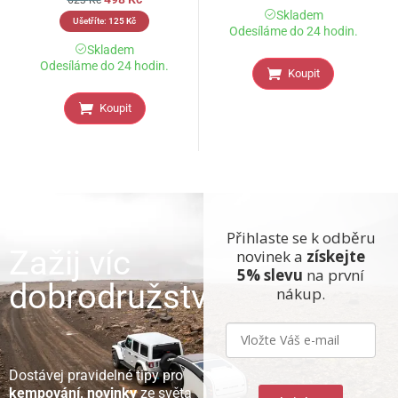
Skladem
Ušetříte:
125
Kč
Odesíláme do 24 hodin.
Skladem
Odesíláme do 24 hodin.
Koupit
Koupit
Přihlaste se k odběru
Zažij víc
novinek a
získejte
5% slevu
na první
dobrodružství
nákup.
Dostávej pravidelné tipy pro
kempování, novinky
ze světa