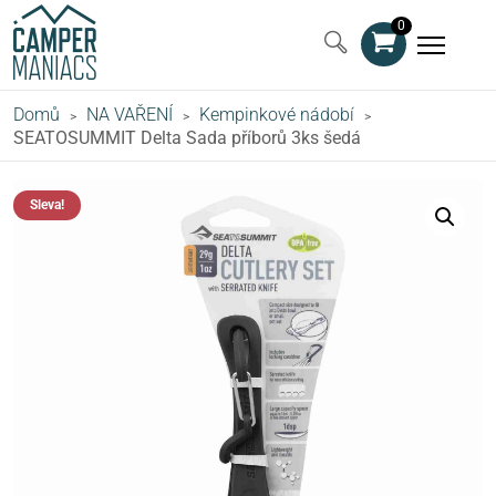
0
Domů
NA VAŘENÍ
Kempinkové nádobí
>
>
>
SEATOSUMMIT Delta Sada příborů 3ks šedá
Sleva!