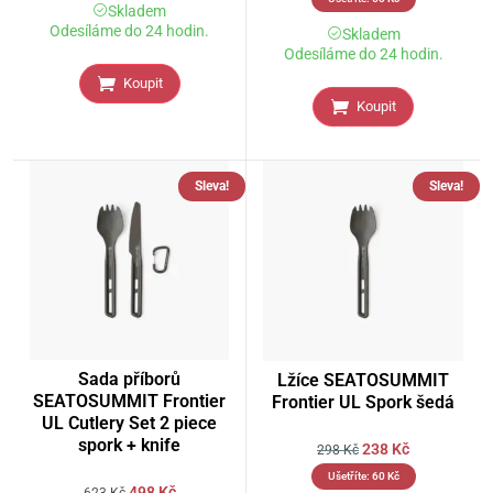
Skladem
Odesíláme do 24 hodin.
Skladem
Odesíláme do 24 hodin.
Koupit
Koupit
Sleva!
Sleva!
Sada příborů
Lžíce SEATOSUMMIT
SEATOSUMMIT Frontier
Frontier UL Spork šedá
UL Cutlery Set 2 piece
spork + knife
238
Kč
298
Kč
Ušetříte:
60
Kč
498
Kč
623
Kč