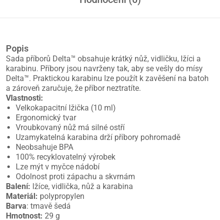
Popis
Sada příborů Delta™ obsahuje krátký nůž, vidličku, lžíci a
karabinu. Příbory jsou navrženy tak, aby se vešly do mísy
Delta™. Praktickou karabinu lze použít k zavěšení na batoh
a zároveň zaručuje, že příbor neztratíte.
Vlastnosti:
Velkokapacitní lžička (10 ml)
Ergonomický tvar
Vroubkovaný nůž má silné ostří
Uzamykatelná karabina drží příbory pohromadě
Neobsahuje BPA
100% recyklovatelný výrobek
Lze mýt v myčce nádobí
Odolnost proti zápachu a skvrnám
Balení:
lžíce, vidlička, nůž a karabina
Materiál:
polypropylen
Barva
: tmavě šedá
Hmotnost:
29 g