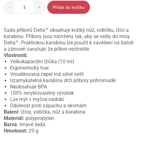
Přidat do košíku
-
+
Sada příborů Delta™ obsahuje krátký nůž, vidličku, lžíci a
karabinu. Příbory jsou navrženy tak, aby se vešly do mísy
Delta™. Praktickou karabinu lze použít k zavěšení na batoh
a zároveň zaručuje, že příbor neztratíte.
Vlastnosti:
Velkokapacitní lžička (10 ml)
Ergonomický tvar
Vroubkovaná čepel má silné ostří
Uzamykatelná karabina drží příbory pohromadě
Neobsahuje BPA
100% recyklovatelný výrobek
Lze mýt v myčce nádobí
Odolnost proti zápachu a skvrnám
Balení:
lžíce, vidlička, nůž a karabina
Materiál:
polypropylen
Barva
: tmavě šedá
Hmotnost:
29 g