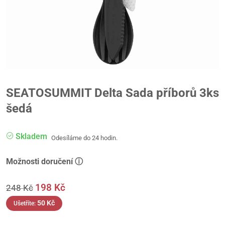
SEATOSUMMIT Delta Sada příborů 3ks
šedá
Skladem
Odesíláme do 24 hodin.
Možnosti doručení ⓘ
198
Kč
248
Kč
50
Kč
Ušetříte: