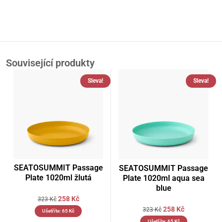
Související produkty
Sleva!
Sleva!
SEATOSUMMIT Passage
SEATOSUMMIT Passage
Plate 1020ml žlutá
Plate 1020ml aqua sea
blue
258
Kč
323
Kč
258
Kč
323
Kč
Ušetříte:
65
Kč
Ušetříte:
65
Kč