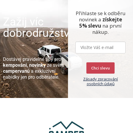
Přihlaste se k odběru
Zažij víc
novinek a
získejte
5% slevu
na první
dobrodružství
nákup.
Dostávej pravidelné tipy pro
kempování, novinky
ze světa
Chci slevu
campervanů
a exkluzivní
nabídky jen pro odběratele.
Zásady zpracování
osobních údajů