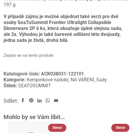
197 g
V případě zájmu je možné objednat také verzi pro dvě
osoby SeaToSummit Frontier Ultralight Collapsible
Dinnerware 2P 6 ks, která obsahuje úplně stejnou sadu,
ale 2x. Výhodou je také barevné odlišení této dvojsady,
jedna sada je žlutá, druhá bílá.
Zeptat se na tento produkt
Katalogové číslo:
ACK038031-122101
Kategorie:
Kempinkové nádobí
,
NA VAŘENÍ
,
Sady
Štítek:
SEATOSUMMIT
Sdílet:
Mohlo by se Vám líbit…
Sleva!
Sleva!