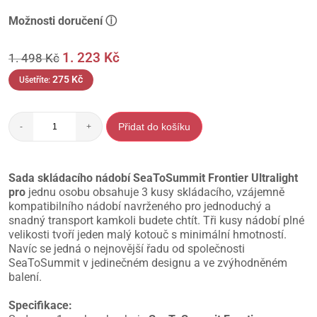
Možnosti doručení ⓘ
1. 223
Kč
1. 498
Kč
275
Kč
Ušetříte:
Přidat do košíku
-
+
Sada skládacího nádobí SeaToSummit Frontier Ultralight
pro
jednu osobu obsahuje 3 kusy skládacího, vzájemně
kompatibilního nádobí navrženého pro jednoduchý a
snadný transport kamkoli budete chtít. Tři kusy nádobí plné
velikosti tvoří jeden malý kotouč s minimální hmotností.
Navíc se jedná o nejnovější řadu od společnosti
SeaToSummit v jedinečném designu a ve zvýhodněném
balení.
Specifikace: