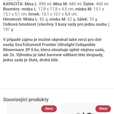
KAPACITA: Mísa L
: 890 ml,
Mísa M:
680 ml,
Šálek:
400 ml
Rozměry:
miska L
: 17,8 x 17,8 x 4,5 cm,
miska M:
15,1 x
15,1 x 5,1 cm,
hrnek:
10,1 x 10,1 x 8,8 cm.
Hmotnost:
Miska L
: 82 g,
miska M:
62 g,
šálek:
53 g.
Celková hmotnost (všechny 3 kusy sady pro jednu osobu
):
197 g
V případě zájmu je možné objednat také verzi pro dvě
osoby SeaToSummit Frontier Ultralight Collapsible
Dinnerware 2P 6 ks, která obsahuje úplně stejnou sadu,
ale 2x. Výhodou je také barevné odlišení této dvojsady,
jedna sada je žlutá, druhá bílá.
Související produkty
Sleva!
Sleva!