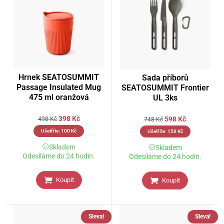
Hrnek SEATOSUMMIT
Sada příborů
Passage Insulated Mug
SEATOSUMMIT Frontier
475 ml oranžová
UL 3ks
398
Kč
598
Kč
498
Kč
748
Kč
Ušetříte:
100
Kč
Ušetříte:
150
Kč
Skladem
Skladem
Odesíláme do 24 hodin.
Odesíláme do 24 hodin.
Koupit
Koupit
Sleva!
Sleva!