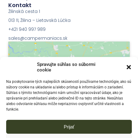
Kontakt
Žilinská cesta 1
013 11, Žilina – Lietavská Lúčka
+421 940 997 989
sales@campermaniacs.sk
Spravujte súhlas so súbormi
cookie
Klepnutím přijměte marketingové soubory
Na poskytovanie tých najlepších skúseností používame technológie, ako sú
súbory cookie na ukladanie a/alebo prístup k informáciám o zariadení.
cookie a povolte tento obsah
Súhlas s týmito technológiami nám umožní spracovávať údaje, ako je
správanie pri prehliadaní alebo jedinečné ID na tejto stránke. Nesúhlas
alebo odvolanie súhlasu môže nepriaznivo ovplyvniť určité vlastnosti a
funkcie.
Prijať