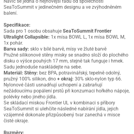
Navíc se jedná o nejnovější řadu od společnosti
SeaToSummit v jedinečném designu a ve zvýhodněném
balení.
Specifikace:
Sada pro 1 osobu obsahuje
SeaToSummit Frontier
Ultralight Collapsible:
1x mísa BOWL L, 1x mísa BOWL M,
1x pohár.
Barva sady:
sklo v bílé barvě, mísy ve žluté barvě
Pružné silikonové stěny misky se snadno složí do plochého
disku o výšce pouhých 17 mm, stejně tak funguje i hrnek.
Sadu jednoduše naskládejte na sebe.
Materiál:
Stěny:
bez BPA, potravinářský, tepelně odolný,
pružný 100% silikon, dno
+ okraj:
30% sklo-nylon typ 66.
Nylonové části usnadňují uchopení a zabraňují
nežádoucímu popálení prstů při konzumaci hořkého nápoje,
polévky nebo jiného jídla.
Se skládací miskou Frontier UL v kombinaci s příbory
SeaToSummit si ulehčíte následné nabírání jídla, jejich
vzájemně dokonale přizpůsobený tvar zanechá v misce
čisté okraje.
Rozměry: