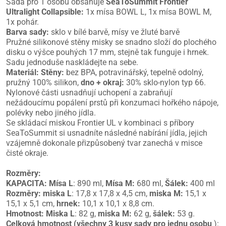
Sada pro 1 osobu obsahuje
SeaToSummit Frontier
Ultralight Collapsible:
1x mísa BOWL L, 1x mísa BOWL M,
1x pohár.
Barva sady:
sklo v bílé barvě, mísy ve žluté barvě
Pružné silikonové stěny misky se snadno složí do plochého
disku o výšce pouhých 17 mm, stejně tak funguje i hrnek.
Sadu jednoduše naskládejte na sebe.
Materiál:
Stěny:
bez BPA, potravinářský, tepelně odolný,
pružný 100% silikon,
dno + okraj:
30% sklo-nylon typ 66.
Nylonové části usnadňují uchopení a zabraňují
nežádoucímu popálení prstů při konzumaci hořkého nápoje,
polévky nebo jiného jídla.
Se skládací miskou Frontier UL v kombinaci s příbory
SeaToSummit si usnadníte následné nabírání jídla, jejich
vzájemně dokonale přizpůsobený tvar zanechá v misce
čisté okraje.
Rozměry:
KAPACITA: Mísa L
: 890 ml,
Mísa M:
680 ml,
Šálek:
400 ml
Rozměry:
miska L
: 17,8 x 17,8 x 4,5 cm,
miska M:
15,1 x
15,1 x 5,1 cm,
hrnek:
10,1 x 10,1 x 8,8 cm.
Hmotnost:
Miska L
: 82 g,
miska M:
62 g,
šálek:
53 g.
Celková hmotnost (všechny 3 kusy sady pro jednu osobu
):