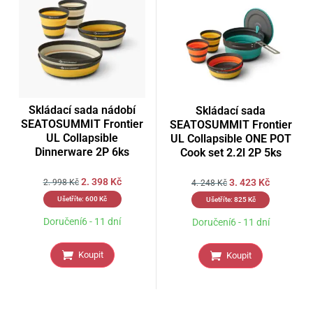
Skládací sada nádobí
Skládací sada
SEATOSUMMIT Frontier
SEATOSUMMIT Frontier
UL Collapsible
UL Collapsible ONE POT
Dinnerware 2P 6ks
Cook set 2.2l 2P 5ks
2. 398
Kč
3. 423
Kč
2. 998
Kč
4. 248
Kč
Ušetříte:
600
Kč
Ušetříte:
825
Kč
Doručení6 - 11 dní
Doručení6 - 11 dní
Koupit
Koupit