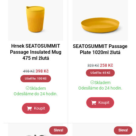
Hrnek SEATOSUMMIT
SEATOSUMMIT Passage
Passage Insulated Mug
Plate 1020ml žlutá
475 ml žlutá
258
Kč
323
Kč
398
Kč
498
Kč
Ušetříte:
65
Kč
Ušetříte:
100
Kč
Skladem
Odesíláme do 24 hodin.
Skladem
Odesíláme do 24 hodin.
Koupit
Koupit
Sleva!
Sleva!