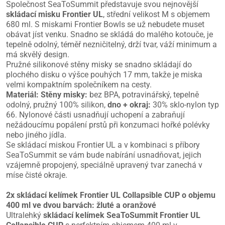
Společnost SeaToSummit představuje svou nejnovější
skládací misku Frontier UL
, střední velikost M s objemem
680 ml. S miskami Frontier Bowls se už nebudete muset
obávat jíst venku. Snadno se skládá do malého kotouče, je
tepelně odolný, téměř nezničitelný, drží tvar, váží minimum a
má skvělý design.
Pružné silikonové stěny misky se snadno skládají do
plochého disku o výšce pouhých 17 mm, takže je miska
velmi kompaktním společníkem na cesty.
Materiál:
Stěny misky:
bez BPA, potravinářský, tepelně
odolný, pružný 100% silikon,
dno + okraj:
30% sklo-nylon typ
66. Nylonové části usnadňují uchopení a zabraňují
nežádoucímu popálení prstů při konzumaci hořké polévky
nebo jiného jídla.
Se skládací miskou Frontier UL a v kombinaci s příbory
SeaToSummit se vám bude nabírání usnadňovat, jejich
vzájemně propojený, speciálně upravený tvar zanechá v
míse čisté okraje.
2x skládací kelímek Frontier UL Collapsible CUP o objemu
400 ml ve dvou barvách: žluté a oranžové
Ultralehký
skládací kelímek SeaToSummit Frontier UL