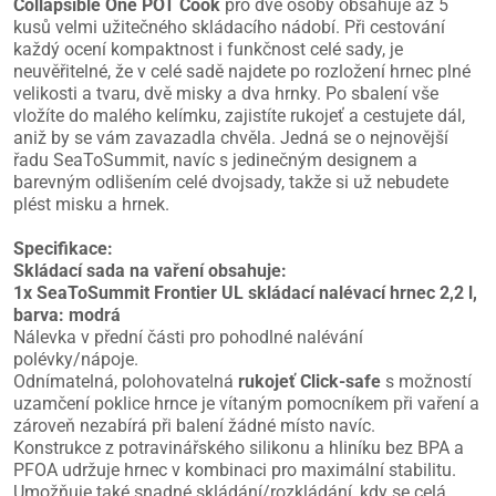
Collapsible One POT Cook
pro dvě osoby obsahuje až 5
kusů velmi užitečného skládacího nádobí. Při cestování
každý ocení kompaktnost i funkčnost celé sady, je
neuvěřitelné, že v celé sadě najdete po rozložení hrnec plné
velikosti a tvaru, dvě misky a dva hrnky. Po sbalení vše
vložíte do malého kelímku, zajistíte rukojeť a cestujete dál,
aniž by se vám zavazadla chvěla. Jedná se o nejnovější
řadu SeaToSummit, navíc s jedinečným designem a
barevným odlišením celé dvojsady, takže si už nebudete
plést misku a hrnek.
Specifikace:
Skládací sada na vaření obsahuje:
1x SeaToSummit Frontier UL skládací nalévací hrnec 2,2 l,
barva: modrá
Nálevka v přední části pro pohodlné nalévání
polévky/nápoje.
Odnímatelná, polohovatelná
rukojeť Click-safe
s možností
uzamčení poklice hrnce je vítaným pomocníkem při vaření a
zároveň nezabírá při balení žádné místo navíc.
Konstrukce z potravinářského silikonu a hliníku bez BPA a
PFOA udržuje hrnec v kombinaci pro maximální stabilitu.
Umožňuje také snadné skládání/rozkládání, kdy se celá