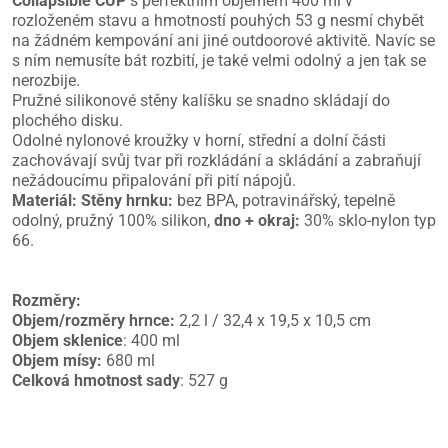
Collapsible CUP
s perfektním objemem 400 ml v
rozloženém stavu a hmotností pouhých 53 g nesmí chybět
na žádném kempování ani jiné outdoorové aktivitě. Navíc se
s ním nemusíte bát rozbití, je také velmi odolný a jen tak se
nerozbije.
Pružné silikonové stěny kalíšku se snadno skládají do
plochého disku.
Odolné nylonové kroužky v horní, střední a dolní části
zachovávají svůj tvar při rozkládání a skládání a zabraňují
nežádoucímu připalování při pití nápojů.
Materiál:
Stěny hrnku:
bez BPA, potravinářský, tepelně
odolný, pružný 100% silikon,
dno + okraj:
30% sklo-nylon typ
66.
Rozměry:
Objem/rozměry hrnce:
2,2 l / 32,4 x 19,5 x 10,5 cm
Objem sklenice
: 400 ml
Objem mísy:
680 ml
Celková hmotnost sady
: 527 g