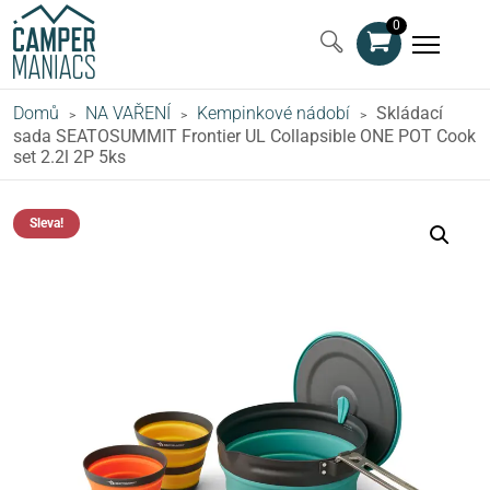
0
Domů
NA VAŘENÍ
Kempinkové nádobí
Skládací
>
>
>
sada SEATOSUMMIT Frontier UL Collapsible ONE POT Cook
set 2.2l 2P 5ks
Sleva!