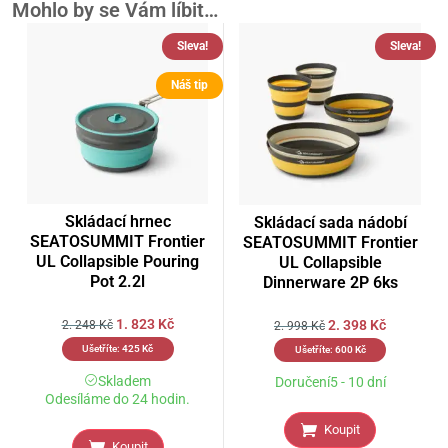
Mohlo by se Vám líbit…
Sleva!
Sleva!
Náš tip
Skládací hrnec
Skládací sada nádobí
SEATOSUMMIT Frontier
SEATOSUMMIT Frontier
UL Collapsible Pouring
UL Collapsible
Pot 2.2l
Dinnerware 2P 6ks
1. 823
Kč
2. 398
Kč
2. 248
Kč
2. 998
Kč
Ušetříte:
425
Kč
Ušetříte:
600
Kč
Skladem
Doručení5 - 10 dní
Odesíláme do 24 hodin.
Koupit
Koupit