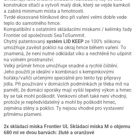
konstrukce stlačí a vytvoří malý disk, který se vejde kamkoli
a zabírá minimum místa a hmotnosti.
Tvrdé eloxované hliníkové dno při vaření velmi dobře vede
teplo do samotného hrnce.
Kompatibilní s ostatními skládacími miskami / kelímky řady
Frontier od společnosti SeaToSummit.
Chytrý patentovaný
systém LID KEEP
ze 100% silikonu
umožňuje zavěsit poklici na okraj hrnce během vaření. To
znamená, že není nutné odkládat víko a nechtěně ho ušpinit
na volném prostranství.
Velký průměr hrnce umožňuje snadné a rychlé čištění.
Jeho použití je ideální v kombinaci s kempinkovými
hořáky/vařiči určenými speciálně pro tento typ přípravy
jídla. Při používání v domácích podmínkách je třeba mít na
paměti, že domácí sporáky mají vyšší tepelný výkon a hrnec
by se tak mohl poškodit. Venkovní oheň také není vhodný,
protože je nepředvídatelný a mohl by poškodit hrnec,
zejména stěny a poklici. Ty nejsou vhodné pro vystavení
přímému plameni.
2x skládací miska Frontier UL Skládací miska M o objemu
680 ml ve dvou barvách: žluté a oranžové