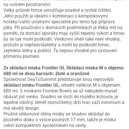
na volném prostranství.
Velký průměr hrnce umožňuje snadné a rychlé čištění.
Jeho použití je ideální v kombinaci s kempinkovými
hořáky/vařiči určenými speciálně pro tento typ přípravy
jídla. Při používání v domácích podmínkách je třeba mít na
paměti, že domácí sporáky mají vyšší tepelný výkon a hrnec
by se tak mohl poškodit. Venkovní oheň také není vhodný,
protože je nepředvídatelný a mohl by poškodit hrnec,
zejména stěny a poklici. Ty nejsou vhodné pro vystavení
přímému plameni.
2x skládací miska Frontier UL Skládací miska M o objemu
680 ml ve dvou barvách: žluté a oranžové
Společnost SeaToSummit představuje svou nejnovější
skládací misku Frontier UL
, střední velikost M s objemem
680 ml. S miskami Frontier Bowls se už nebudete muset
obávat jíst venku. Snadno se složí do malého kotouče, je
tepelně odolný, téměř nezničitelný, drží tvar, váží minimum a
má skvělý design.
Pružné silikonové stěny misky se snadno skládají do
plochého disku o výšce pouhých 17 mm, takže je miska
velmi kompaktním společníkem na cesty.