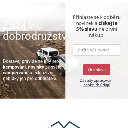
Přihlaste se k odběru
Zažij víc
novinek a
získejte
5% slevu
na první
dobrodružství
nákup.
Dostávej pravidelné tipy pro
kempování, novinky
ze světa
Chci slevu
campervanů
a exkluzivní
nabídky jen pro odběratele.
Zásady zpracování
osobních údajů