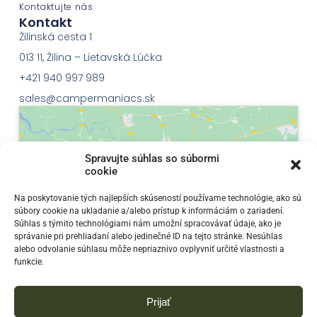
Kontaktujte nás
Kontakt
Žilinská cesta 1
013 11, Žilina – Lietavská Lúčka
+421 940 997 989
sales@campermaniacs.sk
Spravujte súhlas so súbormi
cookie
Klepnutím přijměte marketingové soubory
Na poskytovanie tých najlepších skúseností používame technológie, ako sú
súbory cookie na ukladanie a/alebo prístup k informáciám o zariadení.
cookie a povolte tento obsah
Súhlas s týmito technológiami nám umožní spracovávať údaje, ako je
správanie pri prehliadaní alebo jedinečné ID na tejto stránke. Nesúhlas
alebo odvolanie súhlasu môže nepriaznivo ovplyvniť určité vlastnosti a
funkcie.
Prijať