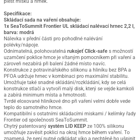
plést misku a hrnek.
Specifikace:
Skládací sada na vaření obsahuje:
1x SeaToSummit Frontier UL skládací nalévací hrnec 2,2 l,
barva: modrá
Nálevka v přední části pro pohodlné nalévání
polévky/nápoje.
Odnímatelná, polohovatelná
rukojeť Click-safe
s možností
uzamčení poklice hrnce je vítaným pomocníkem při vaření a
zároveň nezabírá při balení žádné místo navíc.
Konstrukce z potravinářského silikonu a hliníku bez BPA a
PFOA udržuje hrnec v kombinaci pro maximální stabilitu.
Umožňuje také snadné skládání/rozkládání, kdy se celá
konstrukce stlačí a vytvoří malý disk, který se vejde kamkoli
a zabírá minimum místa a hmotnosti.
Tvrdé eloxované hliníkové dno při vaření velmi dobře vede
teplo do samotného hrnce.
Kompatibilní s ostatními skládacími miskami / kelímky řady
Frontier od společnosti SeaToSummit.
Chytrý patentovaný
systém LID KEEP
ze 100% silikonu
umožňuje zavěsit poklici na okraj hrnce během vaření. To
znamená, že není nutné odkládat víko a nechtěně ho ušpinit