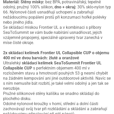
Materiál:
Stěny misky:
bez BPA, potravinářský, tepelně
odolný, pružný 100% silikon,
dno + okraj:
30% sklo-nylon typ
66. Nylonové části usnadňují uchopení a zabraňují
nežádoucímu popálení prstů při konzumaci hořké polévky
nebo jiného jídla.
Se skládací miskou Frontier UL a v kombinaci s příbory
SeaToSummit se vám bude nabírání usnadňovat, jejich
vzájemně propojený, speciálně upravený tvar zanechá v
míse čisté okraje.
2x skládací kelímek Frontier UL Collapsible CUP o objemu
400 ml ve dvou barvách: žluté a oranžové
Ultralehký
skládací kelímek SeaToSummit Frontier UL
Collapsible CUP
s perfektním objemem 400 ml v
rozloženém stavu a hmotností pouhých 53 g nesmí chybět
na žádném kempování ani jiné outdoorové aktivitě. Navíc se
s ním nemusíte bát rozbití, je také velmi odolný a jen tak se
nerozbije.
Pružné silikonové stěny kalíšku se snadno skládají do
plochého disku.
Odolné nylonové kroužky v horní, střední a dolní části
zachovávají svůj tvar při rozkládání a skládání a zabraňují
nežádoucímu připalování při pití nápojů.