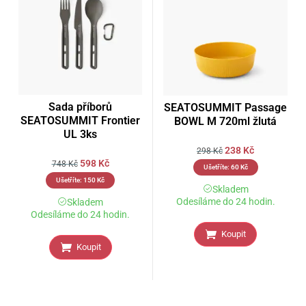
Sada příborů
SEATOSUMMIT Passage
SEATOSUMMIT Frontier
BOWL M 720ml žlutá
UL 3ks
238
Kč
298
Kč
598
Kč
748
Kč
Ušetříte:
60
Kč
Ušetříte:
150
Kč
Skladem
Odesíláme do 24 hodin.
Skladem
Odesíláme do 24 hodin.
Koupit
Koupit