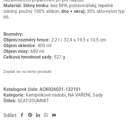
Materiál:
Stěny hrnku:
bez BPA, potravinářský, tepelně
odolný, pružný 100% silikon,
dno + okraj:
30% sklo-nylon typ
66.
Rozměry:
Objem/rozměry hrnce:
2,2 l / 32,4 x 19,5 x 10,5 cm
Objem sklenice
: 400 ml
Objem mísy:
680 ml
Celková hmotnost sady
: 527 g
Zeptat se na tento produkt
Katalogové číslo:
ACK026031-122101
Kategorie:
Kempinkové nádobí
,
NA VAŘENÍ
,
Sady
Štítek:
SEATOSUMMIT
Sdílet: