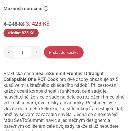
Možnosti doručení ⓘ
3. 423
Kč
4. 248
Kč
825
Kč
Ušetříte:
Přidat do košíku
-
+
Praktická sada
SeaToSummit Frontier Ultralight
Collapsible One POT Cook
pro dvě osoby obsahuje až 5
kusů velmi užitečného skládacího nádobí. Při cestování
každý ocení kompaktnost i funkčnost celé sady, je
neuvěřitelné, že v celé sadě najdete po rozložení hrnec plné
velikosti a tvaru, dvě misky a dva hrnky. Po sbalení vše
vložíte do malého kelímku, zajistíte rukojeť a cestujete dál,
aniž by se vám zavazadla chvěla. Jedná se o nejnovější
řadu SeaToSummit, navíc s jedinečným designem a
barevným odlišením celé dvojsady, takže si už nebudete