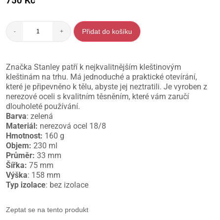
750
Kč
Přidat do košíku
-
+
Značka Stanley patří k nejkvalitnějším kleštinovým
kleštinám na trhu. Má jednoduché a praktické otevírání,
které je připevněno k tělu, abyste jej neztratili. Je vyroben z
nerezové oceli s kvalitním těsněním, které vám zaručí
dlouholeté používání.
Barva
: zelená
Materiál:
nerezová ocel 18/8
Hmotnost:
160 g
Objem:
230 ml
Průměr:
33 mm
Šířka:
75 mm
Výška
: 158 mm
Typ izolace
: bez izolace
Zeptat se na tento produkt