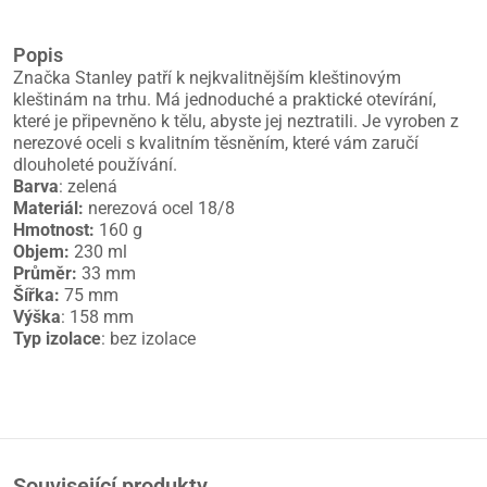
Popis
Značka Stanley patří k nejkvalitnějším kleštinovým
kleštinám na trhu. Má jednoduché a praktické otevírání,
které je připevněno k tělu, abyste jej neztratili. Je vyroben z
nerezové oceli s kvalitním těsněním, které vám zaručí
dlouholeté používání.
Barva
: zelená
Materiál:
nerezová ocel 18/8
Hmotnost:
160 g
Objem:
230 ml
Průměr:
33 mm
Šířka:
75 mm
Výška
: 158 mm
Typ izolace
: bez izolace
Související produkty