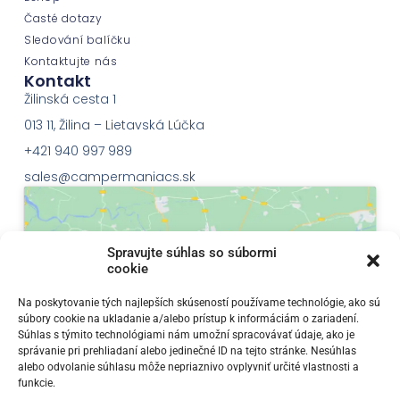
Časté dotazy
Sledování balíčku
Kontaktujte nás
Kontakt
Žilinská cesta 1
013 11, Žilina – Lietavská Lúčka
+421 940 997 989
sales@campermaniacs.sk
Spravujte súhlas so súbormi
cookie
Klepnutím přijměte marketingové soubory
Na poskytovanie tých najlepších skúseností používame technológie, ako sú
súbory cookie na ukladanie a/alebo prístup k informáciám o zariadení.
cookie a povolte tento obsah
Súhlas s týmito technológiami nám umožní spracovávať údaje, ako je
správanie pri prehliadaní alebo jedinečné ID na tejto stránke. Nesúhlas
alebo odvolanie súhlasu môže nepriaznivo ovplyvniť určité vlastnosti a
funkcie.