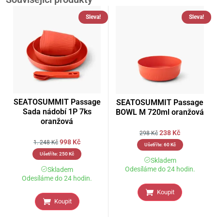
Sleva!
Sleva!
SEATOSUMMIT Passage
SEATOSUMMIT Passage
Sada nádobí 1P 7ks
BOWL M 720ml oranžová
oranžová
238
Kč
298
Kč
998
Kč
1. 248
Kč
Ušetříte:
60
Kč
Ušetříte:
250
Kč
Skladem
Odesíláme do 24 hodin.
Skladem
Odesíláme do 24 hodin.
Koupit
Koupit