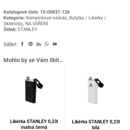
Katalogové číslo:
10-00837-126
Kategorie:
Kempinkové nádobí
,
Butylky / Likérky /
Skleničky
,
NA VAŘENÍ
Štítek:
STANLEY
Sdílet:
Mohlo by se Vám líbit…
Likérka STANLEY 0,23l
Likérka STANLEY 0,23l
matná černá
bílá