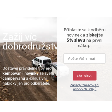
Přihlaste se k odběru
Zažij víc
novinek a
získejte
5% slevu
na první
dobrodružství
nákup.
Dostávej pravidelné tipy pro
kempování, novinky
ze světa
Chci slevu
campervanů
a exkluzivní
nabídky jen pro odběratele.
Zásady zpracování
osobních údajů