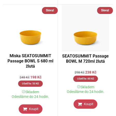
Sleva!
Sleva!
Miska SEATOSUMMIT
SEATOSUMMIT Passage
Passage BOWL S 680 ml
BOWL M 720ml žlutá
žlutá
238
Kč
298
Kč
198
Kč
248
Kč
Ušetříte:
60
Kč
Ušetříte:
50
Kč
Skladem
Odesíláme do 24 hodin.
Skladem
Odesíláme do 24 hodin.
Koupit
Koupit