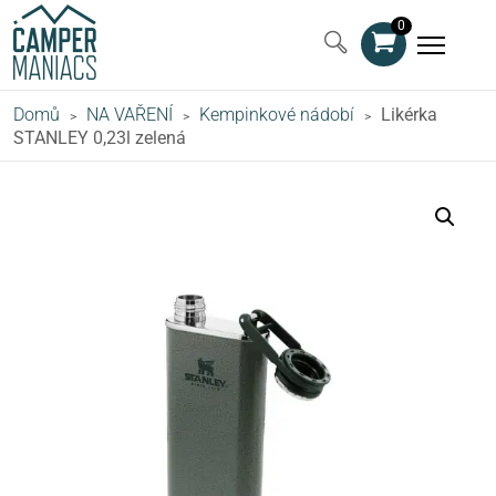
0
Domů
NA VAŘENÍ
Kempinkové nádobí
Likérka
>
>
>
STANLEY 0,23l zelená