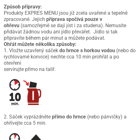
Způsob přípravy:
Produkty EXPRES MENU jsou již zcela uvařené a tepelně
zpracované. Jejich
příprava spočívá pouze v
ohřevu
(samozřejmě se dají jíst i za studena). Nemusíte
přidávat žádnou vodu ani jídlo převářet. Jídlo si tak
připravíte během pár minut a můžete podávat.
Ohřát můžete několika způsoby:
1. Vložte uzavřený sáček
do hrnce s horkou vodou
(nebo do
rychlovarné konvice) nechte cca 10 min prohřát a po
otevření
servírujte přímo na talíř.
2. Sáček vyprázdněte
přímo do hrnce
(nebo pánvičky) a
ohřívejte cca 5 min.