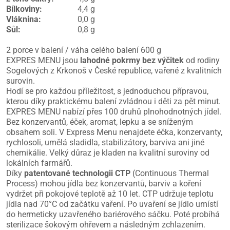
Bílkoviny
:
4,4 g
Vláknina
:
0,0 g
Sůl
:
0,8 g
2 porce v balení / váha celého balení 600 g
EXPRES MENU jsou
lahodné pokrmy bez výčitek
od rodiny
Sogelových z Krkonoš v České republice, vařené z kvalitních
surovin.
Hodí se pro každou příležitost, s jednoduchou přípravou,
kterou díky praktickému balení zvládnou i děti za pět minut.
EXPRES MENU nabízí přes 100 druhů plnohodnotných jídel.
Bez konzervantů, éček, aromat, lepku a se sníženým
obsahem soli. V Express Menu nenajdete éčka, konzervanty,
rychlosoli, umělá sladidla, stabilizátory, barviva ani jiné
chemikálie. Velký důraz je kladen na kvalitní suroviny od
lokálních farmářů.
Díky
patentované technologii CTP
(Continuous Thermal
Process) mohou jídla bez konzervantů, barviv a koření
vydržet při pokojové teplotě až 10 let. CTP udržuje teplotu
jídla nad 70°C od začátku vaření. Po uvaření se jídlo umístí
do hermeticky uzavřeného bariérového sáčku. Poté probíhá
sterilizace šokovým ohřevem a následným zchlazením.