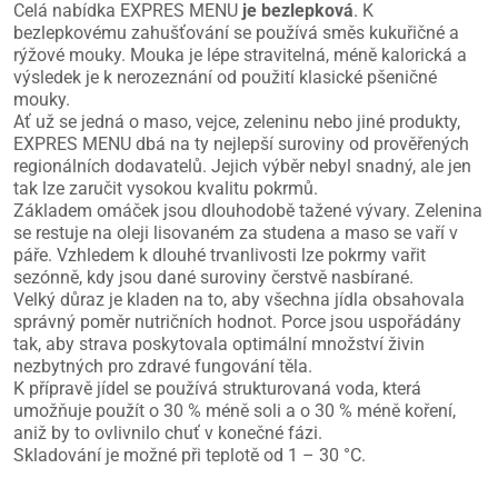
Celá nabídka EXPRES MENU
je bezlepková
. K
bezlepkovému zahušťování se používá směs kukuřičné a
rýžové mouky. Mouka je lépe stravitelná, méně kalorická a
výsledek je k nerozeznání od použití klasické pšeničné
mouky.
Ať už se jedná o maso, vejce, zeleninu nebo jiné produkty,
EXPRES MENU dbá na ty nejlepší suroviny od prověřených
regionálních dodavatelů. Jejich výběr nebyl snadný, ale jen
tak lze zaručit vysokou kvalitu pokrmů.
Základem omáček jsou dlouhodobě tažené vývary. Zelenina
se restuje na oleji lisovaném za studena a maso se vaří v
páře. Vzhledem k dlouhé trvanlivosti lze pokrmy vařit
sezónně, kdy jsou dané suroviny čerstvě nasbírané.
Velký důraz je kladen na to, aby všechna jídla obsahovala
správný poměr nutričních hodnot. Porce jsou uspořádány
tak, aby strava poskytovala optimální množství živin
nezbytných pro zdravé fungování těla.
K přípravě jídel se používá strukturovaná voda, která
umožňuje použít o 30 % méně soli a o 30 % méně koření,
aniž by to ovlivnilo chuť v konečné fázi.
Skladování je možné při teplotě od 1 – 30 °C.