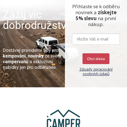
Přihlaste se k odběru
Zažij víc
novinek a
získejte
5% slevu
na první
dobrodružství
nákup.
Dostávej pravidelné tipy pro
kempování, novinky
ze světa
Chci slevu
campervanů
a exkluzivní
nabídky jen pro odběratele.
Zásady zpracování
osobních údajů