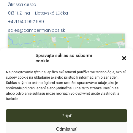
Žilinská cesta 1
013 11, Žilina – Lietavská Lúčka
+421 940 997 989
sales@campermaniacs.sk
Spravujte súhlas so súbormi
cookie
Klepnutím přijměte marketingové soubory
Na poskytovanie tých najlepších skúseností používame technológie, ako sú
súbory cookie na ukladanie a/alebo prístup k informáciám o zariadení.
cookie a povolte tento obsah
Súhlas s týmito technológiami nám umožní spracovávať údaje, ako je
správanie pri prehliadaní alebo jedinečné ID na tejto stránke. Nesúhlas
alebo odvolanie súhlasu môže nepriaznivo ovplyvniť určité vlastnosti a
funkcie.
Prijať
Odmietnuť