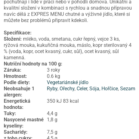
pochutnají i lidé v práci nebo v pohodlí domova. Unikátní a
kvalitní složení v kombinaci s rychlou a snadnou přípravou
navíc dělá z EXPRES MENU chutné a výživné jídlo, které si
můžete bez problémů připravit kdekoli.
Specifikace:
Složení:
mléko, voda, smetana, cukr řepný, vejce 3 ks,
rýžová mouka, kukuřičná mouka, máslo, kopr sterilovaný 4
% (voda, kopr, ocet kvasný, cukr, sůl), ocet kvasný, sůl
kamenná.
Nutriční hodnoty na 100 g:
Záruka
:
3 roky
Hmotnost
:
0.6 kg
Podle diety
:
Vegetariánské jídlo
Neobsahuje 1
Ryby
,
Ořechy
,
Celer
,
Sója
,
Hořčice
,
Sezam
alergen
:
Energetická
350 kJ 83 kcal
hodnota
:
Tuky
:
4,4 g
Nasycené mastné
1,8 g
kyseliny
:
Sacharidy
:
7,5 g
z toho cukry
:
4,5 g