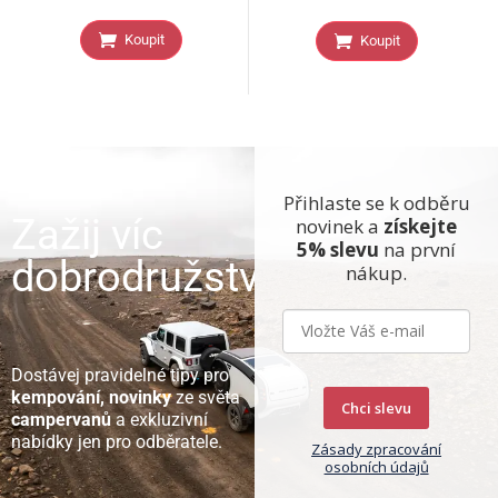
Koupit
Koupit
Přihlaste se k odběru
Zažij víc
novinek a
získejte
5% slevu
na první
dobrodružství
nákup.
Dostávej pravidelné tipy pro
kempování, novinky
ze světa
Chci slevu
campervanů
a exkluzivní
nabídky jen pro odběratele.
Zásady zpracování
osobních údajů