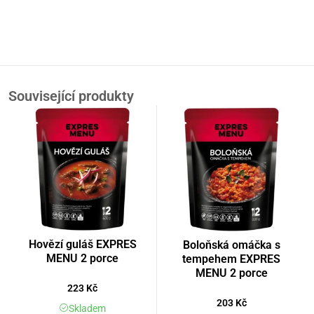
Související produkty
Hovězí guláš EXPRES
Boloňská omáčka s
MENU 2 porce
tempehem EXPRES
MENU 2 porce
223
Kč
203
Kč
Skladem