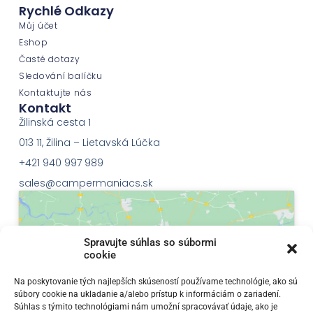
Rychlé Odkazy
Můj účet
Eshop
Časté dotazy
Sledování balíčku
Kontaktujte nás
Kontakt
Žilinská cesta 1
013 11, Žilina – Lietavská Lúčka
+421 940 997 989
sales@campermaniacs.sk
Spravujte súhlas so súbormi
cookie
Klepnutím přijměte marketingové soubory
Na poskytovanie tých najlepších skúseností používame technológie, ako sú
súbory cookie na ukladanie a/alebo prístup k informáciám o zariadení.
cookie a povolte tento obsah
Súhlas s týmito technológiami nám umožní spracovávať údaje, ako je