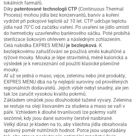
lokálních farmářů.
Díky
patentované technologii CTP
(Continuous Thermal
Process) mohou jídla bez konzervantů, barviv a koření
vydržet při pokojové teplotě až 10 let. CTP udržuje teplotu
jídla nad 70°C od začátku vaření. Po uvaření se jídlo umístí
do hermeticky uzavřeného bariérového sáčku. Poté probíhá
sterilizace šokovým ohřevem a následným zchlazením.
Celá nabídka EXPRES MENU
je bezlepková
. K
bezlepkovému zahušťování se používá směs kukuřičné a
rýžové mouky. Mouka je lépe stravitelná, méně kalorická a
výsledek je k nerozeznání od použití klasické pšeničné
mouky.
Ať už se jedná o maso, vejce, zeleninu nebo jiné produkty,
EXPRES MENU dbá na ty nejlepší suroviny od prověřených
regionálních dodavatelů. Jejich výběr nebyl snadný, ale jen
tak lze zaručit vysokou kvalitu pokrmů.
Základem omáček jsou dlouhodobě tažené vývary. Zelenina
se restuje na oleji lisovaném za studena a maso se vaří v
páře. Vzhledem k dlouhé trvanlivosti lze pokrmy vařit
sezónně, kdy jsou dané suroviny čerstvě nasbírané.
Velký důraz je kladen na to, aby všechna jídla obsahovala
správný poměr nutričních hodnot. Porce jsou uspořádány