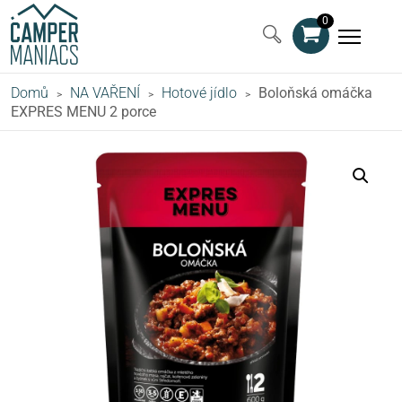
0
Domů
NA VAŘENÍ
Hotové jídlo
Boloňská omáčka
>
>
>
EXPRES MENU 2 porce