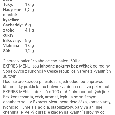
Tuky
:
1,6 g
Nasycené
0,3 g
mastné
kyseliny
:
Sacharidy
:
6 g
z toho
4,1 g
cukry
:
Bílkoviny
:
8 g
Vláknina
:
1,6 g
Sůl
:
1,2 g
2 porce v balení / váha celého balení 600 g
EXPRES MENU jsou
lahodné pokrmy bez výčitek
od rodiny
Sogelových z Krkonoš v České republice, vařené z kvalitních
surovin.
Hodí se pro každou příležitost, s jednoduchou přípravou,
kterou díky praktickému balení zvládnou i děti za pět minut.
EXPRES MENU nabízí přes 100 druhů plnohodnotných jídel.
Bez konzervantů, éček, aromat, lepku a se sníženým
obsahem soli. V Express Menu nenajdete éčka, konzervanty,
rychlosoli, umělá sladidla, stabilizátory, barviva ani jiné
chemikálie. Velký důraz je kladen na kvalitní suroviny od