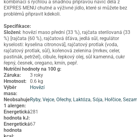
kombinaci s rychlou a snadnou přípravou navíc dělá z
EXPRES MENU chutné a výživné jídlo, které si můžete bez
problémů připravit kdekoli.
Specifikace:
Složení:
hovězí maso přední (33 %), rajčata sterilovaná (33
%) [rajčata (60 %), rajčatová šťáva, jedlá sůl, regulátor
kyselosti: kyselina citronová], rajčatový protlak (voda,
rajčatový protlak, sůl), kořenová zelenina (mrkev, celer,
pastinák, petržel), cibule, řepkový olej, sůl kamenná, cukr
řepný, česnek, oregano, kmín, pepř.
Nutriční hodnoty na 100 g:
Záruka
:
3 roky
Hmotnost
:
0.6 kg
Výběr
Hovězí
masa
:
Neobsahuje
Ryby
,
Vejce
,
Ořechy
,
Laktóza
,
Sója
,
Hořčice
,
Seza
1 alergen
:
Energetická
281
hodnota kJ
:
Energetická
67
hodnota
kcal
: