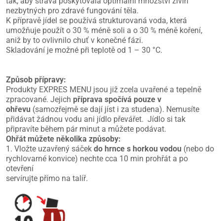
tak, aby strava poskytovala optimální množství živin
nezbytných pro zdravé fungování těla.
K přípravě jídel se používá strukturovaná voda, která
umožňuje použít o 30 % méně soli a o 30 % méně koření,
aniž by to ovlivnilo chuť v konečné fázi.
Skladování je možné při teplotě od 1 – 30 °C.
Způsob přípravy:
Produkty EXPRES MENU jsou již zcela uvařené a tepelně
zpracované. Jejich
příprava spočívá pouze v
ohřevu
(samozřejmě se dají jíst i za studena). Nemusíte
přidávat žádnou vodu ani jídlo převářet. Jídlo si tak
připravíte během pár minut a můžete podávat.
Ohřát můžete několika způsoby:
1. Vložte uzavřený sáček
do hrnce s horkou vodou
(nebo do
rychlovarné konvice) nechte cca 10 min prohřát a po
otevření
servírujte přímo na talíř.