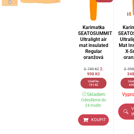
Karimatka
Kari
SEATOSUMMIT
SEATO
Ultralight air
Ultrali
mat insulated
Mat In
Regular
X-S
oranžová
oran
2.
3. 749
Kč
3. 99
998
Kč
34
Ušetříte:
Ušet
751
Kč
65
Skladem
Vypr
Odesíláme do
24 hodin.
V
I
KOUPIT