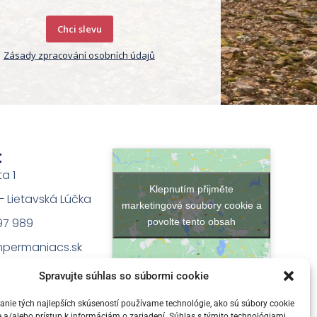
Chci slevu
Zásady zpracování osobních údajů
t
ta 1
Klepnutím přijměte
na – Lietavská Lúčka
marketingové soubory cookie a
97 989
povolte tento obsah
permaniacs.sk
Spravujte súhlas so súbormi cookie
nie tých najlepších skúseností používame technológie, ako sú súbory cookie
 a/alebo prístup k informáciám o zariadení. Súhlas s týmito technológiami