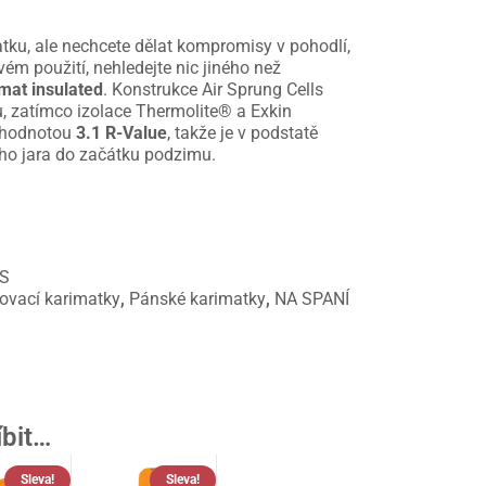
tku, ale nechcete dělat kompromisy v pohodlí,
vém použití, nehledejte nic jiného než
mat insulated
. Konstrukce Air Sprung Cells
u, zatímco izolace Thermolite® a Exkin
s hodnotou
3.1 R-Value
, takže je v podstatě
ího jara do začátku podzimu.
S
ovací karimatky
,
Pánské karimatky
,
NA SPANÍ
íbit…
Sleva!
Sleva!