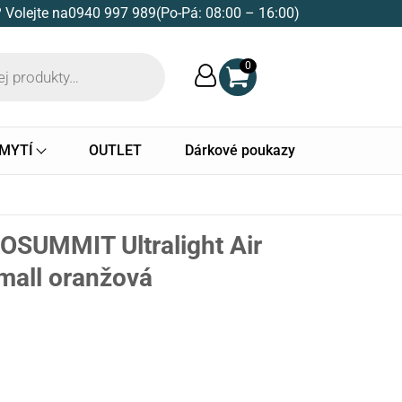
 Volejte na
0940 997 989
(Po-Pá: 08:00 – 16:00)
0
 MYTÍ
OUTLET
Dárkové poukazy
OSUMMIT Ultralight Air
mall oranžová