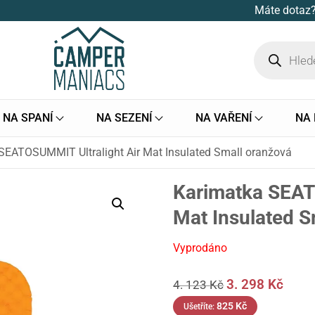
Máte dotaz?
NA SPANÍ
NA SEZENÍ
NA VAŘENÍ
NA
SEATOSUMMIT Ultralight Air Mat Insulated Small oranžová
Karimatka SEAT
Mat Insulated S
Vyprodáno
3. 298
Kč
4. 123
Kč
825
Kč
Ušetříte: