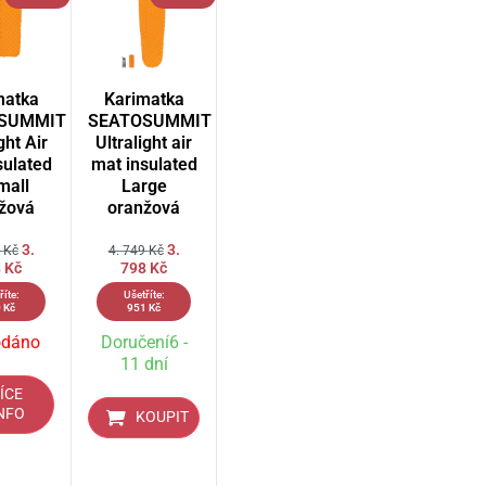
matka
Karimatka
SUMMIT
SEATOSUMMIT
ght Air
Ultralight air
sulated
mat insulated
mall
Large
žová
oranžová
3.
3.
8
Kč
4. 749
Kč
8
Kč
798
Kč
říte:
Ušetříte:
0
Kč
951
Kč
odáno
Doručení6 -
11 dní
ÍCE
NFO
KOUPIT