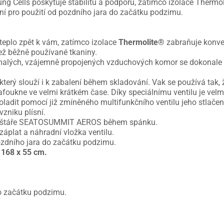
ung Cells poskytuje stabilitu a podporu, zatímco izolace Thermo
ální pro použití od pozdního jara do začátku podzimu.
teplo zpět k vám, zatímco izolace
Thermolite®
zabraňuje konve
než běžně používané tkaniny.
lých, vzájemně propojených vzduchových komor se dokonale p
 který slouží i k zabalení během skladování. Vak se používá tak, 
oukne ve velmi krátkém čase. Díky speciálnímu ventilu je velm
oladit pomocí již zmíněného multifunkčního ventilu jeho stlače
zniku plísní.
olštáře SEATOSUMMIT AEROS během spánku.
záplat a náhradní vložka ventilu.
ozdního jara do začátku podzimu.
 168 x 55 cm.
do začátku podzimu.