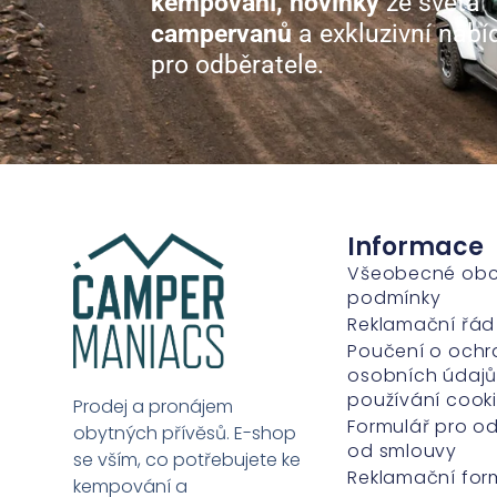
kempování, novinky
ze světa
campervanů
a exkluzivní nabí
pro odběratele.
Informace
Všeobecné ob
podmínky
Reklamační řád
Poučení o ochr
osobních údajů
používání cook
Prodej a pronájem
Formulář pro o
obytných přívěsů. E-shop
od smlouvy
se vším, co potřebujete ke
Reklamační for
kempování a