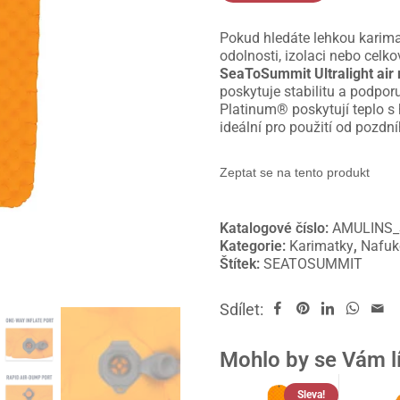
Pokud hledáte lehkou karima
odolnosti, izolaci nebo celko
SeaToSummit Ultralight air 
poskytuje stabilitu a podpor
Platinum® poskytují teplo 
ideální pro použití od pozdn
Zeptat se na tento produkt
Katalogové číslo:
AMULINS_
Kategorie:
Karimatky
,
Nafuk
Štítek:
SEATOSUMMIT
Sdílet:
Mohlo by se Vám l
Sleva!