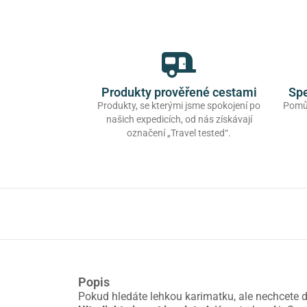
Produkty prověřené cestami
Spe
Produkty, se kterými jsme spokojení po
Pomůž
našich expedicích, od nás získávají
označení „Travel tested“.
Popis
Pokud hledáte lehkou karimatku, ale nechcete dě