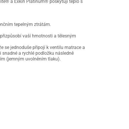
lite® a Exkin Platinum® poskytují teplo s
nčním tepelným ztrátám.
řizpůsobí vaší hmotnosti a tělesným
že se jednoduše připojí k ventilu matrace a
i snadné a rychlé podložku následně
ním (jemným uvolněním tlaku).