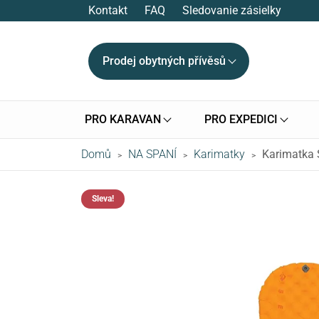
Kontakt
FAQ
Sledovanie zásielky
Prodej obytných přívěsů
PRO KARAVAN
PRO EXPEDICI
Domů
NA SPANÍ
Karimatky
Karimatka 
>
>
>
Sleva!