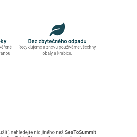
oky
Bez zbytečného odpadu
ověřené
Recyklujeme a znovu používáme všechny
ovanou
obaly a krabice.
ití, nehledejte nic jiného než
SeaToSummit