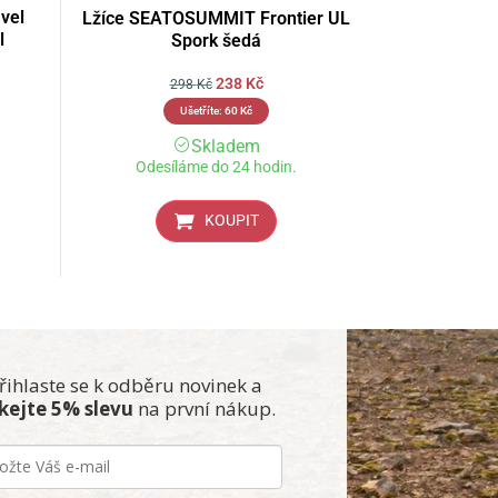
vel
Lžíce SEATOSUMMIT Frontier UL
l
Spork šedá
238
Kč
298
Kč
Ušetříte:
60
Kč
Skladem
Odesíláme do 24 hodin.
KOUPIT
řihlaste se k odběru novinek a
skejte 5% slevu
na první nákup.