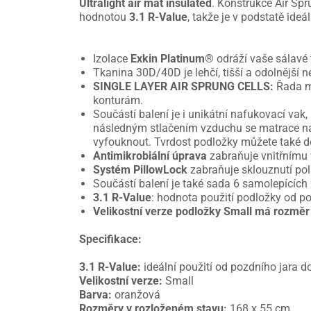
Ultralight air mat insulated
. Konstrukce Air Spr
hodnotou
3.1 R-Value
, takže je v podstatě ide
Izolace
Exkin Platinum®
odráží vaše sálavé 
Tkanina 30D/40D je lehčí, tišší a odolnější 
SINGLE LAYER AIR SPRUNG CELLS:
Řada ma
konturám.
Součástí balení je i unikátní nafukovací vak,
následným stlačením vzduchu se matrace naf
vyfouknout. Tvrdost podložky můžete také d
Antimikrobiální úprava
zabraňuje vnitřnímu v
Systém PillowLock
zabraňuje sklouznutí p
Součástí balení je také sada 6 samolepících 
3.1 R-Value
: hodnota použití podložky od p
Velikostní verze podložky Small má rozměr
Specifikace:
3.1 R-Value:
ideální použití od pozdního jara 
Velikostní verze:
Small
Barva:
oranžová
Rozměry v rozloženém stavu:
168 x 55 cm