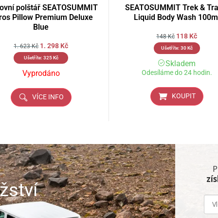
tovní polštář SEATOSUMMIT
SEATOSUMMIT Trek & Tra
ros Pillow Premium Deluxe
Liquid Body Wash 100m
Blue
118
Kč
148
Kč
1. 298
Kč
1. 623
Kč
Ušetříte:
30
Kč
Ušetříte:
325
Kč
Skladem
Vyprodáno
Odesíláme do 24 hodin.
KOUPIT
VÍCE INFO
P
zí
žství