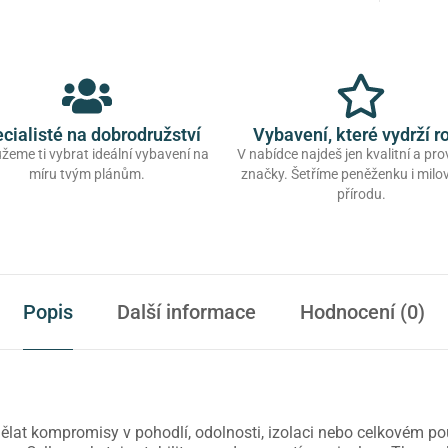
cialisté na dobrodružství
Vybavení, které vydrží r
eme ti vybrat ideální vybavení na
V nabídce najdeš jen kvalitní a pr
míru tvým plánům.
značky. Šetříme peněženku i mil
přírodu.
Popis
Další informace
Hodnocení (0)
lat kompromisy v pohodlí, odolnosti, izolaci nebo celkovém použ