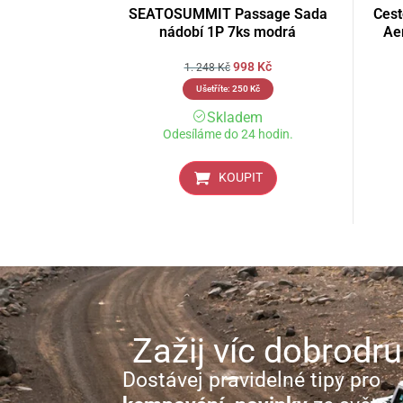
SEATOSUMMIT Passage Sada
Ces
nádobí 1P 7ks modrá
Ae
998
Kč
1. 248
Kč
Ušetříte:
250
Kč
Skladem
Odesíláme do 24 hodin.
KOUPIT
Zažij víc dobrodru
Dostávej pravidelné tipy pro