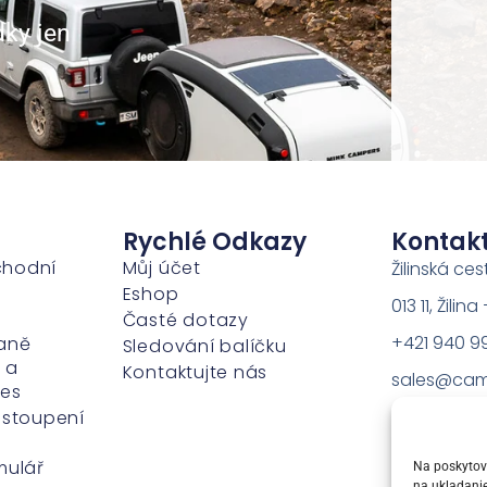
dky jen
Rychlé Odkazy
Kontak
chodní
Můj účet
Žilinská ces
Eshop
013 11, Žili
Časté dotazy
+421 940 9
aně
Sledování balíčku
 a
Kontaktujte nás
sales@cam
ies
dstoupení
mulář
Na poskytova
na ukladanie