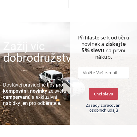
Přihlaste se k odběru
Zažij víc
novinek a
získejte
5% slevu
na první
dobrodružství
nákup.
Dostávej pravidelné tipy pro
kempování, novinky
ze světa
Chci slevu
campervanů
a exkluzivní
nabídky jen pro odběratele.
Zásady zpracování
osobních údajů