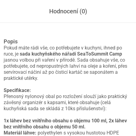
Hodnocení (0)
Popis
Pokud máte rádi vše, co potřebujete v kuchyni, ihned po
ruce, je
sada kuchyňského nářadí SeaToSummit Camp
jasnou volbou při vaření v přírodě. Sada obsahuje vše, co
potřebujete, od nepropustných lahví na oleje a koření, přes
servírovací náčiní až po čisticí kartáč se saponátem a
praktické utěrky.
Specifikace:
Přenosný nylonový obal po rozložení slouží jako praktický
závěsný organizér s kapsami, které obsahuje (celá
kuchyňská sada se skládá z 10ks příslušenství):
1x láhev bez vnitřního obsahu o objemu 100 ml, 2x láhev
bez vnitřního obsahu o objemu 50 ml.
Materiál láhve:
polyethylen s vysokou hustotou HDPE