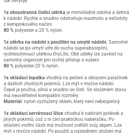
tak nevylije.
1x oboustranná čisticí utěrka
je mimořádně odolná a šetrná
k nádobí. Rychle a snadno odstraňuje mastnotu a nečistoty
z kempinkového náčiní.
80 %
polyester a 20 % nylon.
1x utěrka na nádobí s použitím na umyté nádobí.
Samotné
nádobí se po umytí utře do sucha superabsorpční,
rychleschnoucí utěrkou DryLite
.
Obě utěrky lze zavěsit na
samotný organizér pro rychlý přístup a sušení.
80 %
polyester-20 % nylon.
1x skládací lopatka
vhodná na pečení a obracení palačinek
a dalších chutných pokrmů. Lze mýt v myčce nádobí.
Čepel je pružná, silná a snadno se čistí. Ve složeném stavu
má neuvěřitelně kompaktní rozměry.
Materiál:
nylon vyztužený sklem, který není nebezpečný.
1x skládací servírovací lžíce
vhodná k nabírání polévek a
jiných pokrmů, což z ní činí praktickou naběračku. Po
stlačení vnitřní části má možnost zvětšit svůj objem. Lze
mýt v myčce nádobí. Po použití a následném složení má