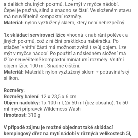
a dalších chutných pokrmů. Lze mýt v myčce nádobí.
Čepel je pružná, silná a snadno se čistí. Ve složeném stavu
má neuvěřitelně kompaktní rozměry.
Materiál:
nylon vyztužený sklem, který není nebezpečný.
1x skládací servírovací lžíce
vhodná k nabírání polévek a
jiných pokrmů, což z ní činí praktickou naběračku. Po
stlačení vnitřní části má možnost zvětšit svůj objem. Lze
mýt v myčce nádobí. Po použití a následném složení má
lžíce neuvěřitelně kompaktní miniaturní rozměry. Vnitřní
objem lžíce 100 ml. Snadné čištění.
Materiál:
Materiál: nylon vyztužený sklem + potravinářský
silikon.
Rozměry:
Rozměry balení:
12 x 23,5 x 6 cm
Objem nádobky:
1x 100 ml, 2x 50 ml (bez obsahu), 1x 50
ml mycí přípravek Wilderness Wash
Hmotnost:
310 g
V případě zájmu je možné objednat také skládací
kempingový dřez na mytí nádobí v různých velikostech 5l,