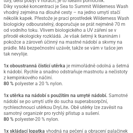
túry, delší pobyt v horách, je to ideální pomocník.
Díky vysoké koncentraci je Sea to Summit Wilderness Wash
vhodný zejména na dlouhé cesty – na jedno umytí stačí
několik kapek. Přestože je prací prostředek Wilderness Wash
biologicky odbouratelný, doporučuje se prát nejméně 70 m
od vodního toku. Vlivem biologického a UV záření se v
přírodě ekologicky rozkládá. Je však šetrný k tkaninám i
pokožce a zároveň účinný na mastné nádobí a skvrny na
prádle. Má bezpečnostní uzávěr, takže se vám v tašce jen
tak nevylije.
1x oboustranná čisticí utěrka
je mimořádně odolná a šetrná
k nádobí. Rychle a snadno odstraňuje mastnotu a nečistoty
z kempinkového náčiní.
80 %
polyester a 20 % nylon.
1x utěrka na nádobí s použitím na umyté nádobí.
Samotné
nádobí se po umytí utře do sucha superabsorpční,
rychleschnoucí utěrkou DryLite
.
Obě utěrky lze zavěsit na
samotný organizér pro rychlý přístup a sušení.
80 %
polyester-20 % nylon.
1x skládací lopatka
vhodná na pečení a obracení palačinek