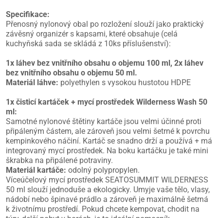
Specifikace:
Přenosný nylonový obal po rozložení slouží jako praktický
závěsný organizér s kapsami, které obsahuje (celá
kuchyňská sada se skládá z 10ks příslušenství):
1x láhev bez vnitřního obsahu o objemu 100 ml, 2x láhev
bez vnitřního obsahu o objemu 50 ml.
Materiál láhve:
polyethylen s vysokou hustotou HDPE
1x čisticí kartáček + mycí prostředek Wilderness Wash 50
ml:
Samotné nylonové štětiny kartáče jsou velmi účinné proti
připáleným částem, ale zároveň jsou velmi šetrné k povrchu
kempinkového náčiní. Kartáč se snadno drží a používá + má
integrovaný mycí prostředek. Na boku kartáčku je také mini
škrabka na připálené potraviny.
Materiál kartáče:
odolný polypropylen.
Víceúčelový mycí prostředek SEATOSUMMIT WILDERNESS
50 ml slouží jednoduše a ekologicky. Umyje vaše tělo, vlasy,
nádobí nebo špinavé prádlo a zároveň je maximálně šetrná
k životnímu prostředí. Pokud chcete kempovat, chodit na