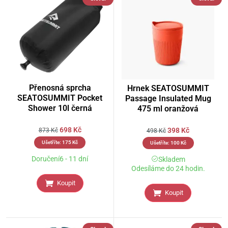
Přenosná sprcha
Hrnek SEATOSUMMIT
SEATOSUMMIT Pocket
Passage Insulated Mug
Shower 10l černá
475 ml oranžová
698
Kč
398
Kč
873
Kč
498
Kč
Ušetříte:
175
Kč
Ušetříte:
100
Kč
Doručení6 - 11 dní
Skladem
Odesíláme do 24 hodin.
Koupit
Koupit