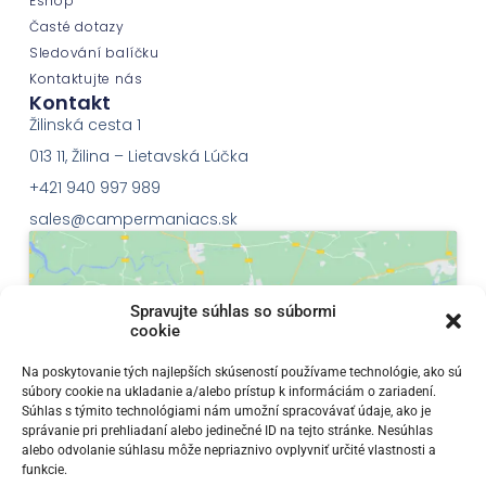
Eshop
Časté dotazy
Sledování balíčku
Kontaktujte nás
Kontakt
Žilinská cesta 1
013 11, Žilina – Lietavská Lúčka
+421 940 997 989
sales@campermaniacs.sk
Spravujte súhlas so súbormi
cookie
Klepnutím přijměte marketingové soubory
Na poskytovanie tých najlepších skúseností používame technológie, ako sú
súbory cookie na ukladanie a/alebo prístup k informáciám o zariadení.
cookie a povolte tento obsah
Súhlas s týmito technológiami nám umožní spracovávať údaje, ako je
správanie pri prehliadaní alebo jedinečné ID na tejto stránke. Nesúhlas
alebo odvolanie súhlasu môže nepriaznivo ovplyvniť určité vlastnosti a
funkcie.