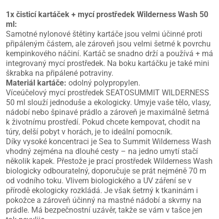
1x čisticí kartáček + mycí prostředek Wilderness Wash 50
ml:
Samotné nylonové štětiny kartáče jsou velmi účinné proti
připáleným částem, ale zároveň jsou velmi šetrné k povrchu
kempinkového náčiní. Kartáč se snadno drží a používá + má
integrovaný mycí prostředek. Na boku kartáčku je také mini
škrabka na připálené potraviny.
Materiál kartáče:
odolný polypropylen.
Víceúčelový mycí prostředek SEATOSUMMIT WILDERNESS
50 ml slouží jednoduše a ekologicky. Umyje vaše tělo, vlasy,
nádobí nebo špinavé prádlo a zároveň je maximálně šetrná
k životnímu prostředí. Pokud chcete kempovat, chodit na
túry, delší pobyt v horách, je to ideální pomocník.
Díky vysoké koncentraci je Sea to Summit Wilderness Wash
vhodný zejména na dlouhé cesty – na jedno umytí stačí
několik kapek. Přestože je prací prostředek Wilderness Wash
biologicky odbouratelný, doporučuje se prát nejméně 70 m
od vodního toku. Vlivem biologického a UV záření se v
přírodě ekologicky rozkládá. Je však šetrný k tkaninám i
pokožce a zároveň účinný na mastné nádobí a skvrny na
prádle. Má bezpečnostní uzávěr, takže se vám v tašce jen