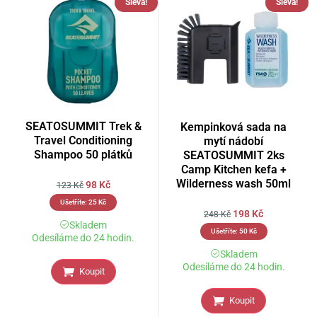
Sleva!
Sleva!
SEATOSUMMIT Trek &
Kempinková sada na
Travel Conditioning
mytí nádobí
Shampoo 50 plátků
SEATOSUMMIT 2ks
Camp Kitchen kefa +
Wilderness wash 50ml
98
Kč
123
Kč
Ušetříte:
25
Kč
198
Kč
248
Kč
Skladem
Ušetříte:
50
Kč
Odesíláme do 24 hodin.
Skladem
Odesíláme do 24 hodin.
Koupit
Koupit