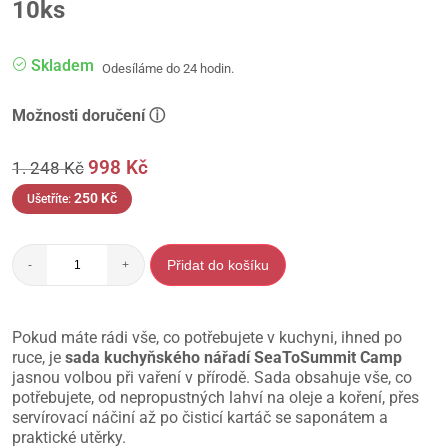
10ks
Skladem
Odesíláme do 24 hodin.
Možnosti doručení ⓘ
998
Kč
1. 248
Kč
250
Kč
Ušetříte:
Přidat do košíku
-
+
Pokud máte rádi vše, co potřebujete v kuchyni, ihned po
ruce, je
sada kuchyňského nářadí SeaToSummit Camp
jasnou volbou při vaření v přírodě. Sada obsahuje vše, co
potřebujete, od nepropustných lahví na oleje a koření, přes
servírovací náčiní až po čisticí kartáč se saponátem a
praktické utěrky.