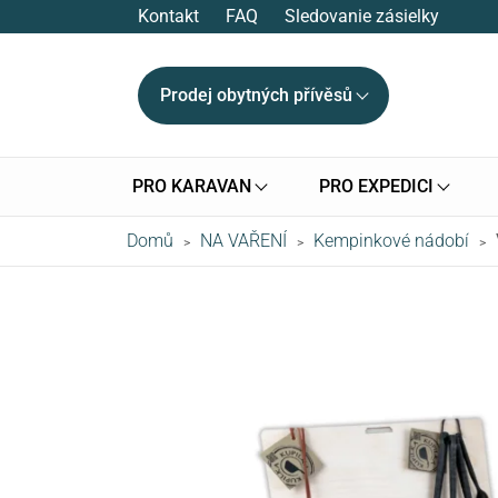
Kontakt
FAQ
Sledovanie zásielky
Prodej obytných přívěsů
PRO KARAVAN
PRO EXPEDICI
Domů
NA VAŘENÍ
Kempinkové nádobí
>
>
>