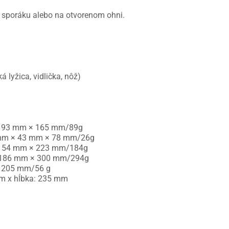
a sporáku alebo na otvorenom ohni.
á lyžica, vidlička, nôž)
 93 mm × 165 mm/89g
m × 43 mm × 78 mm/26g
154 mm × 223 mm/184g
186 mm × 300 mm/294g
 205 mm/56 g
mm x hĺbka: 235 mm