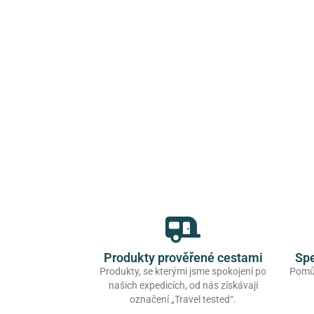
Produkty prověřené cestami
Spe
Produkty, se kterými jsme spokojení po
Pomůž
našich expedicích, od nás získávají
označení „Travel tested“.