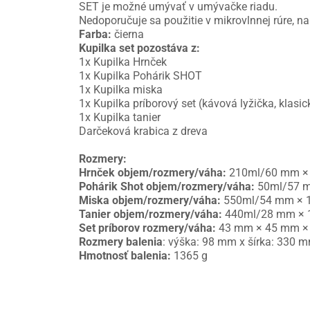
SET je možné umývať v umývačke riadu.
Nedoporučuje sa použitie v mikrovlnnej rúre, n
Farba:
čierna
Kupilka set pozostáva z:
1x Kupilka Hrnček
1x Kupilka Pohárik SHOT
1x Kupilka miska
1x Kupilka príborový set (kávová lyžička, klasick
1x Kupilka tanier
Darčeková krabica z dreva
Rozmery:
Hrnček objem/rozmery/váha:
210ml/60 mm ×
Pohárik Shot objem/rozmery/váha:
50ml/57 m
Miska objem/rozmery/váha:
550ml/54 mm × 
Tanier objem/rozmery/váha:
440ml/28 mm × 
Set príborov rozmery/váha:
43 mm × 45 mm ×
Rozmery balenia
: výška: 98 mm x šírka: 330 
Hmotnosť balenia:
1365 g