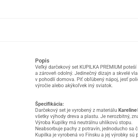
Popis
Veľký darčekový set KUPILKA PREMIUM poteší 
a zároveň odolný. Jedinečný dizajn a skvelé vla
v pohodlí domova. Piť obľúbený nápoj, jesť po
výročie alebo akýkoľvek iný sviatok.
Špecifikácia:
Darčekový set je vyrobený z materiálu
Karelin
všetky výhody dreva a plastu. Je nerozbitný, zn
Výroba Kupilky má neutrálnu uhlíkovú stopu.
Neabsorbuje pachy z potravín, jednoducho sa čist
Kupilka je vyrobená vo Fínsku a jej výrobky sú 