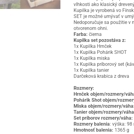
vlhkosti ako klasický drevený
Kupilka je vyrobená vo Fínsk
SET je možné umývať v umý
Nedoporučuje sa použitie v m
otvorenom ohni.
Farba:
čierna
Kupilka set pozostáva z:
1x Kupilka Hrnček
1x Kupilka Pohárik SHOT
1x Kupilka miska
1x Kupilka príborový set (káv
1x Kupilka tanier
Darčeková krabica z dreva
Rozmery:
Hrnček objem/rozmery/váh
Pohárik Shot objem/rozmer
Miska objem/rozmery/váha
Tanier objem/rozmery/váha
Set príborov rozmery/váha:
Rozmery balenia
: výška: 9
Hmotnosť balenia:
1365 g