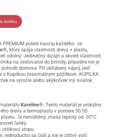
do košíku
A PREMIUM poteší naozaj každého. Je
ne®,
ktorý spája vlastnosti dreva + plastu,
ň odolný. Jedinečný dizajn a skvelé vlastnosti
čníka na cestovanie do prírody, prípadne nie je
v pohodlí domova. Piť obľúbený nápoj, jesť
 je s Kupilkou maximálnym pôžitkom. KUPILKA
rček na výročie alebo akýkoľvek iný sviatok.
 materiálu
Kareline®
. Tento materiál je unikátny
vého dreva a termoplastu v pomere 50:50.
plastu. Je nerozbitný, znáša teploty od -30°C
ároveň ľahký.
 uhlíkovú stopu.
 jednoducho sa čistí a nie je citlivý voči