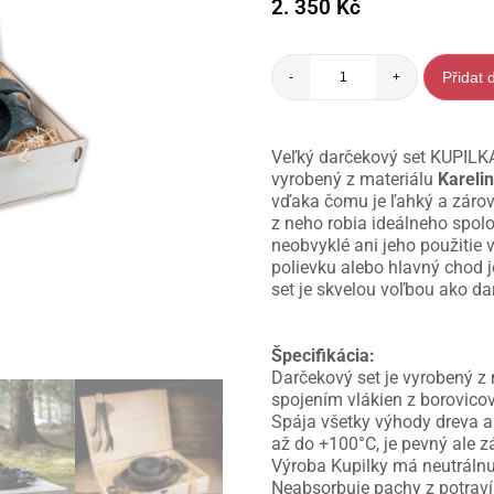
2. 350
Kč
Přidat 
-
+
Veľký darčekový set KUPILK
vyrobený z materiálu
Kareli
vďaka čomu je ľahký a zárove
z neho robia ideálneho spolo
neobvyklé ani jeho použitie 
polievku alebo hlavný chod
set je skvelou voľbou ako da
Špecifikácia:
Darčekový set je vyrobený z
spojením vlákien z borovico
Spája všetky výhody dreva a 
až do +100°C, je pevný ale z
Výroba Kupilky má neutrálnu
Neabsorbuje pachy z potravín,