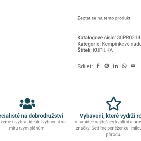
Zeptat se na tento produkt
Katalogové číslo:
30PR0314
Kategorie:
Kempinkové nádo
Štítek:
KUPILKA
Sdílet:
cialisté na dobrodružství
Vybavení, které vydrží r
eme ti vybrat ideální vybavení na
V nabídce najdeš jen kvalitní a pr
míru tvým plánům.
značky. Šetříme peněženku i mil
přírodu.