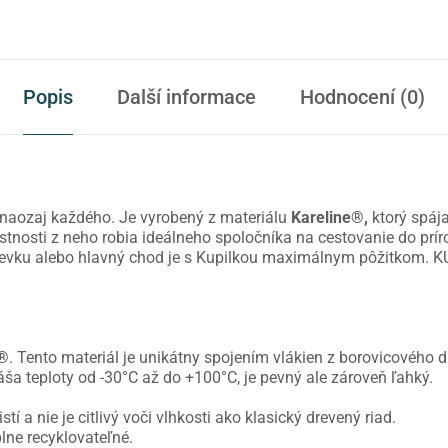
Popis
Další informace
Hodnocení (0)
naozaj každého. Je vyrobený z materiálu
Kareline®,
ktorý spája
stnosti z neho robia ideálneho spoločníka na cestovanie do príro
lievku alebo hlavný chod je s Kupilkou maximálnym pôžitkom. K
e®
. Tento materiál je unikátny spojením vlákien z borovicového 
áša teploty od -30°C až do +100°C, je pevný ale zároveň ľahký.
í a nie je citlivý voči vlhkosti ako klasický drevený riad.
plne recyklovateľné.