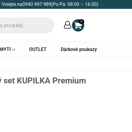
 Volejte na
0940 997 989
(Po-Pá: 08:00 – 16:00)
0
 MYTÍ
OUTLET
Dárkové poukazy
ý set KUPILKA Premium