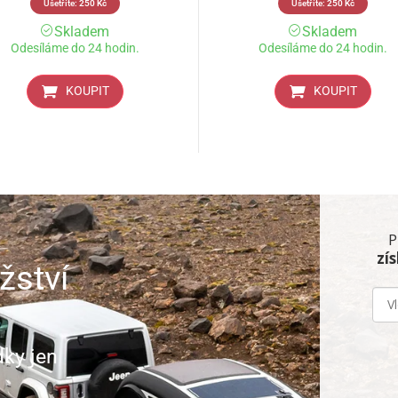
Ušetříte:
250
Kč
Ušetříte:
250
Kč
Skladem
Skladem
Odesíláme do 24 hodin.
Odesíláme do 24 hodin.
KOUPIT
KOUPIT
P
zí
žství
dky jen