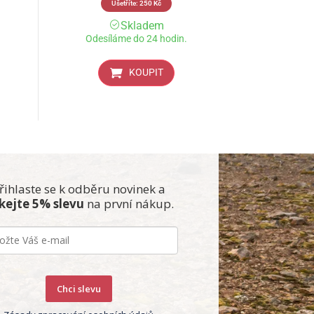
Ušetříte:
250
Kč
Skladem
Odesíláme do 24 hodin.
KOUPIT
řihlaste se k odběru novinek a
skejte 5% slevu
na první nákup.
Chci slevu