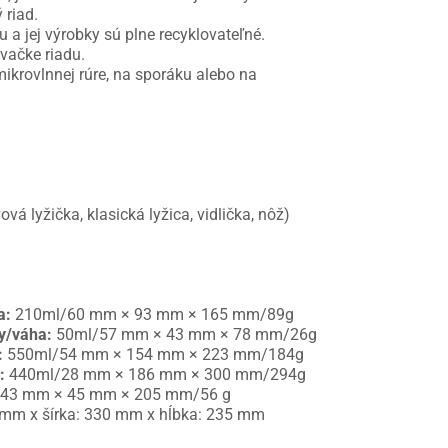
 riad.
u a jej výrobky sú plne recyklovateľné.
vačke riadu.
ikrovlnnej rúre, na sporáku alebo na
ová lyžička, klasická lyžica, vidlička, nôž)
a:
210ml/60 mm × 93 mm × 165 mm/89g
y/váha:
50ml/57 mm × 43 mm × 78 mm/26g
:
550ml/54 mm × 154 mm × 223 mm/184g
:
440ml/28 mm × 186 mm × 300 mm/294g
43 mm × 45 mm × 205 mm/56 g
8 mm x šírka: 330 mm x hĺbka: 235 mm