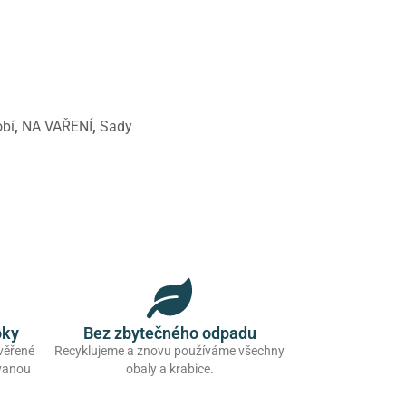
bí
,
NA VAŘENÍ
,
Sady
oky
Bez zbytečného odpadu
ověřené
Recyklujeme a znovu používáme všechny
ovanou
obaly a krabice.