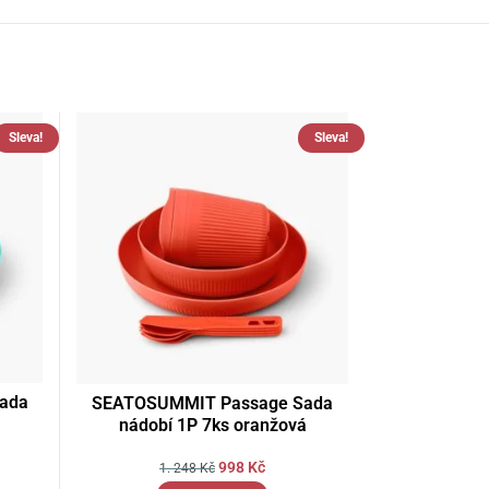
Sleva!
Sleva!
ada
SEATOSUMMIT Passage Sada
nádobí 1P 7ks oranžová
998
Kč
1. 248
Kč