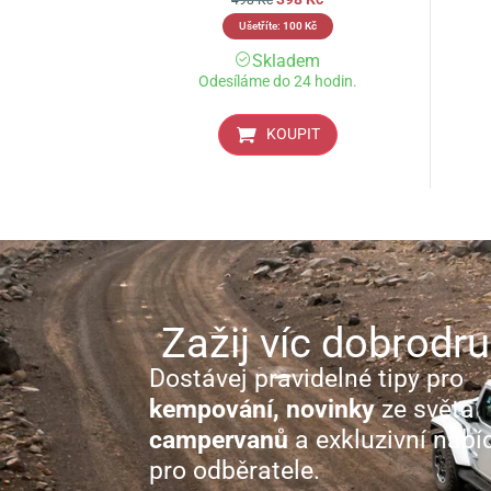
498
Kč
Ušetříte:
100
Kč
Skladem
Odesíláme do 24 hodin.
KOUPIT
Zažij víc dobrodru
Dostávej pravidelné tipy pro
kempování, novinky
ze světa
campervanů
a exkluzivní nabí
pro odběratele.