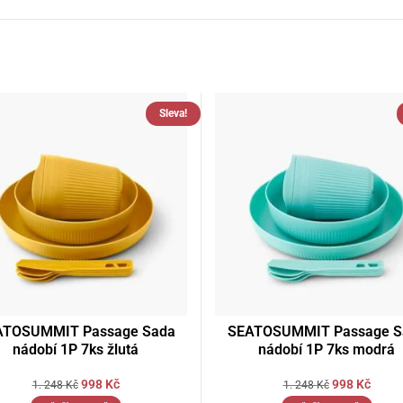
Sleva!
ATOSUMMIT Passage Sada
SEATOSUMMIT Passage S
nádobí 1P 7ks žlutá
nádobí 1P 7ks modrá
998
Kč
998
Kč
1. 248
Kč
1. 248
Kč