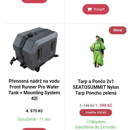
Koupit
Sleva!
Přenosná nádrž na vodu
Tarp a Pončo 2v1
Front Runner Pro Water
SEATOSUMMIT Nylon
Tank + Mounting System
Tarp Poncho zelená
42l
1. 398
Kč
1. 748
Kč
4. 975
Kč
Ušetříte:
350
Kč
Doručení6 - 11 dní
Skladem
Odesíláme do 24 hodin.