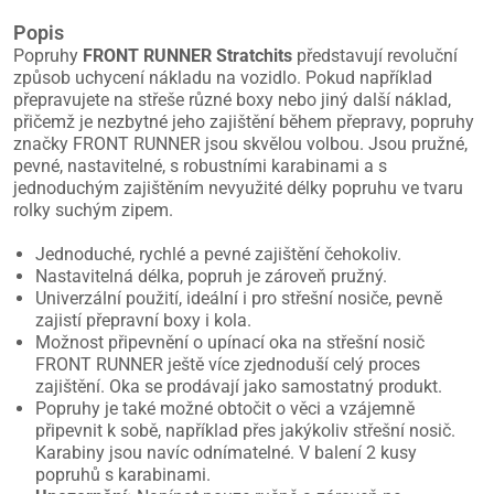
Popis
Popruhy
FRONT RUNNER Stratchits
představují revoluční
způsob uchycení nákladu na vozidlo. Pokud například
přepravujete na střeše různé boxy nebo jiný další náklad,
přičemž je nezbytné jeho zajištění během přepravy, popruhy
značky FRONT RUNNER jsou skvělou volbou. Jsou pružné,
pevné, nastavitelné, s robustními karabinami a s
jednoduchým zajištěním nevyužité délky popruhu ve tvaru
rolky suchým zipem.
Jednoduché, rychlé a pevné zajištění čehokoliv.
Nastavitelná délka, popruh je zároveň pružný.
Univerzální použití, ideální i pro střešní nosiče, pevně
zajistí přepravní boxy i kola.
Možnost připevnění o upínací oka na střešní nosič
FRONT RUNNER ještě více zjednoduší celý proces
zajištění. Oka se prodávají jako samostatný produkt.
Popruhy je také možné obtočit o věci a vzájemně
připevnit k sobě, například přes jakýkoliv střešní nosič.
Karabiny jsou navíc odnímatelné. V balení 2 kusy
popruhů s karabinami.