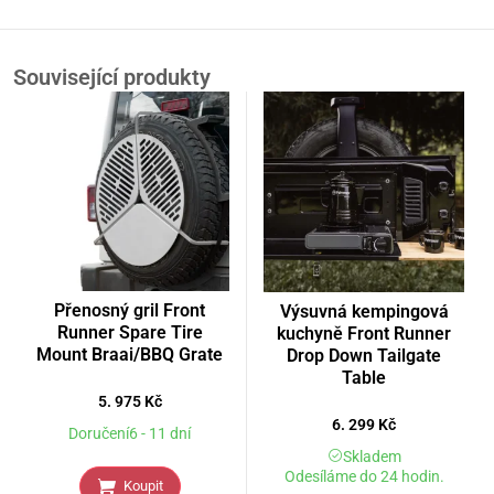
Související produkty
Přenosný gril Front
Výsuvná kempingová
Runner Spare Tire
kuchyně Front Runner
Mount Braai/BBQ Grate
Drop Down Tailgate
Table
5. 975
Kč
6. 299
Kč
Doručení6 - 11 dní
Skladem
Odesíláme do 24 hodin.
Koupit