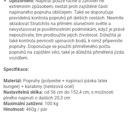
Upozornění:
Napínat pouze ručně a zároveň ne
extrémním způsobem, nestát proti zajištěné části
napínaného popruhu obličejem. Také se doporučuje
pravidelná kontrola popruhů při delších cestách. Nesmíte
skladovat Stratchits na přímém slunečním světle a
nevystavovat je povětrnostním podmínkám, když je právě
nepoužíváte, tím prodloužíte jejich životnost. Důležitá je
také kontrola pevnosti upínacích bodů, k nimž připevníte
popruhy. Doporučuje se použití přiměřeného počtu
popruhů na zajištění věcí, také je důležitá přiměřená jízda
vozidlem.
Specifikace:
Materiál:
Popruhy (polyester + napínací páska latex
bungee) + karabiny (nerezová ocel)
Nastavitelná délka:
od 56 cm do 152,4 cm, s možností
plného napnutí o dalších 20,3 cm
Maximální zatížení:
100 kg
Hmotnost:
460g / pár