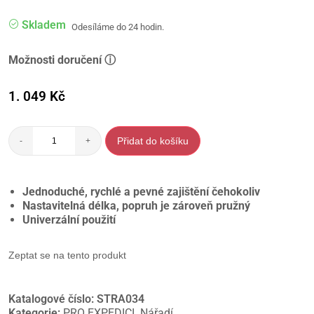
Skladem
Odesíláme do 24 hodin.
Možnosti doručení ⓘ
1. 049
Kč
Přidat do košíku
-
+
Jednoduché, rychlé a pevné zajištění čehokoliv
Nastavitelná délka, popruh je zároveň pružný
Univerzální použití
Zeptat se na tento produkt
Katalogové číslo:
STRA034
Kategorie:
PRO EXPEDICI
,
Nářadí