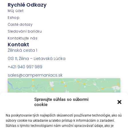
Rychlé Odkazy
Můj účet
Eshop
Časté dotazy
Sledování balíčku
Kontaktujte nás
Kontakt
Žilinská cesta 1
013 11, Žilina – Lietavská Lúčka
+421 940 997 989
sales@campermaniacs.sk
Spravujte súhlas so súbormi
cookie
Klepnutím přijměte marketingové soubory
Na poskytovanie tých najlepších skúseností používame technológie, ako sú
súbory cookie na ukladanie a/alebo prístup k informáciám o zariadení.
cookie a povolte tento obsah
Súhlas s týmito technológiami nám umožní spracovávať údaje, ako je