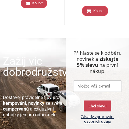
Koupit
Koupit
Přihlaste se k odběru
Zažij víc
novinek a
získejte
5% slevu
na první
dobrodružství
nákup.
Dostávej pravidelné tipy pro
kempování, novinky
ze světa
Chci slevu
campervanů
a exkluzivní
nabídky jen pro odběratele.
Zásady zpracování
osobních údajů