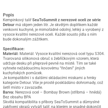
Popis
Kempinkový talíř
SeaToSummit z nerezové oceli ze série
Detour
má objem jeden litr. Je skvělým doplňkem každé
venkovní kuchyně, je mimořádně odolný, lehký a vyrobený z
vysoce kvalitní nerezové oceli. Každé sousto jídla s ním
bude dokonalým zážitkem.
Specifikace:
Materiál:
Materiál: Vysoce kvalitní nerezová ocel typu S304.
Tvarovaná silikonová obruč s žebříčkovým vzorem, která
udržuje desku při přepravě pevně na místě. Tím se také
vyhnete nežádoucímu kovovému “řinčení” jiných
kuchyňských pomůcek.
Je kompatibilní i s dalšími skládacími miskami a hrnky
kategorie Detour. Vše je prostě poskládáno dohromady, což
šetří místo v zavazadle.
Barva:
Nerezová ocel – Bombay Brown (stříbrná – hnědá)
Bez obsahu BPA
Skvělá kompatibilita s příbory SeaToSummit a důmyslné
zakřivení okrajů vytváří talíř, na kterém je snadné dokončit