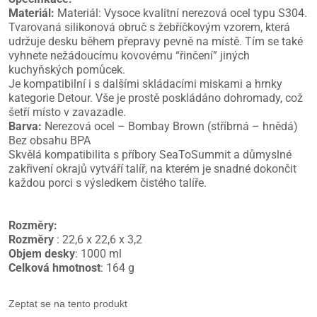
Materiál:
Materiál: Vysoce kvalitní nerezová ocel typu S304.
Tvarovaná silikonová obruč s žebříčkovým vzorem, která
udržuje desku během přepravy pevně na místě. Tím se také
vyhnete nežádoucímu kovovému “řinčení” jiných
kuchyňských pomůcek.
Je kompatibilní i s dalšími skládacími miskami a hrnky
kategorie Detour. Vše je prostě poskládáno dohromady, což
šetří místo v zavazadle.
Barva:
Nerezová ocel – Bombay Brown (stříbrná – hnědá)
Bez obsahu BPA
Skvělá kompatibilita s příbory SeaToSummit a důmyslné
zakřivení okrajů vytváří talíř, na kterém je snadné dokončit
každou porci s výsledkem čistého talíře.
Rozměry:
Rozměry
: 22,6 x 22,6 x 3,2
Objem desky
: 1000 ml
Celková hmotnost
: 164 g
Zeptat se na tento produkt