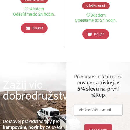
Ušetříte:
65
Kč
Skladem
Odesíláme do 24 hodin.
Skladem
Odesíláme do 24 hodin.
Koupit
Koupit
Přihlaste se k odběru
Zažij víc
novinek a
získejte
5% slevu
na první
dobrodružství
nákup.
Dostávej pravidelné tipy pro
kempování, novinky
ze světa
Chci slevu