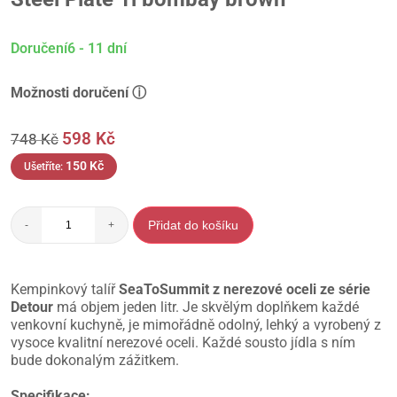
Doručení6 - 11 dní
Možnosti doručení ⓘ
598
Kč
748
Kč
150
Kč
Ušetříte:
Přidat do košíku
-
+
Kempinkový talíř
SeaToSummit z nerezové oceli ze série
Detour
má objem jeden litr. Je skvělým doplňkem každé
venkovní kuchyně, je mimořádně odolný, lehký a vyrobený z
vysoce kvalitní nerezové oceli. Každé sousto jídla s ním
bude dokonalým zážitkem.
Specifikace: