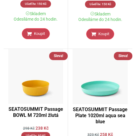
Ušetříte:
150
Kč
Ušetříte:
150
Kč
Skladem
Skladem
Odesíláme do 24 hodin.
Odesíláme do 24 hodin.
Koupit
Koupit
Sleva!
Sleva!
SEATOSUMMIT Passage
SEATOSUMMIT Passage
BOWL M 720ml žlutá
Plate 1020ml aqua sea
blue
238
Kč
298
Kč
258
Kč
323
Kč
Ušetříte:
60
Kč