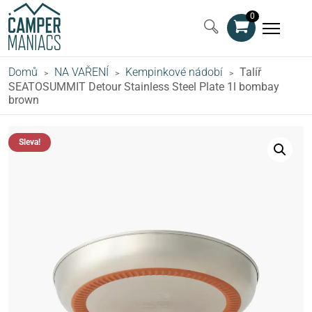
0
Domů
NA VAŘENÍ
Kempinkové nádobí
Talíř
>
>
>
SEATOSUMMIT Detour Stainless Steel Plate 1l bombay
brown
Sleva!