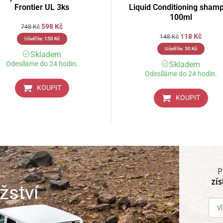
Frontier UL 3ks
Liquid Conditioning sham
100ml
598
Kč
748
Kč
118
Kč
148
Kč
Ušetříte:
150
Kč
Ušetříte:
30
Kč
Skladem
Odesíláme do 24 hodin.
Skladem
Odesíláme do 24 hodin.
KOUPIT
KOUPIT
P
zí
žství