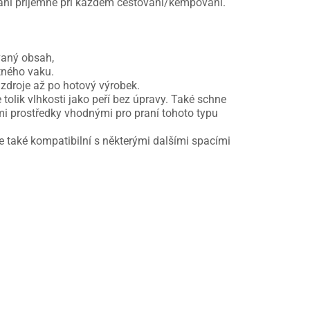
ání příjemné při každém cestování/kempování.
vaný obsah,
tného vaku.
 zdroje až po hotový výrobek.
tolik vlhkosti jako peří bez úpravy. Také schne
cími prostředky vhodnými pro praní tohoto typu
je také kompatibilní s některými dalšími spacími