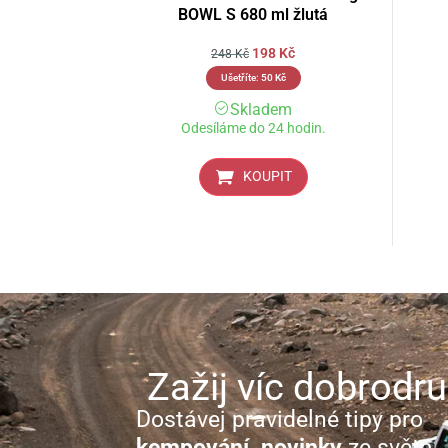
BOWL S 680 ml žlutá
198
Kč
248
Kč
Ušetříte:
50
Kč
Skladem
Odesíláme do 24 hodin.
KOUPIT
Zažij víc dobrodru
Dostávej pravidelné tipy pro
kempování, novinky
ze světa