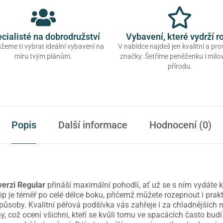
cialisté na dobrodružství
Vybavení, které vydrží r
eme ti vybrat ideální vybavení na
V nabídce najdeš jen kvalitní a pr
míru tvým plánům.
značky. Šetříme peněženku i mil
přírodu.
Popis
Další informace
Hodnocení (0)
erzi Regular
přináší maximální pohodlí, ať už se s ním vydáte 
zip je téměř po celé délce boku, přičemž můžete rozepnout i pra
ůsoby. Kvalitní péřová podšívka vás zahřeje i za chladnějších n
 což ocení všichni, kteří se kvůli tomu ve spacácích často budí. 