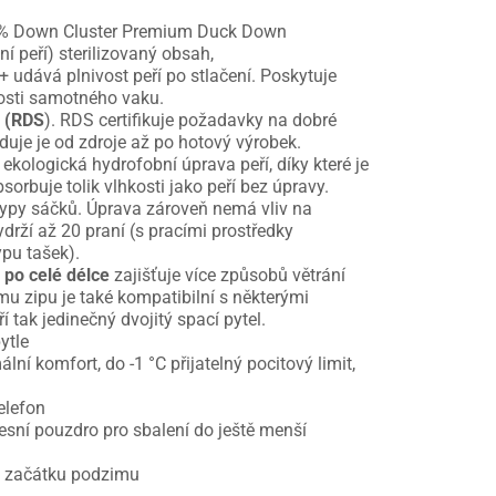
% Down Cluster Premium Duck Down
í peří) sterilizovaný obsah,
+ udává plnivost peří po stlačení. Poskytuje
osti samotného vaku.
 (RDS
). RDS certifikuje požadavky na dobré
eduje je od zdroje až po hotový výrobek.
 ekologická hydrofobní úprava peří, díky které je
orbuje tolik vlhkosti jako peří bez úpravy.
 typy sáčků. Úprava zároveň nemá vliv na
ydrží až 20 praní (s pracími prostředky
ypu tašek).
po celé délce
zajišťuje více způsobů větrání
ímu zipu je také kompatibilní s některými
í tak jedinečný dvojitý spací pytel.
ytle
ní komfort, do -1 °C přijatelný pocitový limit,
elefon
esní pouzdro pro sbalení do ještě menší
do začátku podzimu