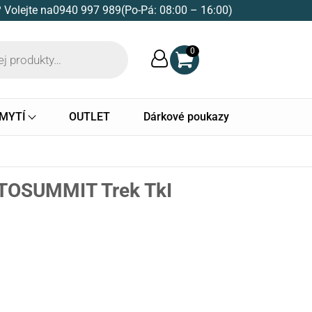
 Volejte na
0940 997 989
(Po-Pá: 08:00 – 16:00)
0
 MYTÍ
OUTLET
Dárkové poukazy
ATOSUMMIT Trek TkI