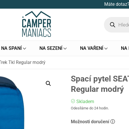
Máte dotaz?
NA SPANÍ
NA SEZENÍ
NA VAŘENÍ
NA
rek TkI Regular modrý
Spací pytel SE
Regular modrý
Skladem
Odesíláme do 24 hodin.
Možnosti doručení ⓘ