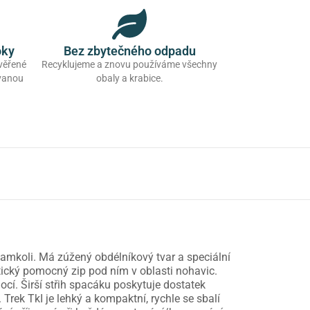
oky
Bez zbytečného odpadu
ověřené
Recyklujeme a znovu používáme všechny
ovanou
obaly a krabice.
kamkoli. Má zúžený obdélníkový tvar a speciální
ktický pomocný zip pod ním v oblasti nohavic.
ocí. Širší střih spacáku poskytuje dostatek
Trek TkI je lehký a kompaktní, rychle se sbalí