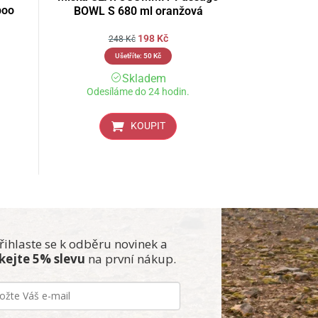
poo
BOWL S 680 ml oranžová
198
Kč
248
Kč
Ušetříte:
50
Kč
Skladem
Odesíláme do 24 hodin.
KOUPIT
řihlaste se k odběru novinek a
skejte 5% slevu
na první nákup.