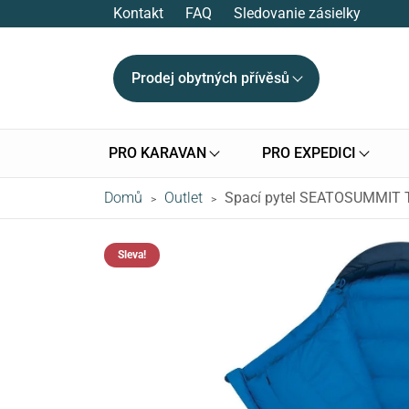
Kontakt
FAQ
Sledovanie zásielky
Prodej obytných přívěsů
PRO KARAVAN
PRO EXPEDICI
Domů
Outlet
Spací pytel SEATOSUMMIT T
>
>
Sleva!