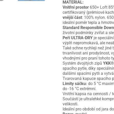
MATERIÁL:
Vnitřní prostor
650+ Loft 85
certifikovaný (prémiové kachn
vnější část
: 100% nylon. 650
ideální poměr tepla a hmotn
Standard Responsible Down
životní podmínky zvířat a sl
Peří ULTRA-DRY
je speciální
výplň nepromokavá, ale neabs
Také schne rychleji než jiné
trvanlivost ani prodyšnost, v
vhodnými pro praní tohoto t
Systém dvojitých zipů
YKK® 
spacího pytle, díky speciáln
dalšími spacími pytli a vytvář
Tvarovaná kapuce spacího p
Limity sáčku:
do 5 °C maximál
do -16 °C extrémní.
Vnitřní kapsa na cennosti / t
Součástí je ultralehké kompr
velikosti.
Ideální pro období od jara 