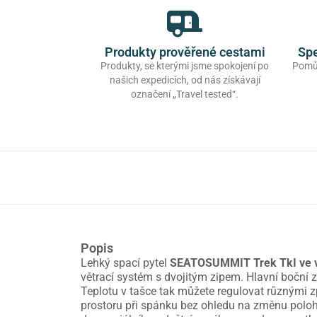
Produkty prověřené cestami
Spe
Produkty, se kterými jsme spokojení po
Pomůž
našich expedicích, od nás získávají
označení „Travel tested“.
Popis
Lehký spací pytel
SEATOSUMMIT Trek TkI ve v
větrací systém s dvojitým zipem. Hlavní boční 
Teplotu v tašce tak můžete regulovat různými zp
prostoru při spánku bez ohledu na změnu polohy,