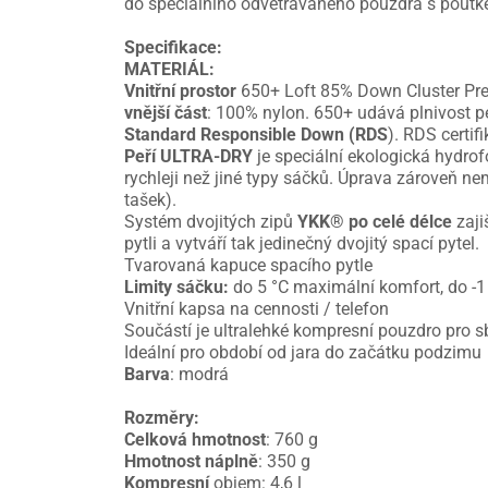
do speciálního odvětrávaného pouzdra s poutk
Specifikace:
MATERIÁL:
Vnitřní prostor
650+ Loft 85% Down Cluster Prem
vnější část
: 100% nylon. 650+ udává plnivost p
Standard Responsible Down (RDS
). RDS certif
Peří ULTRA-DRY
je speciální ekologická hydrof
rychleji než jiné typy sáčků. Úprava zároveň ne
tašek).
Systém dvojitých zipů
YKK® po celé délce
zaji
pytli a vytváří tak jedinečný dvojitý spací pytel.
Tvarovaná kapuce spacího pytle
Limity sáčku:
do 5 °C maximální komfort, do -1 °
Vnitřní kapsa na cennosti / telefon
Součástí je ultralehké kompresní pouzdro pro sb
Ideální pro období od jara do začátku podzimu
Barva
: modrá
Rozměry:
Celková hmotnost
: 760 g
Hmotnost náplně
: 350 g
Kompresní
objem: 4,6 l