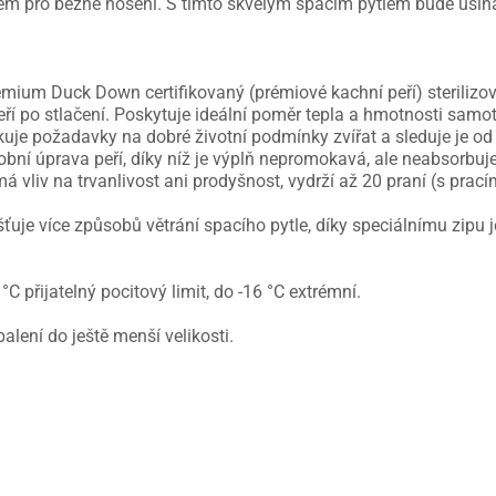
em pro běžné nošení. S tímto skvělým spacím pytlem bude usín
ium Duck Down certifikovaný (prémiové kachní peří) sterilizo
eří po stlačení. Poskytuje ideální poměr tepla a hmotnosti samo
ikuje požadavky na dobré životní podmínky zvířat a sleduje je od
obní úprava peří, díky níž je výplň nepromokavá, ale neabsorbuje 
má vliv na trvanlivost ani prodyšnost, vydrží až 20 praní (s pra
šťuje více způsobů větrání spacího pytle, díky speciálnímu zipu 
C přijatelný pocitový limit, do -16 °C extrémní.
alení do ještě menší velikosti.