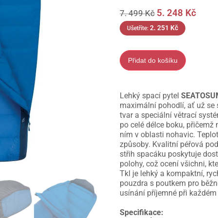
5. 248
Kč
7. 499
Kč
2. 251
Kč
Ušetříte:
Přidat do košíku
Lehký spací pytel
SEATOSUMM
maximální pohodlí, ať už se
tvar a speciální větrací syst
po celé délce boku, přičemž
ním v oblasti nohavic. Teplo
způsoby. Kvalitní péřová podš
střih spacáku poskytuje dos
polohy, což ocení všichni, kt
TkI je lehký a kompaktní, ry
pouzdra s poutkem pro běžn
usínání příjemné při každé
Specifikace: