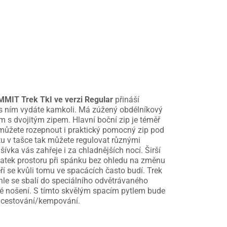
IT Trek TkI ve verzi Regular
přináší
 s ním vydáte kamkoli. Má zúžený obdélníkový
ém s dvojitým zipem. Hlavní boční zip je téměř
 můžete rozepnout i praktický pomocný zip pod
tu v tašce tak můžete regulovat různými
ívka vás zahřeje i za chladnějších nocí. Širší
tatek prostoru při spánku bez ohledu na změnu
eří se kvůli tomu ve spacácích často budí. Trek
chle se sbalí do speciálního odvětrávaného
é nošení. S tímto skvělým spacím pytlem bude
m cestování/kempování.