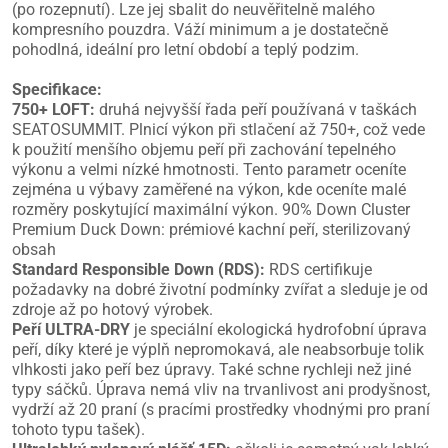
(po rozepnutí). Lze jej sbalit do neuvěřitelně malého
kompresního pouzdra. Váží minimum a je dostatečně
pohodlná, ideální pro letní období a teplý podzim.
Specifikace:
750+ LOFT:
druhá nejvyšší řada peří používaná v taškách
SEATOSUMMIT. Plnicí výkon při stlačení až 750+, což vede
k použití menšího objemu peří při zachování tepelného
výkonu a velmi nízké hmotnosti. Tento parametr oceníte
zejména u výbavy zaměřené na výkon, kde oceníte malé
rozměry poskytující maximální výkon. 90% Down Cluster
Premium Duck Down: prémiové kachní peří, sterilizovaný
obsah
Standard Responsible Down (RDS):
RDS certifikuje
požadavky na dobré životní podmínky zvířat a sleduje je od
zdroje až po hotový výrobek.
Peří ULTRA-DRY
je speciální ekologická hydrofobní úprava
peří, díky které je výplň nepromokavá, ale neabsorbuje tolik
vlhkosti jako peří bez úpravy. Také schne rychleji než jiné
typy sáčků. Úprava nemá vliv na trvanlivost ani prodyšnost,
vydrží až 20 praní (s pracími prostředky vhodnými pro praní
tohoto typu tašek).