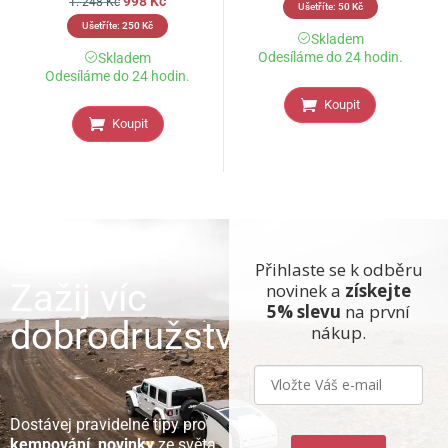
998
Kč
1. 248
Kč
Ušetříte:
50
Kč
Ušetříte:
250
Kč
Skladem
Odesíláme do 24 hodin.
Skladem
Odesíláme do 24 hodin.
Koupit
Koupit
Přihlaste se k odběru
Zažij víc
novinek a
získejte
5% slevu
na první
dobrodružství
nákup.
Dostávej pravidelné tipy pro
kempování, novinky
ze světa