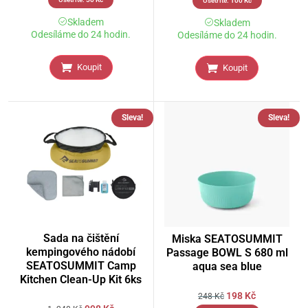
Ušetříte:
100
Kč
Skladem
Skladem
Odesíláme do 24 hodin.
Odesíláme do 24 hodin.
Koupit
Koupit
Sleva!
Sleva!
Sada na čištění
Miska SEATOSUMMIT
kempingového nádobí
Passage BOWL S 680 ml
SEATOSUMMIT Camp
aqua sea blue
Kitchen Clean-Up Kit 6ks
198
Kč
248
Kč