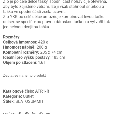
Zip je po celé délce tašky, spodní část nohavic je otevřená,
aby bylo zajištěno větrání, lze ji však stáhnout šňůrkou a
tašku ve spodní části zcela uzavřít.
Zip YKK po celé délce umožňuje kombinovat levou tašku
unisex se specifickou pravou dámskou taškou a vytvořit tak
jedinečnou dvojitou tašku.
Rozměry:
Celková hmotnost
: 420 g
Hmotnost náplně:
200 g
Kompletní rozměry:
205 x 74 cm
Ideální pro výšku postavy
: 183 cm
Objem po stlačení
: 1,6 l
Zeptat se na tento produkt
Katalogové číslo:
ATR1-R
Kategorie:
Outlet
Štítek:
SEATOSUMMIT