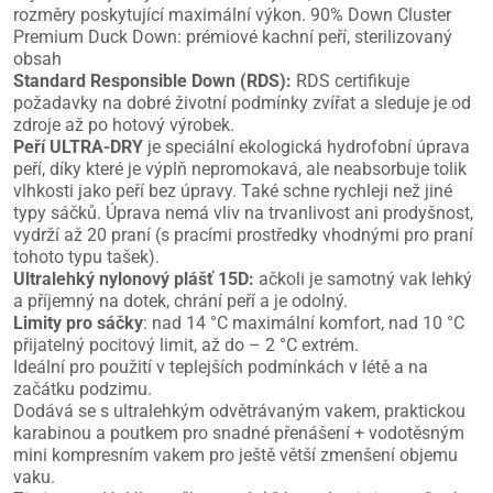
rozměry poskytující maximální výkon. 90% Down Cluster
Premium Duck Down: prémiové kachní peří, sterilizovaný
obsah
Standard Responsible Down (RDS):
RDS certifikuje
požadavky na dobré životní podmínky zvířat a sleduje je od
zdroje až po hotový výrobek.
Peří ULTRA-DRY
je speciální ekologická hydrofobní úprava
peří, díky které je výplň nepromokavá, ale neabsorbuje tolik
vlhkosti jako peří bez úpravy. Také schne rychleji než jiné
typy sáčků. Úprava nemá vliv na trvanlivost ani prodyšnost,
vydrží až 20 praní (s pracími prostředky vhodnými pro praní
tohoto typu tašek).
Ultralehký nylonový plášť 15D:
ačkoli je samotný vak lehký
a příjemný na dotek, chrání peří a je odolný.
Limity pro sáčky
: nad 14 °C maximální komfort, nad 10 °C
přijatelný pocitový limit, až do – 2 °C extrém.
Ideální pro použití v teplejších podmínkách v létě a na
začátku podzimu.
Dodává se s ultralehkým odvětrávaným vakem, praktickou
karabinou a poutkem pro snadné přenášení + vodotěsným
mini kompresním vakem pro ještě větší zmenšení objemu
vaku.