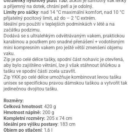
Ultralehký nylonový plášť 15D:
ačkoli je samotný vak lehký
a příjemný na dotek, chrání peří a je odolný.
Limity pro sáčky
: nad 14 °C maximální komfort, nad 10 °C
přijatelný pocitový limit, až do – 2 °C extrém.
Ideální pro použití v teplejších podmínkách v létě a na
začátku podzimu.
Dodává se s ultralehkým odvětrávaným vakem, praktickou
karabinou a poutkem pro snadné přenášení + vodotěsným
mini kompresním vakem pro ještě větší zmenšení objemu
vaku.
Zip je po celé délce tašky, spodní část nohavic je otevřená,
aby bylo zajištěno větrání, lze ji však stáhnout šňůrkou a
tašku ve spodní části zcela uzavřít.
Zip YKK po celé délce umožňuje kombinovat levou tašku
unisex se specifickou pravou dámskou taškou a vytvořit tak
jedinečnou dvojitou tašku.
Rozměry:
Celková hmotnost
: 420 g
Hmotnost náplně:
200 g
Kompletní rozměry:
205 x 74 cm
Ideální pro výšku postavy
: 183 cm
Objem po stlačení
: 1,6 l