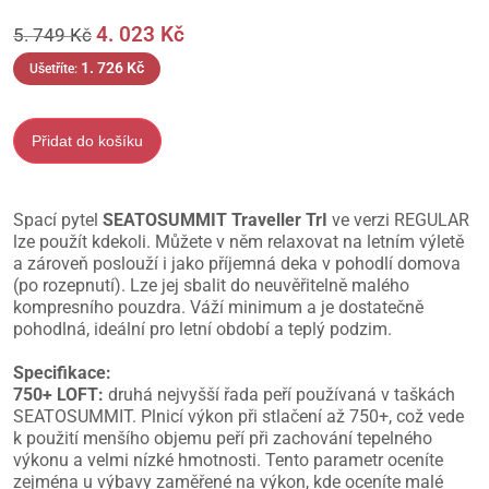
4. 023
Kč
5. 749
Kč
1. 726
Kč
Ušetříte:
Přidat do košíku
Spací pytel
SEATOSUMMIT Traveller TrI
ve verzi REGULAR
lze použít kdekoli. Můžete v něm relaxovat na letním výletě
a zároveň poslouží i jako příjemná deka v pohodlí domova
(po rozepnutí). Lze jej sbalit do neuvěřitelně malého
kompresního pouzdra. Váží minimum a je dostatečně
pohodlná, ideální pro letní období a teplý podzim.
Specifikace:
750+ LOFT:
druhá nejvyšší řada peří používaná v taškách
SEATOSUMMIT. Plnicí výkon při stlačení až 750+, což vede
k použití menšího objemu peří při zachování tepelného
výkonu a velmi nízké hmotnosti. Tento parametr oceníte
zejména u výbavy zaměřené na výkon, kde oceníte malé