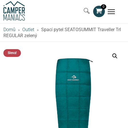
0
Domů
Outlet
Spací pytel SEATOSUMMIT Traveller TrI
>
>
REGULAR zelený
Sleva!