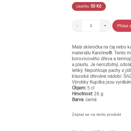
50
Kč
Ušetříte:
Přidat 
-
+
Malá sklenička na čaj nebo k
materiálu Kareline®. Tento ma
borovicového dřeva a termop
a plastu. Je nerozbitný, odol
lehký. Nepohlcuje pachy z jídl
klasické dřevěné nádobí. Šňů
Výrobky Kupilka jsou vyráběn
Objem:
5 cl
Hmotnost:
26 g
Barva
: černá
Zeptat se na tento produkt