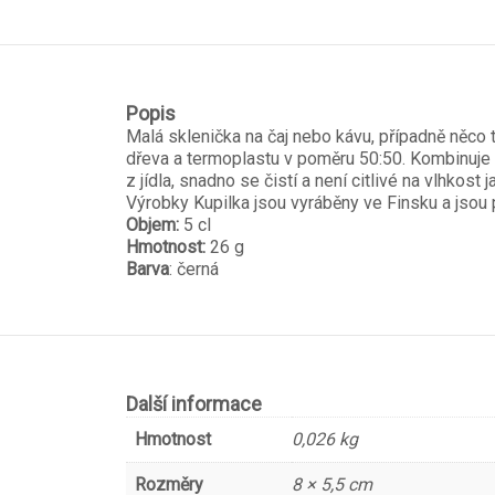
Popis
Malá sklenička na čaj nebo kávu, případně něco 
dřeva a termoplastu v poměru 50:50. Kombinuje v
z jídla, snadno se čistí a není citlivé na vlhkos
Výrobky Kupilka jsou vyráběny ve Finsku a jsou 
Objem:
5 cl
Hmotnost:
26 g
Barva
: černá
Další informace
Hmotnost
0,026 kg
Rozměry
8 × 5,5 cm