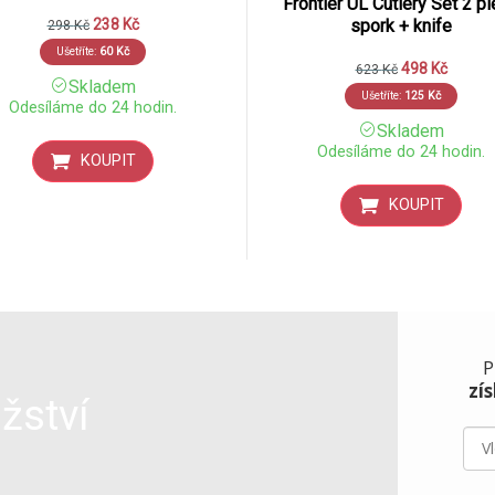
Frontier UL Cutlery Set 2 p
238
Kč
spork + knife
298
Kč
Ušetříte:
60
Kč
498
Kč
623
Kč
Skladem
Ušetříte:
125
Kč
Odesíláme do 24 hodin.
Skladem
Odesíláme do 24 hodin.
KOUPIT
KOUPIT
P
zí
žství