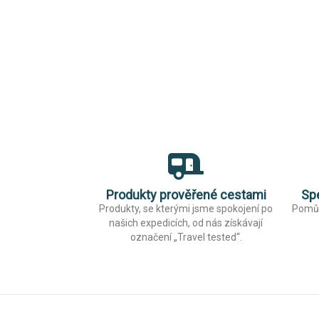
Produkty prověřené cestami
Spe
Produkty, se kterými jsme spokojení po
Pomůž
našich expedicích, od nás získávají
označení „Travel tested“.