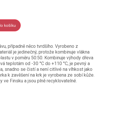
do košíku
ávu, případně něco tvrdšího. Vyrobeno z
teriál je jedinečný, protože kombinuje vlákna
lastu v poměru 50:50. Kombinuje výhody dřeva
ává teplotám od -30 °C do +110 °C, je pevný a
a, snadno se čistí a není citlivé na vlhkost jako
rka k zavěšení na krk je vyrobena ze sobí kůže.
y ve Finsku a jsou plně recyklovatelné.