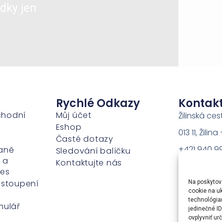
dky jen
Rychlé Odkazy
Kontak
chodní
Můj účet
Žilinská ces
Eshop
013 11, Žili
Časté dotazy
+421 940 9
aně
Sledování balíčku
 a
Kontaktujte nás
sales@cam
ies
dstoupení
Na poskytov
cookie na uk
technológia
mulář
jedinečné I
ovplyvniť urč