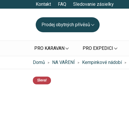
Kontakt
FAQ
Sledovanie zásielky
Prodej obytných přívěsů
PRO KARAVAN
PRO EXPEDICI
Domů
NA VAŘENÍ
Kempinkové nádobí
>
>
>
Sleva!