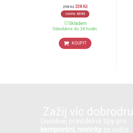
238
Kč
298
Kč
Ušetříte:
60
Kč
Skladem
Odesíláme do 24 hodin.
KOUPIT
Zažij víc dobrodru
Dostávej pravidelné tipy pro
kempování, novinky
ze světa