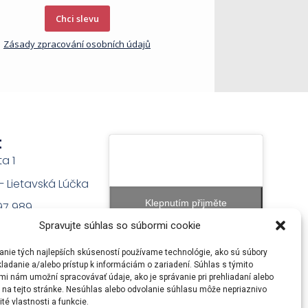
Chci slevu
Zásady zpracování osobních údajů
t
ta 1
na – Lietavská Lúčka
Klepnutím přijměte
97 989
marketingové soubory cookie a
Spravujte súhlas so súbormi cookie
permaniacs.sk
povolte tento obsah
anie tých najlepších skúseností používame technológie, ako sú súbory
ladanie a/alebo prístup k informáciám o zariadení. Súhlas s týmito
mi nám umožní spracovávať údaje, ako je správanie pri prehliadaní alebo
D na tejto stránke. Nesúhlas alebo odvolanie súhlasu môže nepriaznivo
ité vlastnosti a funkcie.