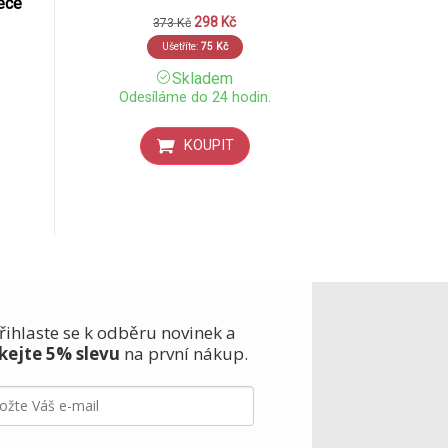
iece
298
Kč
373
Kč
Ušetříte:
75
Kč
Skladem
Odesíláme do 24 hodin.
KOUPIT
řihlaste se k odběru novinek a
skejte 5% slevu
na první nákup.