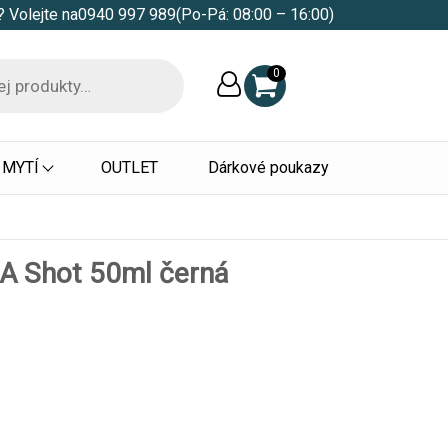
 Volejte na
0940 997 989
(Po-Pá: 08:00 – 16:00)
0
 MYTÍ
OUTLET
Dárkové poukazy
KA Shot 50ml černá