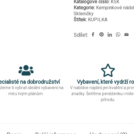
Katalogové číslo:
K5K
Kategorie:
Kempinkové nádo
Skleničky
Štítek:
KUPILKA
Sdílet:
cialisté na dobrodružství
Vybavení, které vydrží r
eme ti vybrat ideální vybavení na
V nabídce najdeš jen kvalitní a pr
míru tvým plánům.
značky. Šetříme peněženku i mil
přírodu.