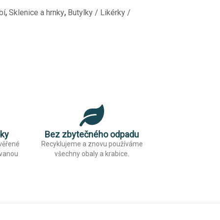
bí
,
Sklenice a hrnky
,
Butylky / Likérky /
oky
Bez zbytečného odpadu
ověřené
Recyklujeme a znovu používáme
ovanou
všechny obaly a krabice.