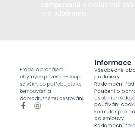
campervanů
a exkluzivní nabí
pro odběratele.
Informace
Prodej a pronájem
Všeobecné ob
obytných přívěsů. E-shop
podmínky
se vším, co potřebujete ke
Reklamační řád
kempování a
Poučení o ochr
osobních údajů
dobrodružnému cestování.
používání cook
Formulář pro o
od smlouvy
Reklamační for