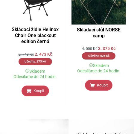
Skládací židle Helinox
Skládací stůl NORSE
Chair One blackout
camp
edition černá
3. 375
Kč
4. 000
Kč
2. 473
Kč
2. 748
Kč
Ušetříte:
625
Kč
Ušetříte:
275
Kč
Skladem
Odesíláme do 24 hodin.
Skladem
Odesíláme do 24 hodin.
Koupit
Koupit