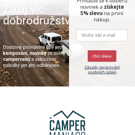
Přihlaste se k odběru
Zažij víc
novinek a
získejte
5% slevu
na první
dobrodružství
nákup.
Dostávej pravidelné tipy pro
kempování, novinky
ze světa
Chci slevu
campervanů
a exkluzivní
nabídky jen pro odběratele.
Zásady zpracování
osobních údajů