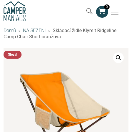
0
Domů
NA SEZENÍ
Skládací židle Klymit Ridgeline
>
>
Camp Chair Short oranžová
Sleva!