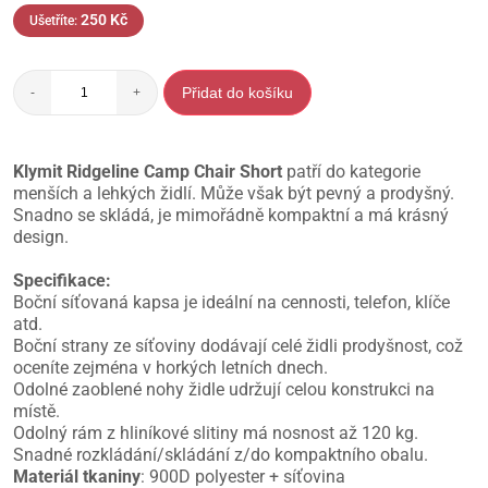
250
Kč
Ušetříte:
Přidat do košíku
-
+
Klymit Ridgeline Camp Chair Short
patří do kategorie
menších a lehkých židlí. Může však být pevný a prodyšný.
Snadno se skládá, je mimořádně kompaktní a má krásný
design.
Specifikace:
Boční síťovaná kapsa je ideální na cennosti, telefon, klíče
atd.
Boční strany ze síťoviny dodávají celé židli prodyšnost, což
oceníte zejména v horkých letních dnech.
Odolné zaoblené nohy židle udržují celou konstrukci na
místě.
Odolný rám z hliníkové slitiny má nosnost až 120 kg.
Snadné rozkládání/skládání z/do kompaktního obalu.
Materiál tkaniny
: 900D polyester + síťovina