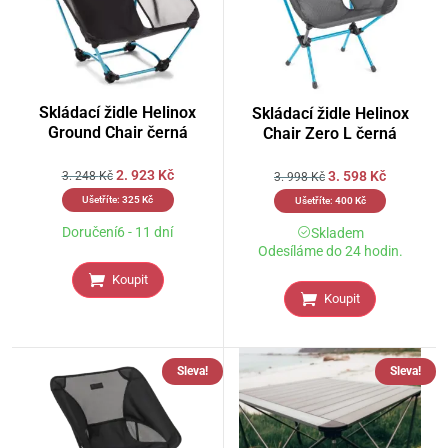
Skládací židle Helinox
Skládací židle Helinox
Ground Chair černá
Chair Zero L černá
2. 923
Kč
3. 598
Kč
3. 248
Kč
3. 998
Kč
Ušetříte:
325
Kč
Ušetříte:
400
Kč
Doručení6 - 11 dní
Skladem
Odesíláme do 24 hodin.
Koupit
Koupit
Sleva!
Sleva!