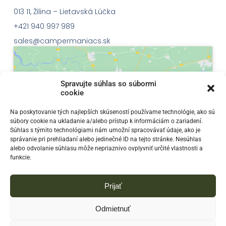
013 11, Žilina – Lietavská Lúčka
+421 940 997 989
sales@campermaniacs.sk
Spravujte súhlas so súbormi
cookie
Klepnutím přijměte marketingové soubory
Na poskytovanie tých najlepších skúseností používame technológie, ako sú
súbory cookie na ukladanie a/alebo prístup k informáciám o zariadení.
cookie a povolte tento obsah
Súhlas s týmito technológiami nám umožní spracovávať údaje, ako je
správanie pri prehliadaní alebo jedinečné ID na tejto stránke. Nesúhlas
alebo odvolanie súhlasu môže nepriaznivo ovplyvniť určité vlastnosti a
funkcie.
Prijať
Odmietnuť