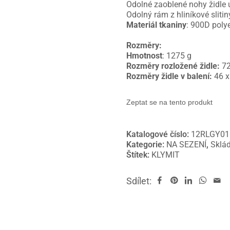
Odolné zaoblené nohy židle 
Odolný rám z hliníkové sliti
Materiál tkaniny
: 900D polye
Rozměry:
Hmotnost
: 1275 g
Rozměry rozložené židle:
72
Rozměry židle v balení:
46 x
Zeptat se na tento produkt
Katalogové číslo:
12RLGY01
Kategorie:
NA SEZENÍ
,
Sklád
Štítek:
KLYMIT
Sdílet: