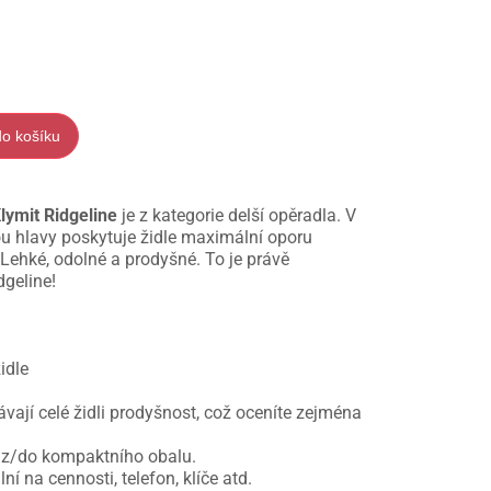
do košíku
lymit Ridgeline
je z kategorie delší opěradla. V
u hlavy poskytuje židle maximální oporu
Lehké, odolné a prodyšné. To je právě
dgeline!
idle
ávají celé židli prodyšnost, což oceníte zejména
 z/do kompaktního obalu.
ní na cennosti, telefon, klíče atd.