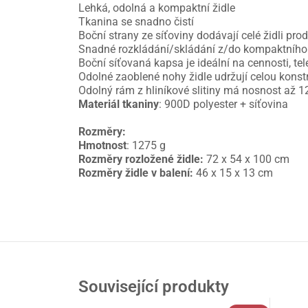
Lehká, odolná a kompaktní židle
Tkanina se snadno čistí
Boční strany ze síťoviny dodávají celé židli pr
Snadné rozkládání/skládání z/do kompaktního
Boční síťovaná kapsa je ideální na cennosti, tele
Odolné zaoblené nohy židle udržují celou konst
Odolný rám z hliníkové slitiny má nosnost až 1
Materiál tkaniny
: 900D polyester + síťovina
Rozměry:
Hmotnost
: 1275 g
Rozměry rozložené židle:
72 x 54 x 100 cm
Rozměry židle v balení:
46 x 15 x 13 cm
Související produkty