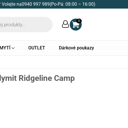
 Volejte na
0940 997 989
(Po-Pá: 08:00 – 16:00)
0
 MYTÍ
OUTLET
Dárkové poukazy
Klymit Ridgeline Camp