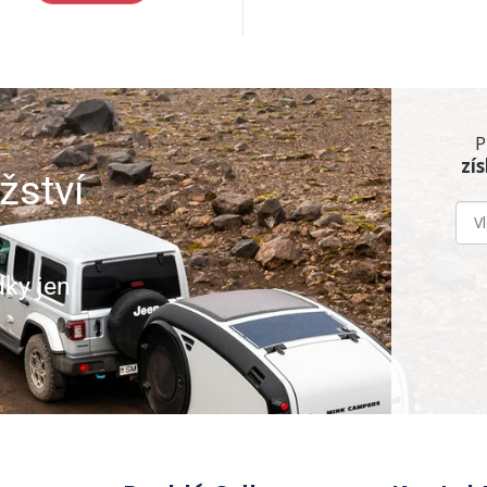
P
zí
žství
dky jen