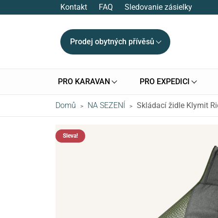
Kontakt
FAQ
Sledovanie zásielky
Prodej obytných přívěsů
PRO KARAVAN
PRO EXPEDICI
Domů
NA SEZENÍ
Skládací židle Klymit R
>
>
Sleva!