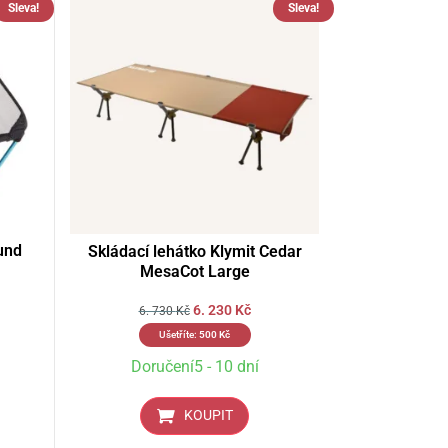
Sleva!
Sleva!
und
Skládací lehátko Klymit Cedar
MesaCot Large
6. 230
Kč
6. 730
Kč
Ušetříte:
500
Kč
Doručení5 - 10 dní
KOUPIT