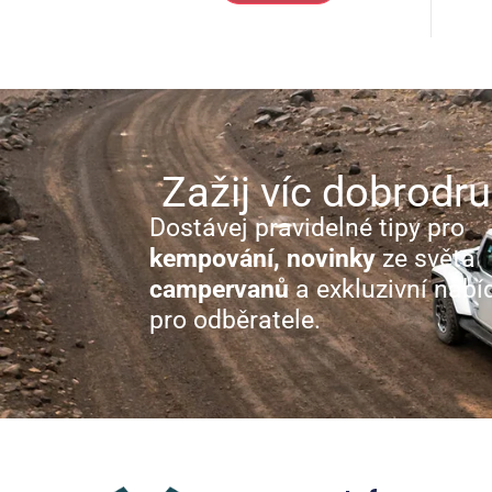
Zažij víc dobrodru
Dostávej pravidelné tipy pro
kempování, novinky
ze světa
campervanů
a exkluzivní nabí
pro odběratele.